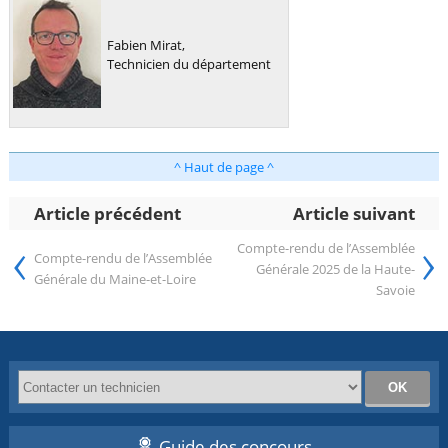
Fabien Mirat,
Technicien du département
^ Haut de page ^
Article précédent
Article suivant
‹
›
Compte-rendu de l’Assemblée
Compte-rendu de l’Assemblée
Générale 2025 de la Haute-
Générale du Maine-et-Loire
Savoie
Guide des concours