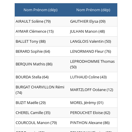
Nom Prénom (dép)
Nom Prénom (dép)
AIRAULT Solène (79)
GAUTHIER Elysa (09)
AYMAR Clémence (15)
JULHAN Manon (48)
BALLET Tony (88)
LANGLOIS Valentin (50)
BERARD Sophie (64)
LENORMAND Fleur (76)
LEPRODHOMME Thomas
BERQUIN Mathis (86)
(50)
BOURDA Stella (64)
LUTHAUD Coline (43)
BURGAT CHARVILLON Rémi
MARTZLOFF Océane (12)
(74)
BUZIT Maëlle (29)
MOREL Jérémy (01)
CHEREL Camille (35)
PEROUCHET Eloïse (62)
COURCOUL Manon (79)
PINTHON Alexane (86)