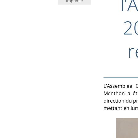
l’
Imprimer
2
r
L’Assemblée G
Menthon a ét
direction du p
mettant en lum