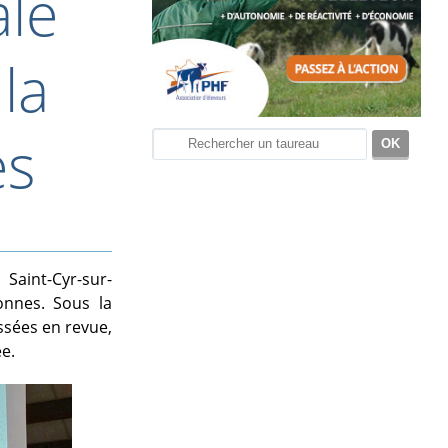
ale
la
es
Saint-Cyr-sur-
nnes. Sous la
ssées en revue,
e.