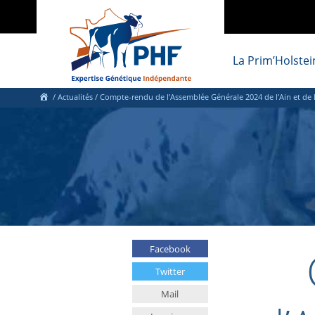
La Prim’Holstei
/
Actualités
/
Compte-rendu de l’Assemblée Générale 2024 de l’Ain et de 
Facebook
Twitter
Mail