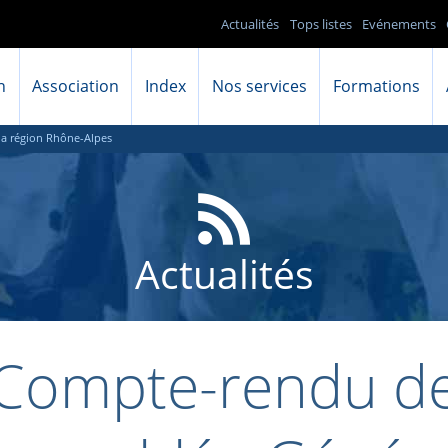
Actualités
Tops listes
Evénements
n
Association
Index
Nos services
Formations
la région Rhône-Alpes
Actualités
Compte-rendu d