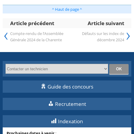
^ Haut de page ^
Article précédent
Article suivant
‹
›
Compte-rendu de l’Assemblée
Défauts sur les index de
Générale 2024 de la Charente
décembre 2024
Guide des concours
Recrutement
Indexation
Prochaines dates à venir
: