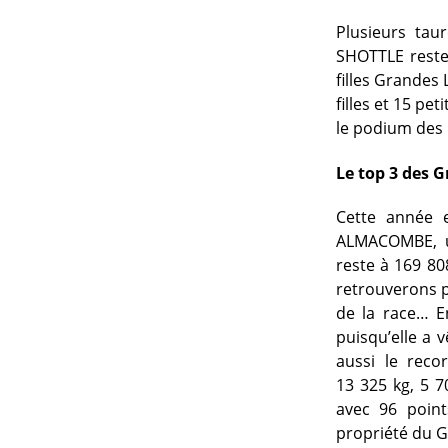
Plusieurs tau
SHOTTLE reste 
filles Grandes L
filles et 15 pe
le podium des 
Le top 3 des G
Cette année e
ALMACOMBE, une
reste à 169 80
retrouverons p
de la race… En
puisqu’elle a v
aussi le reco
13 325 kg, 5 7
avec 96 point
propriété du G