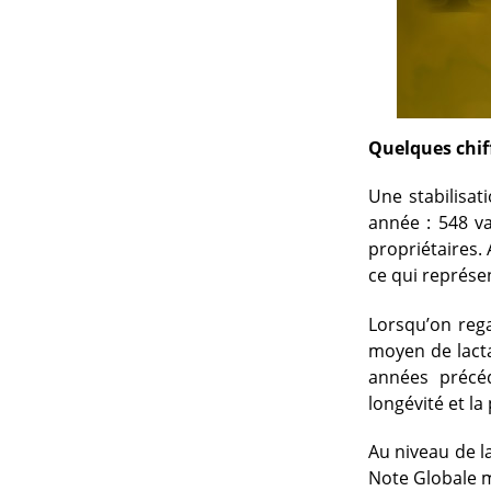
Quelques chiff
Une stabilisa
année : 548 v
propriétaires. 
ce qui représe
Lorsqu’on rega
moyen de lacta
années précéd
longévité et la
Au niveau de l
Note Globale m