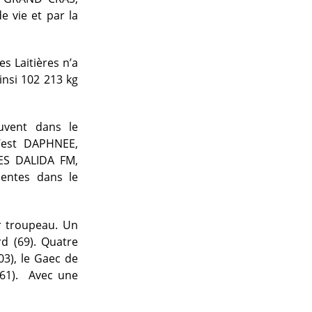
e vie et par la
s Laitières n’a
insi 102 213 kg
uvent dans le
c’est DAPHNEE,
LES DALIDA FM,
sentes dans le
r troupeau. Un
rd (69). Quatre
03), le Gaec de
(61). Avec une