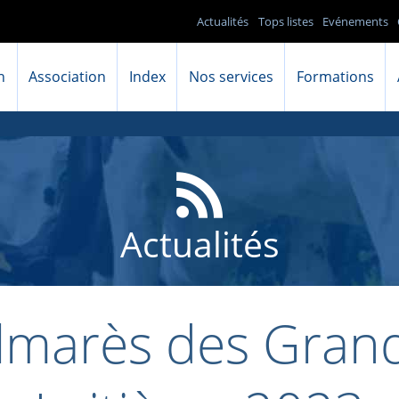
Actualités
Tops listes
Evénements
n
Association
Index
Nos services
Formations
Actualités
lmarès des Gran