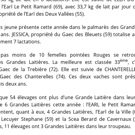
l’Earl Le Petit Ramard (69), avec 33,7 kg de lait par jour d
priété de l’Earl des Deux Vallées (55).
us jeune présente cette année dans le palmarès des Grande
ans. JESSICA, propriété du Gaec des Bleuets (59) totalise a
ement 7 lactations.
 pas moins de 10 femelles pointées Rouges se retro
ème
s Grandes Laitières. La meilleure est classée 33
, 
Gaec de la Trebière (72). Elle est suivie de CHANTEREL
Gaec des Chanterelles (74). Ces deux vaches sont pré
is deux ans.
 que 54 élevages ont plus d’une Grande Laitière dans leu
se 6 Grandes Laitières cette année : l’EARL le Petit Rama
tent, quant à eux, 4 Grandes Laitières, l’Earl de la Ville (
), Lecuyer Stephane (59) et la Scea Berard de Cavernaux 
, 11 élevages ont 3 Grandes Laitières dans leur troupeau.