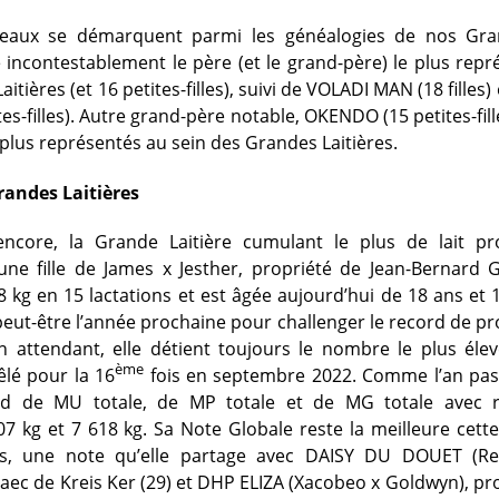
reaux se démarquent parmi les généalogies de nos Gran
incontestablement le père (et le grand-père) le plus repr
aitières (et 16 petites-filles), suivi de VOLADI MAN (18 filles)
tites-filles). Autre grand-père notable, OKENDO (15 petites-fill
plus représentés au sein des Grandes Laitières.
randes Laitières
ncore, la Grande Laitière cumulant le plus de lait pro
 fille de James x Jesther, propriété de Jean-Bernard Gir
8 kg en 15 lactations et est âgée aujourd’hui de 18 ans et 
eut-être l’année prochaine pour challenger le record de pr
 attendant, elle détient toujours le nombre le plus élev
ème
êlé pour la 16
fois en septembre 2022. Comme l’an pass
rd de MU totale, de MP totale et de MG totale avec r
07 kg et 7 618 kg. Sa Note Globale reste la meilleure cet
s, une note qu’elle partage avec DAISY DU DOUET (Res
aec de Kreis Ker (29) et DHP ELIZA (Xacobeo x Goldwyn), prop