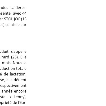
des Laitières.
ésenté, avec 44
 et STOL JOC (15
es) se hisse sur
duit s’appelle
ard (25). Elle
1 mois. Nous la
oduction totale
é de lactation,
é, elle détient
espectivement
te année encore
tell x Lenny),
riété de l’Earl