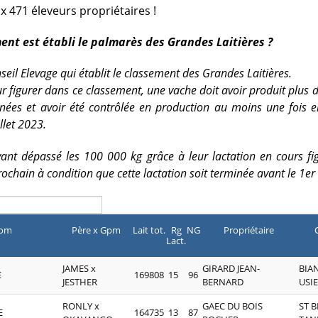
ux 471 éleveurs propriétaires !
nt est établi le palmarès des Grandes Laitières ?
seil Elevage qui établit le classement des Grandes Laitières.
r figurer dans ce classement, une vache doit avoir produit plus 
inées et avoir été contrôlée en production au moins une fois e
llet 2023.
nt dépassé les 100 000 kg grâce à leur lactation en cours fi
ochain à condition que cette lactation soit terminée avant le 1er
om
Père x Gpm
Lait tot.
Rg
NG
Propriétaire
Lact.
JAMES x
GIRARD JEAN-
BIAN
E
169808
15
96
JESTHER
BERNARD
USI
RONLY x
GAEC DU BOIS
ST 
E
164735
13
87