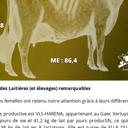
des Laitières (et élevages) remarquables
s femelles ont retenu notre attention grâce à leurs différen
us productive est VLS-HARENA, appartenant au Gaec Verluys 
 jours de vie et 41,2 kg de lait par jours productifs, ce qu
38 kg de lait en 8 lactations. Elle est suivie de ELLA 