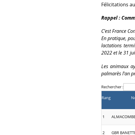
Félicitations a
Rappel : Comme
C’est France Con
En pratique, pou
lactations term
2022 et le 31 jui
Les animaux aya
palmarès l’an pr
Rechercher :
Rang
N
1
ALMACOMB
2
GBR
BANETT