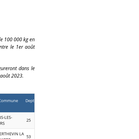
de 100 000 kg en
ntre le 1er août
gureront dans le
 août 2023.
Commune
Dept
S-LES-
25
ERS
BERTHEVIN LA
53