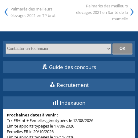
‹
›
Palmarès des meilleurs
Palmarès des meilleurs
élevages 2021 en Santé de la
élevages 2021 en TP brut
mamelle
Guide des concours
Recrutement
Indexation
Prochaines dates à venir
:
Trx FR+Int + Femelles génotypées le 12/08/2026
Limite apports typages le 17/09/2026
Femelles FR le 20/10/2026
Limite apports typages le 12/11/2026