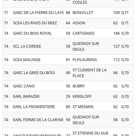
COGLES
71
GAEC DE LA PIERRE DU LAYS
88
BONVILLET
109
0,71
71
SCEA LES RIVES DU BEEZ
64
ASSON
62
0,71
74
GAEC DU BOIS ROYAL
59
CARTIGNIES
146
0,70
QUESNOY SUR
74
SCL LA CORDEE
59
127
0,70
DEULE
74
SCEA MALINGE
81
PUYLAURENS
112
0,70
ST CLEMENT DE LA
74
GAEC LA GREE DU BOIS
49
94
0,70
PLACE
74
GAEC CANO
56
BUBRY
92
0,70
74
EARL BARAZER
29
KERGLOFF
62
0,70
74
EARL LA FROMENTIERE
85
ST MESMIN
62
0,70
QUESNOY SUR
74
EARL FERME DE LA CLARINE
59
58
0,70
DEULE
ST ETIENNE DU GUE
74
ANGOUGEARD EMMANUEL
22
56
0,70