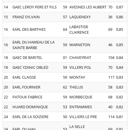
14
GAEC LEROY PERE ET FILS
59
AVESNES LES AUBERT
70
0,87
15
FRANZ SYLVAIN
57
LAQUENEXY
36
0,86
LABASTIDE
16
EARL DES BARTHES
64
69
0,85
CLAIRENCE
EARL DU HAMEAU DE LA
16
59
WARNETON
46
0,85
SAINTE BARBE
18
GAEC DE BARITEL
01
CHAVEYRIAT
104
0,84
18
GAEC YZANIC OBLED
59
VILLERS POL
70
0,84
20
EARL CLAISSE
59
MONTAY
117
0,83
20
EARL FOURNIER
62
THELUS
58
0,83
22
PATOUX FABRICE
59
MORBECQUE
68
0,82
22
HUARD DOMINIQUE
53
ENTRAMMES
40
0,82
24
EARL DE LA SOIZIERE
50
VILLIERS LE PRE
114
0,81
LA SELLE
24
EARL DU HAIL
53
69
0,81