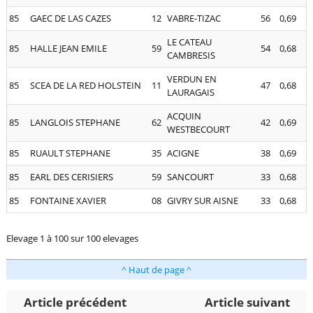
85
GAEC DE LAS CAZES
12
VABRE-TIZAC
56
0,69
LE CATEAU
85
HALLE JEAN EMILE
59
54
0,68
CAMBRESIS
VERDUN EN
85
SCEA DE LA RED HOLSTEIN
11
47
0,68
LAURAGAIS
ACQUIN
85
LANGLOIS STEPHANE
62
42
0,69
WESTBECOURT
85
RUAULT STEPHANE
35
ACIGNE
38
0,69
85
EARL DES CERISIERS
59
SANCOURT
33
0,68
85
FONTAINE XAVIER
08
GIVRY SUR AISNE
33
0,68
Elevage 1 à 100 sur 100 elevages
^ Haut de page ^
Article précédent
Article suivant