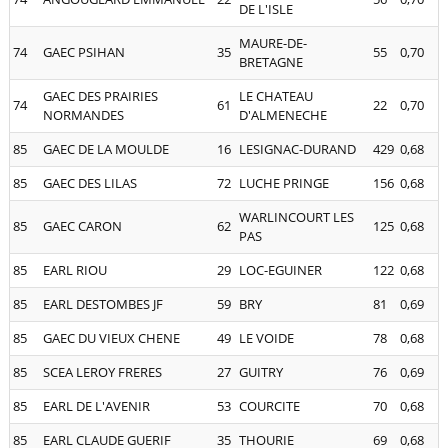
DE L'ISLE
MAURE-DE-
74
GAEC PSIHAN
35
55
0,70
BRETAGNE
GAEC DES PRAIRIES
LE CHATEAU
74
61
22
0,70
NORMANDES
D'ALMENECHE
85
GAEC DE LA MOULDE
16
LESIGNAC-DURAND
429
0,68
85
GAEC DES LILAS
72
LUCHE PRINGE
156
0,68
WARLINCOURT LES
85
GAEC CARON
62
125
0,68
PAS
85
EARL RIOU
29
LOC-EGUINER
122
0,68
85
EARL DESTOMBES JF
59
BRY
81
0,69
85
GAEC DU VIEUX CHENE
49
LE VOIDE
78
0,68
85
SCEA LEROY FRERES
27
GUITRY
76
0,69
85
EARL DE L'AVENIR
53
COURCITE
70
0,68
85
EARL CLAUDE GUERIF
35
THOURIE
69
0,68