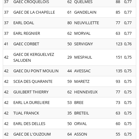
37
GAEC CROQUELOIS
62
QUELMES
88
0,77
37
GAEC DE LA CHAPELLE
61
GANDELAIN
85
0,77
37
EARL DOAL
80
NEUVILLETTE
77
0,77
37
EARL REGNIER
62
MORVAL
63
0,77
41
GAEC CORBET
50
SERVIGNY
123
0,76
GAEC DE KERGUELVEZ
42
29
MESPAUL
151
0,75
SALUDEN
42
GAEC DU PONT MOULIN
44
AVESSAC
135
0,75
42
SCEA DES QUARANTE
59
MARETZ
93
0,75
42
GUILBERT THIERRY
62
HENNEVEUX
77
0,75
42
EARL LA DURELIERE
53
BREE
73
0,75
42
TUAL FRANCK
35
BRETEIL
63
0,75
42
EARL DES DELLES
50
ORVAL
60
0,75
42
GAEC DE L'OUZOUM
64
ASSON
55
0,75