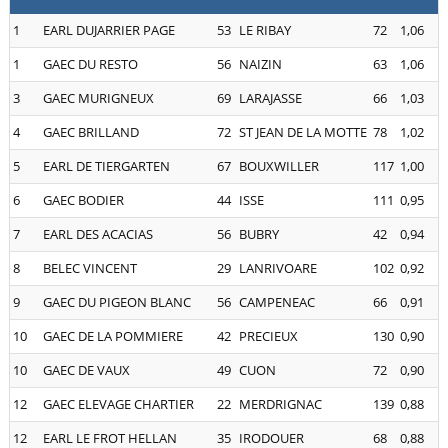
1
EARL DUJARRIER PAGE
53
LE RIBAY
72
1,06
1
GAEC DU RESTO
56
NAIZIN
63
1,06
3
GAEC MURIGNEUX
69
LARAJASSE
66
1,03
4
GAEC BRILLAND
72
ST JEAN DE LA MOTTE
78
1,02
5
EARL DE TIERGARTEN
67
BOUXWILLER
117
1,00
6
GAEC BODIER
44
ISSE
111
0,95
7
EARL DES ACACIAS
56
BUBRY
42
0,94
8
BELEC VINCENT
29
LANRIVOARE
102
0,92
9
GAEC DU PIGEON BLANC
56
CAMPENEAC
66
0,91
10
GAEC DE LA POMMIERE
42
PRECIEUX
130
0,90
10
GAEC DE VAUX
49
CUON
72
0,90
12
GAEC ELEVAGE CHARTIER
22
MERDRIGNAC
139
0,88
12
EARL LE FROT HELLAN
35
IRODOUER
68
0,88