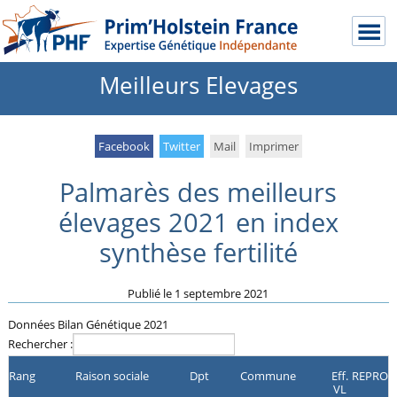
Meilleurs Elevages
Facebook
Twitter
Mail
Imprimer
Palmarès des meilleurs
élevages 2021 en index
synthèse fertilité
Publié le
1 septembre 2021
Données Bilan Génétique 2021
Rechercher :
Rang
Raison sociale
Dpt
Commune
Eff.
REPRO
VL