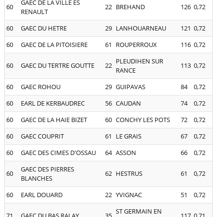
GAEC DE LA VILLE ES
60
22
BREHAND
126
0,72
RENAULT
60
GAEC DU HETRE
29
LANHOUARNEAU
121
0,72
60
GAEC DE LA PITOISIERE
61
ROUPERROUX
116
0,72
PLEUDIHEN SUR
60
GAEC DU TERTRE GOUTTE
22
113
0,72
RANCE
60
GAEC ROHOU
29
GUIPAVAS
84
0,72
60
EARL DE KERBAUDREC
56
CAUDAN
74
0,72
60
GAEC DE LA HAIE BIZET
60
CONCHY LES POTS
72
0,72
60
GAEC COUPRIT
61
LE GRAIS
67
0,72
60
GAEC DES CIMES D'OSSAU
64
ASSON
66
0,72
GAEC DES PIERRES
60
62
HESTRUS
61
0,72
BLANCHES
60
EARL DOUARD
22
YVIGNAC
51
0,72
ST GERMAIN EN
71
GAEC DU BAS RALAY
35
117
0,71