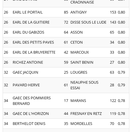
CRAONNAISE
26
EARL LE PORTAIL
85
ANTIGNY
153
0,80
26
EARL DE LA GUITIERE
72
DISSE SOUS LE LUDE
143
0,80
26
EARL DU GABIZOS
64
ASSON
65
0,80
26
EARL DES PETITS PAVES
61
CETON
34
0,80
26
EARL DE LA BRUYERETTE
42
MARCOUX
33
0,80
26
RICHEZ ANTOINE
59
SAINT BENIN
27
0,80
32
GAEC JACQUIN
25
LOUGRES
63
0,79
NEAUPHE SOUS
32
PAVARD HERVE
61
28
0,79
ESSAI
GAEC DES POMMIERS
34
17
MARANS
122
0,78
BERNARD
34
GAEC DE L'HORIZON
44
FRESNAY EN RETZ
119
0,78
34
BERTHELOT DENIS
35
MORDELLES
70
0,78