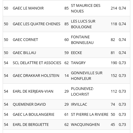
ST MAURICE DES
50
GAEC LE MANOIR
85
214
0,74
NOUES
LES LUCS SUR
50
GAEC LES QUATRE CHENES
85
118
0,74
BOULOGNE
FONTAINE
50
GAEC CORNET
60
82
0,74
BONNELEAU
50
GAEC BILLAU
59
EECKE
81
0,74
54
SCL DELATTRE ET ASSOCIES
62
TANGRY
190
0,73
GONNEVILLE SUR
54
GAEC DRAKKAR HOLSTEIN
14
152
0,73
HONFLEUR
PLOUNEVEZ-
54
EARL DE KERJEAN-VIAN
29
112
0,73
LOCHRIST
54
QUEMENER DAVID
29
IRVILLAC
74
0,73
54
GAEC LA BOULANGERIE
61
ST PIERRE LA RIVIERE
50
0,73
54
EARL DE BERGUETTE
62
WACQUINGHEN
45
0,73