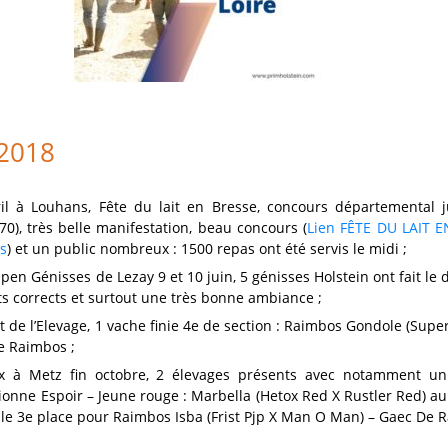
 2018
ril à Louhans, Fête du lait en Bresse, concours départemental 
0), très belle manifestation, beau concours (
Lien FÊTE DU LAIT 
s
) et un public nombreux : 1500 repas ont été servis le midi ;
en Génisses de Lezay 9 et 10 juin, 5 génisses Holstein ont fait le
ts corrects et surtout une très bonne ambiance ;
de l’Elevage, 1 vache finie 4e de section : Raimbos Gondole (Sup
e Raimbos ;
x à Metz fin octobre, 2 élevages présents avec notamment un 
nne Espoir – Jeune rouge : Marbella (Hetox Red X Rustler Red) au 
le 3e place pour Raimbos Isba (Frist Pjp X Man O Man) – Gaec De 