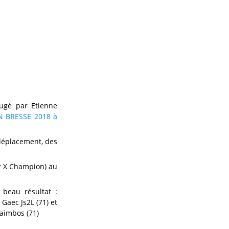
jugé par Etienne
EN BRESSE 2018 à
 déplacement, des
er X Champion) au
beau résultat :
Gaec Js2L (71) et
Raimbos (71)