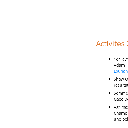
Activités
1er av
Adam (7
Louhan
Show Op
résulta
Sommet 
Gaec D
Agrima
Champio
une bel