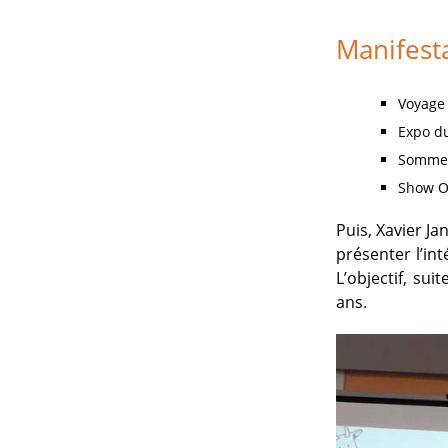
Manifest
Voyage 
Expo du
Sommet 
Show O
Puis, Xavier J
présenter l’int
L’objectif, sui
ans.