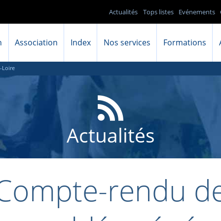
Actualités
Tops listes
Evénements
n
Association
Index
Nos services
Formations
-Loire
Actualités
Compte-rendu d