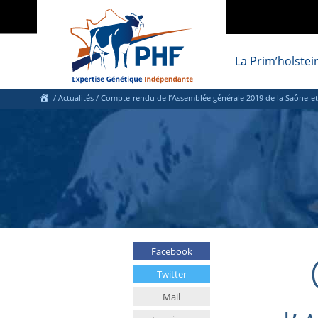
La Prim’holstei
/
Actualités
/
Compte-rendu de l’Assemblée générale 2019 de la Saône-et
Facebook
Twitter
Mail