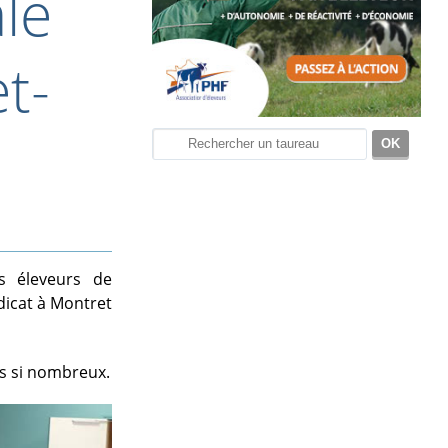
le
t-
s éleveurs de
dicat à Montret
us si nombreux.