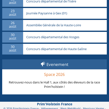
Concours départemental de l'Isère
août
23
Journée Paysanne à Gex (01)
août
26
Assemblée Générale de la Haute-Loire
août
30
Concours départemental des Vosges
août
30
Concours départemental de Haute-Saône
août
Evenement
Space 2026
Retrouvez-nous dans le Hall 1, aux côtés des éleveurs de la race
Prim'holstein !
Prim'Holstein France
© 2026 Prim'Holstein France - Hébergement : West-WebWorld -
Mentions légales
-