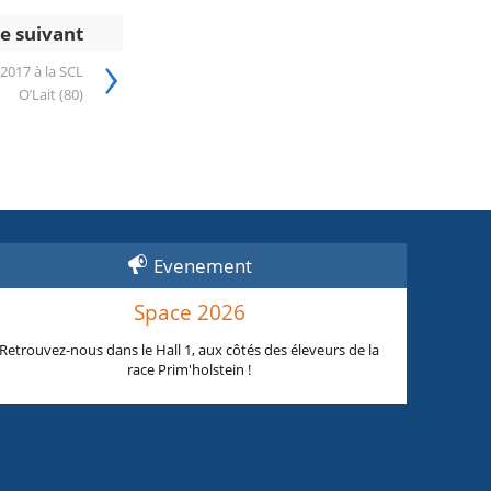
le suivant
›
2017 à la SCL
O’Lait (80)
Evenement
Space 2026
Retrouvez-nous dans le Hall 1, aux côtés des éleveurs de la
race Prim'holstein !