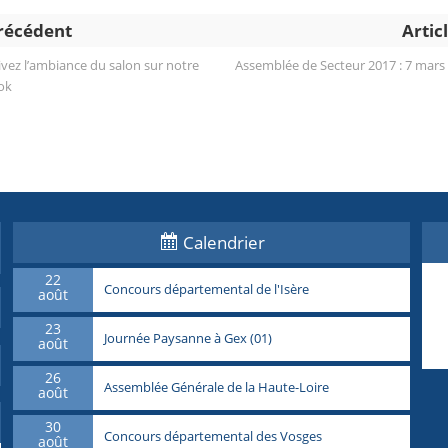
précédent
Artic
uivez l’ambiance du salon sur notre
Assemblée de Secteur 2017 : 7 mars 
ok
Calendrier
22
Concours départemental de l'Isère
août
23
Journée Paysanne à Gex (01)
août
26
Assemblée Générale de la Haute-Loire
août
30
Concours départemental des Vosges
août