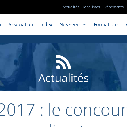
Actualités
Tops listes
Evénements
n
Association
Index
Nos services
Formations
Actualités
2017 : le concou