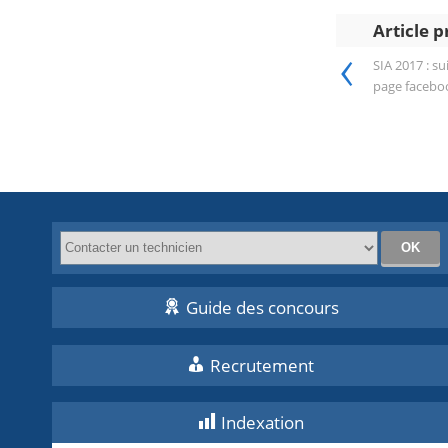
Article 
‹
SIA 2017 : s
page facebo
Guide des concours
Recrutement
Indexation