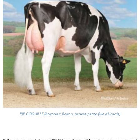
PJP GIBOUILLE (Atwood x Bolton, arrière-petite-fille d’Uracile)