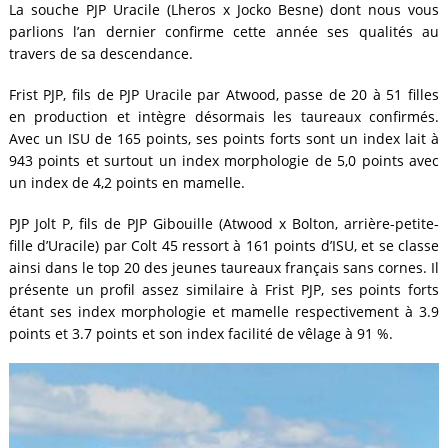
La souche PJP Uracile (Lheros x Jocko Besne) dont nous vous
parlions l’an dernier confirme cette année ses qualités au
travers de sa descendance.
Frist PJP, fils de PJP Uracile par Atwood, passe de 20 à 51 filles
en production et intègre désormais les taureaux confirmés.
Avec un ISU de 165 points, ses points forts sont un index lait à
943 points et surtout un index morphologie de 5,0 points avec
un index de 4,2 points en mamelle.
PJP Jolt P, fils de PJP Gibouille (Atwood x Bolton, arrière-petite-
fille d’Uracile) par Colt 45 ressort à 161 points d’ISU, et se classe
ainsi dans le top 20 des jeunes taureaux français sans cornes. Il
présente un profil assez similaire à Frist PJP, ses points forts
étant ses index morphologie et mamelle respectivement à 3.9
points et 3.7 points et son index facilité de vêlage à 91 %.