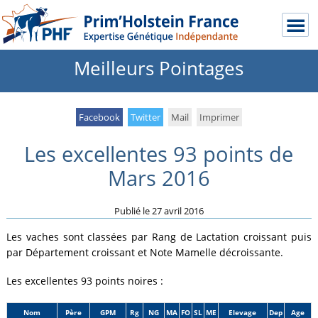
Meilleurs Pointages
Facebook
Twitter
Mail
Imprimer
Les excellentes 93 points de
Mars 2016
Publié le
27 avril 2016
Les vaches sont classées par Rang de Lactation croissant puis
par Département croissant et Note Mamelle décroissante.
Les excellentes 93 points noires :
Nom
Père
GPM
Rg
NG
MA
FO
SL
ME
Elevage
Dep
Age