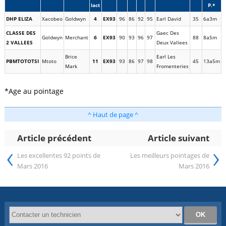
lact
P.*
DHP ELIZA
Xacobeo
Goldwyn
4
EX93
96
86
92
95
Earl David
35
6a3m
CLASSE DES
Gaec Des
Goldwyn
Merchant
6
EX93
90
93
96
97
88
8a5m
2 VALLEES
Deux Vallees
Brice
Earl Les
PBMTOTOTSI
Mtoto
11
EX93
93
86
97
98
45
13a5m
Mark
Fromenteries
*Age au pointage
^ Haut de page ^
Article précédent
Article suivant
‹
›
Les excellentes 92 points de
Les meilleurs pointages de
Mars 2016
Mars 2016