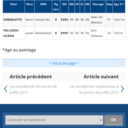
Nom
Père
GPM
Rg
NG
MA
FO
SL
ME
Elevage
Dep
Age P.*
lact
Gaec Du
SANDALETTE
Storm
Futuna Sta
8
EX93
95
89
96
88
01
13a11m
Mollard
FOLLEZOU
Earl
Lyster
Dombinator
8
EX93
92
92
96
92
22
12a1m
ULRICA
Follezou
*Age au pointage
^ Haut de page ^
Article précédent
Article suivant
‹
›
Les excellentes 92 points de
Les excellentes supérieures à
Juillet 2015
93 points de Juillet 2015