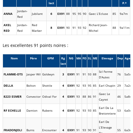
lact
P.*
Jordan-
ANNA
Jubilant
6
EX91
88
95
95
90
Gaec L’Ecluse
85
9a7m
Red
AXEL
Jordan-
Red
Richard Jean-
8
EX91
90
91
93
92
88
9a11m
RED
Red
Marker
Michel
Les excellentes 91 points noires :
Nom
Père
GPM
Rg
NG
MA
FO
SL
ME
Elevage
Dep
Age P
lact
Scl Ferme
FLAMME-OTS
Jasper Wil
Goldwyn
3
EX91
91
91
93
88
76
5a5m
D’Autes
DELLA
Bolton
Shottle
4
EX91
92
93
95
85
Earl Chupin
29
7a2m
Gaec Le
8223 ESMER
Convector
Odival For
4
EX91
93
88
86
91
46
5a8m
Cayret
Earl De La
RF ECHELLE
Damion
Rubens
4
EX91
92
93
93
85
53
6a0m
Bretonniere
Earl De
L’Elevage
FRADONJOLI
Burns
Encounter
4
EX91
91
93
90
91
55
6a3m