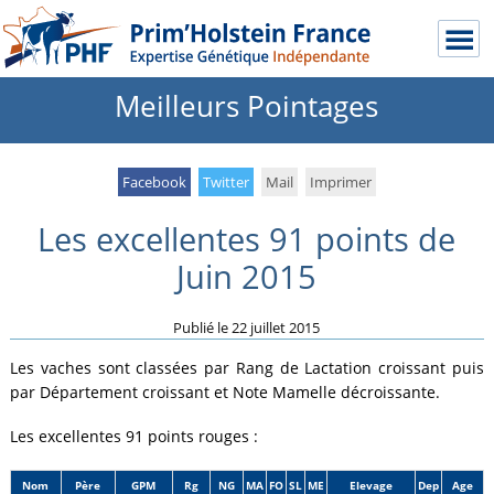
Meilleurs Pointages
Facebook
Twitter
Mail
Imprimer
Les excellentes 91 points de
Juin 2015
Publié le
22 juillet 2015
Les vaches sont classées par Rang de Lactation croissant puis
par Département croissant et Note Mamelle décroissante.
Les excellentes 91 points rouges :
Nom
Père
GPM
Rg
NG
MA
FO
SL
ME
Elevage
Dep
Age