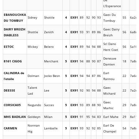
De
L’Esperance
EBANOUCHKA
Gaec Du
Sidney
Shottle
4
EX91
89
92
90
93
55
6a2m
DU TOMBUY
Tombuy
DAIRY BREIZH
Gaec Dairy
Shottle
Zenith
4
EX91
93
91
89
86
56
6a8m
DIABLESS
Breizh
Scl Dano
ESTOC
Mickey
Belero
4
EX91
89
94
94
88
56
5a10
Hent Coet
Deneuve
8161 CIGOG
Merchant
5
EX91
94
88
90
87
18
7a8m
Damien
CALINDRA de
Earl
Dolman
Jocko Besn
5
EX91
94
94
87
86
22
7a6m
l’etoile
Rannou
Talent
Gaec
DEESSE
Lee
5
EX91
92
90
94
88
22
7a2m
Lad
Michard
Gaec
CORSICA05
Negundo
Succes
5
EX91
93
89
88
90
29
7a8m
Marhic
MHS BADILAN
Goldwyn
Milan
5
EX91
91
95
94
83
Earl Mahe
29
8a11
Norman
Earl De
CARMEN
Lamballe
5
EX91
93
92
92
85
54
7a8m
Hig
Champel