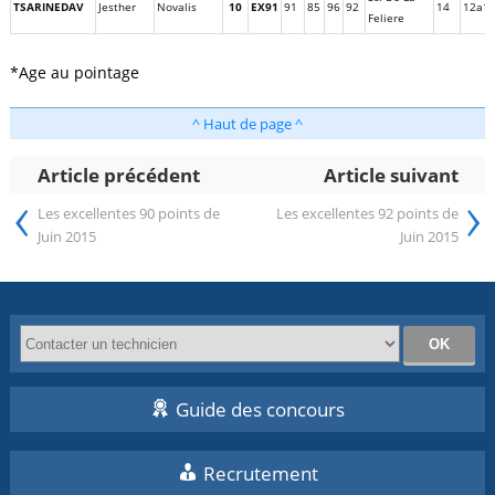
TSARINEDAV
Jesther
Novalis
10
EX91
91
85
96
92
14
12a1
Feliere
*Age au pointage
^ Haut de page ^
Article précédent
Article suivant
‹
›
Les excellentes 90 points de
Les excellentes 92 points de
Juin 2015
Juin 2015
Guide des concours
Recrutement