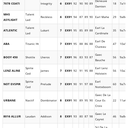
Deneuve
7078 COATI
Integrity
6
EX91
92
90
90
89
18
7a10
Damien
MHS
Talent
Reckless
6
EX91
94
87
89
90
Earl Mahe
29
9a8m
ASYLIGHT
Lad
Talent
Earl La
ATLENTIC
Lukart
7
EX91
95
85
89
88
35
9a7m
Lad
Cardinale
Earl De
ABA
Titanic Ht
7
EX91
95
88
86
88
47
10a5
Cluzeau
Gaec
BOOY 450
Shottle
Lheros
7
EX91
96
83
93
87
56
9a3m
Bauche
Spirte
Earl Lenz
LENZ ALINE
James
7
EX91
92
91
95
88
56
10a3
Ced
Holstein
Spirte
Earl
NOT EVSPIR
Prelude
7
EX91
90
91
97
88
60
9a7m
Ced
Notteboom
Gaec De La
URBANE
Nactif
Dombinator
8
EX91
90
89
95
90
Cour Es
22
11a6
Croix
Gaec Le
8016 ALLUR
Laudan
Addison
8
EX91
93
80
87
98
46
9a8m
Cayret
Scl De La