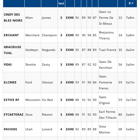
lact
P.*
Gaec La
CINDY DES
Allen
James
3
EX90
92
89
90
87
Ferme De
22
7a8m
BLES NOIRS
St Mieux
Brejassou
ERCHANT
Merchant
Champion
3
EX90
90
90
94
85
24
5a8m
Thierry
GRACIEUSE
Goldwyn
Negundo
3
EX90
92
87
88
89
Tual Franck
35
4a2m
TUAL
Gaec De
FIDGI
Shottle
Zesty
3
EX90
89
87
92
92
56
5a0m
Kervihan
Gaec
ELCINEE
Ford
Olestar
3
EX90
93
91
90
84
Fontaine
59
5a7m
Freres
Gaec
ESTIVE RF
Wisconsin
Vix Red
3
EX90
88
92
92
90
59
5a10m
D’Igniel
Earl Ferme
ETCAETERAZ
Zeus
Rikonvi
3
EX90
88
91
92
90
80
5a4m
Des Tilleuls
Scea
PAVOISE
Utah
Lonard
4
EX90
92
89
89
88
08
5a9m
Mortier