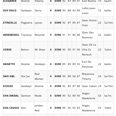
ELEGANCE
Shottle
Viberty
4
EX90
92
87
89
91
Earl Ruotte
10
6a2m
Lafon Jean-
DUF DOLD
Goldwyn
Derry
4
EX90
90
88
92
89
15
6a9m
Louis
Gaec Amzer
ETINCELLE
Pagewire
Lysias
4
EX90
92
87
89
87
22
5a10m
Vrao
Gaec Des
60DEMOISEL
Toystory
Rexondi
4
EX90
91
91
86
88
22
6a8m
Rosieres
Gaec De La
COREE
Bolton
Mr Ships
4
EX90
90
90
91
90
Ville Es
22
7a6m
Renault
Earl De
DANETTE
Shottle
Goldwyn
4
EX90
89
89
89
92
22
6a6m
Keryouet
Red
Brejassou
DAO HBL
Stol Joc
4
EX90
90
88
94
87
24
6a10m
Marker
Thierry
ECOSSE
Goldwyn
Shottle
4
EX90
92
89
87
88
Gaec Cabon
29
5a10m
Angau
EHA DIKDAL
Damion
Wade
4
EX90
90
92
89
90
53
6a7m
Madeleine
Jordan-
Angau
EHA CAVESS
Kite
4
EX90
89
95
93
83
53
7a8m
Red
Madeleine