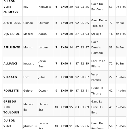
DU BON
Gaec Du
VENT
Roy
Kemview
6
EX90
89
94
94
86
56
7a11m
Bon Vent
CHIMERYK
Gaec De La
APOTHEOSE
Gibson
Outside
6
EX90
89
92
96
85
72
9a7m
Trebiere
DIJS SAROL
Mascol
Aaron
7
EX90
88
87
93
93
Scl Dijs
14
8a11m
Gaec
AFFLUENTE
Montu
Laibert
7
EX90
94
87
83
87
Denais
35
9a4m
Holstein
Jocko
Earl De La
ALLIANCE
Jurassic
7
EX90
91
87
92
89
72
9a8m
Besn
Pilerie
Veron
VELSATIS
Ford
Julos
8
EX90
90
92
90
87
22
10a6m
Patrick
Gerbault
ROULETTE
Gelpro
Owner
9
EX90
89
87
93
91
42
14a4m
Thierry
GREE DU
Gaec La
Melkior
Flacon
BOIS
10
EX90
95
83
83
89
Gree Du
49
12a5m
Bw
Sta
TOULOUSE
Bois
DU BON
Futuna
Gaec Du
VENT
Jitomir Lu
10
EX90
91
86
95
86
56
13a5m
Sta
Bon Vent