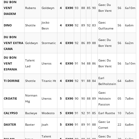
DU BON
Gaec Du
VENT
Rubens
Goldwyn
4
EX90
93
88
85
90
56
6a10m
Bon Vent
DIADEM
Jocko
Gaec
DINO
Shottle
4
EX90
92
89
92
83
56
6a6m
Besn
Guillaume
DU BON
Gaec Du
VENT EXTRA
Goldwyn
Stormatic
4
EX90
92
86
89
88
56
6a2m
Bon Vent
CAMA
DU BON
Talent
Gaec Du
VENT
Lheros
4
EX90
91
94
88
86
56
5a10m
Lad
Bon Vent
ESPANIA
Earl
TI DORINE
Shottle
Titanic Ht
4
EX90
92
91
88
84
64
6a8m
Bellholstein
Gaec
Norman
CROATIE
Lheros
5
EX90
90
90
88
89
Holstein
05
7a8m
Hig
Passion
CALYPSO
Buckeye
Modesto
5
EX90
91
92
91
85
Earl Ruotte
10
7a5m
Gaec Le
DAXTER
Baxter
Joah
5
EX90
91
89
91
88
22
6a8m
Cornet
Talent
Gaec Du
DALMA
Jenus
5
EX90
89
88
95
88
29
6a7m