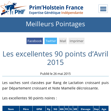
Meilleurs Pointages
Facebook
Twitter
Mail
Imprimer
Les excellentes 90 points d’Avril
2015
Publié le
26 mai 2015
Les vaches sont classées par Rang de Lactation croissant puis
par Département croissant et Note Mamelle décroissante.
Les excellentes 90 points noires :
Nom
Père
GPM
Rg
NG
MA
FO
SL
ME
Elevage
Dep
Age