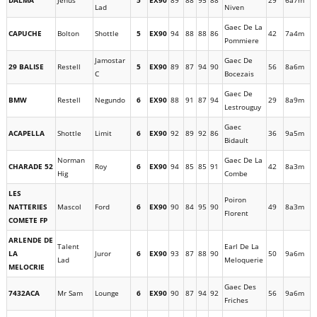
Lad
Niven
Gaec De La
CAPUCHE
Bolton
Shottle
5
EX90
94
88
88
86
42
7a4m
Pommiere
Jamostar
Gaec De
29 BALISE
Restell
5
EX90
89
87
94
90
56
8a6m
C
Bocezais
Gaec De
BMW
Restell
Negundo
6
EX90
88
91
87
94
29
8a9m
Lestrouguy
Gaec
ACAPELLA
Shottle
Limit
6
EX90
92
89
92
86
36
9a5m
Bidault
Norman
Gaec De La
CHARADE 52
Roy
6
EX90
94
85
85
91
42
8a3m
Hig
Combe
LES
Poiron
NATTERIES
Mascol
Ford
6
EX90
90
84
95
90
49
8a3m
Florent
COMETE FP
ARLENDE DE
Talent
Earl De La
LA
Juror
6
EX90
93
87
88
90
50
9a6m
Lad
Meloquerie
MELOCRIE
Gaec Des
7432ACA
Mr Sam
Lounge
6
EX90
90
87
94
92
56
9a6m
Friches