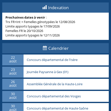
Indexation
Prochaines dates à venir
:
Trx FR+Int + Femelles génotypées le 12/08/2026
Limite apports typages le 17/09/2026
Femelles FR le 20/10/2026
Limite apports typages le 12/11/2026
Calendrier
22
Concours départemental de l'Isère
août
23
Journée Paysanne à Gex (01)
août
26
Assemblée Générale de la Haute-Loire
août
30
Concours départemental des Vosges
août
30
Concours départemental de Haute-Saône
août