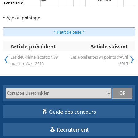
SONERIEN D
* Age au pointage
^ Haut de page ^
Article précédent
Article suivant
‹
›
Les deuxième lactation 89
Les excellentes 91 points d’Avril
points d’Avril 2015
2015
Guide des concours
Recrutement