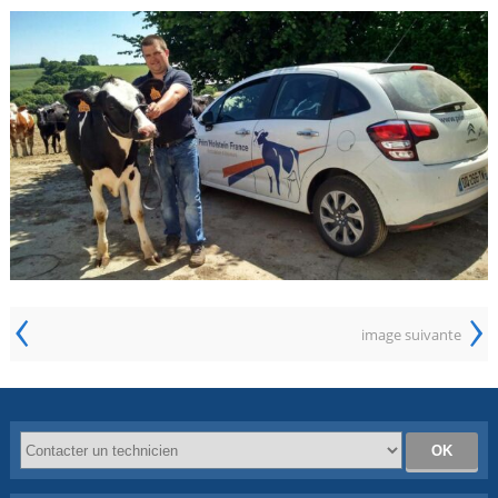
‹
›
image suivante