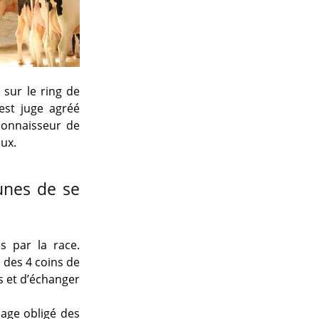
 sur le ring de
est juge agréé
connaisseur de
ux.
eunes de se
s par la race.
 des 4 coins de
s et d’échanger
sage obligé des