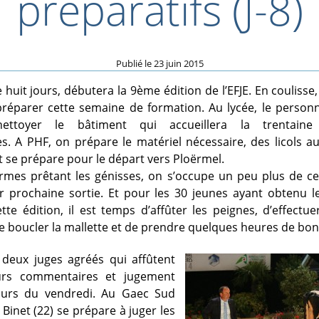
préparatifs (J-8)
Publié le
23 juin 2015
huit jours, débutera la 9ème édition de l’EFJE. En coulisse
préparer cette semaine de formation. Au lycée, le person
nettoyer le bâtiment qui accueillera la trentain
. A PHF, on prépare le matériel nécessaire, des licols a
t se prépare pour le départ vers Ploërmel.
rmes prêtant les génisses, on s’occupe un peu plus de cel
r prochaine sortie. Et pour les 30 jeunes ayant obtenu l
ette édition, il est temps d’affûter les peignes, d’effectue
 de boucler la mallette et de prendre quelques heures de bo
 deux juges agréés qui affûtent
urs commentaires et jugement
ours du vendredi. Au Gaec Sud
Binet (22) se prépare à juger les