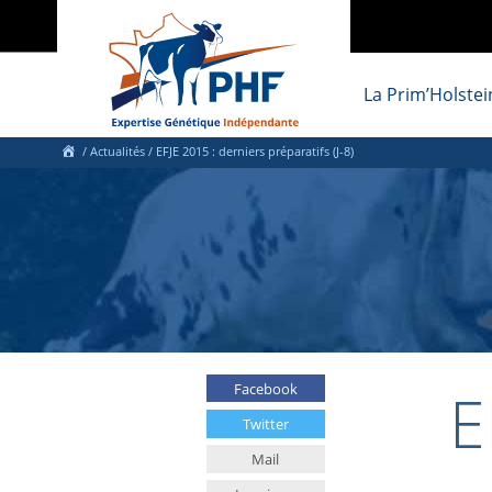
La Prim’Holstei
/
Actualités
/
EFJE 2015 : derniers préparatifs (J-8)
E
Facebook
Twitter
Mail