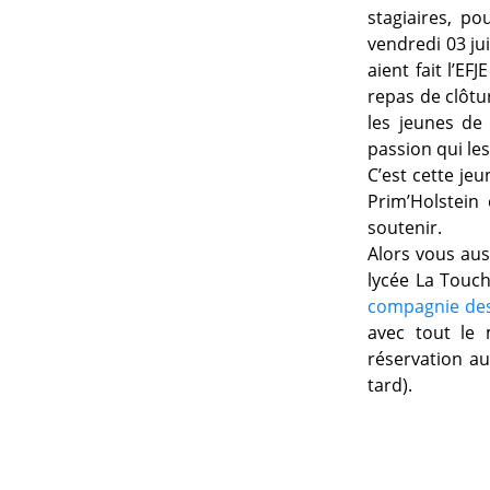
stagiaires, p
vendredi 03 jui
aient fait l’EF
repas de clôtur
les jeunes de 
passion qui les
C’est cette je
Prim’Holstein
soutenir.
Alors vous auss
lycée La Touch
compagnie des
avec tout le 
réservation au
tard).