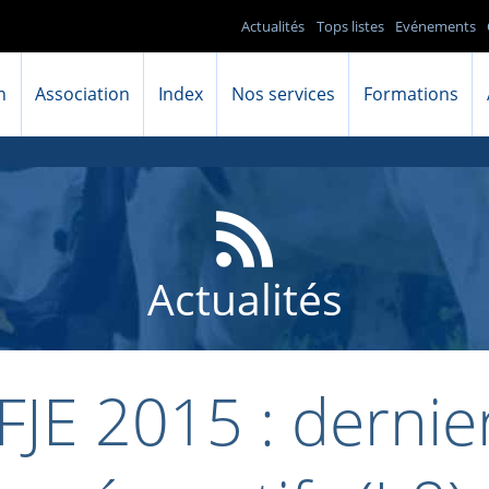
Actualités
Tops listes
Evénements
n
Association
Index
Nos services
Formations
Actualités
FJE 2015 : dernie