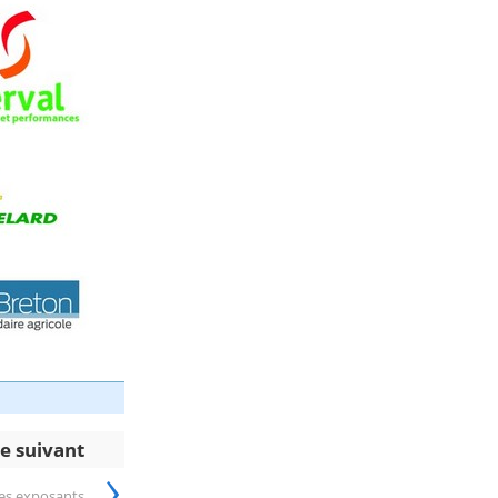
le suivant
›
des exposants