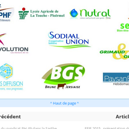
^ Haut de page ^
précédent
Artic
du syndicat PH 49 dans la Sarthe
EFJE 2015 , présentation 