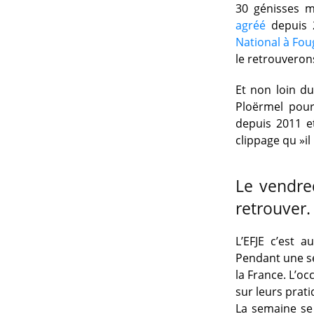
30 génisses m
agréé
depuis 
National à Fou
le retrouverons
Et non loin du
Ploërmel pour 
depuis 2011 et
clippage qu »i
Le vendred
retrouver.
L’EFJE c’est 
Pendant une se
la France. L’oc
sur leurs prati
La semaine se 