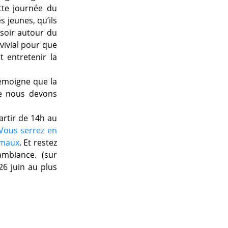
tte journée du
s jeunes, qu’ils
 soir autour du
vivial pour que
 entretenir la
témoigne que la
ue nous devons
artir de 14h au
Vous serrez en
imaux
. Et restez
ambiance. (sur
26 juin au plus