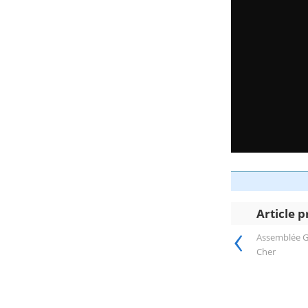
Article 
‹
Assemblée Gé
Cher