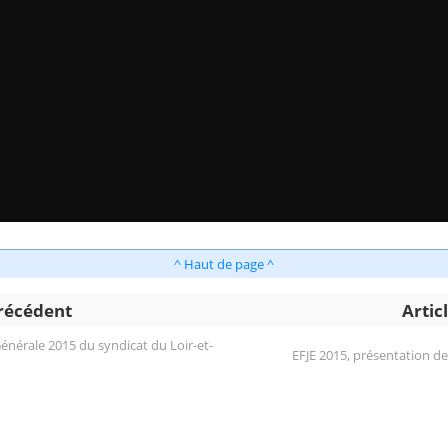
^ Haut de page ^
précédent
Artic
nérale 2015 du syndicat du Loir-et-
EFJE 2015, présentation d