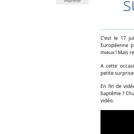
s
Imprimer
C’est le 17 j
Européenne po
mieux ! Mais re
A cette occas
petite surprise
En fin de vidé
baptême ? Chut
vidéo.