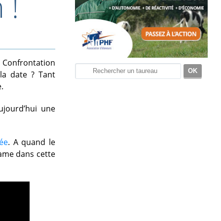
 !
 Confrontation
la date ? Tant
.
ujourd’hui une
dée
. A quand le
rame dans cette