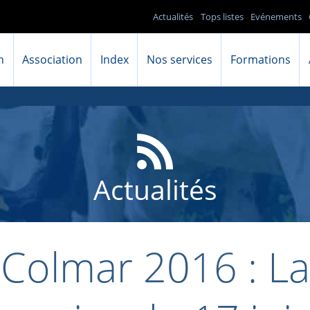
Actualités
Tops listes
Evénements
n
Association
Index
Nos services
Formations
Actualités
Colmar 2016 : La