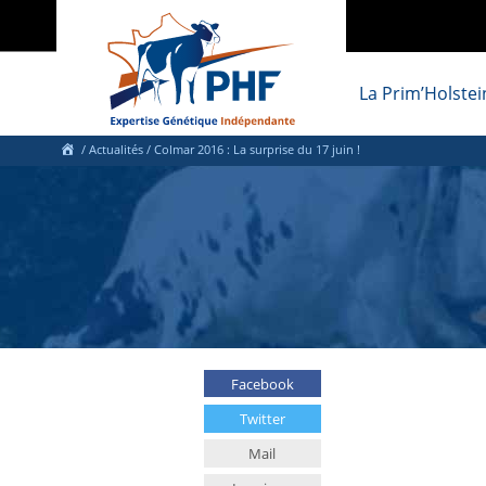
La Prim’Holstei
/
Actualités
/
Colmar 2016 : La surprise du 17 juin !
Facebook
Twitter
Mail