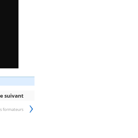
le suivant
›
es formateurs