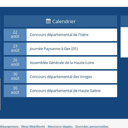
Calendrier
22
Concours départemental de l'Isère
août
23
Journée Paysanne à Gex (01)
août
26
Assemblée Générale de la Haute-Loire
août
30
Concours départemental des Vosges
août
30
Concours départemental de Haute-Saône
août
- Hébergement : West-WebWorld -
Mentions légales
-
Données personnelles