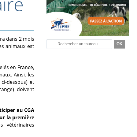
ire
dra dans 2 mois
es animaux est
elés en France,
ux. Ainsi, les
ci-dessous) et
ange) doivent
ticiper au CGA
ur la première
 vétérinaires