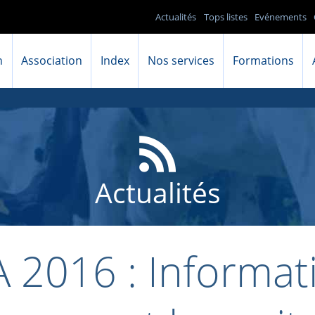
Actualités
Tops listes
Evénements
n
Association
Index
Nos services
Formations
Actualités
 2016 : Informat