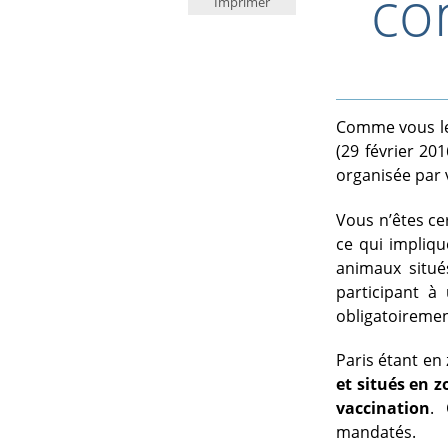
co
Imprimer
Comme vous le 
(29 février 20
organisée par v
Vous n’êtes ce
ce qui impliqu
animaux situé
participant à
obligatoiremen
Paris étant en
et situés en 
vaccination
. 
mandatés.