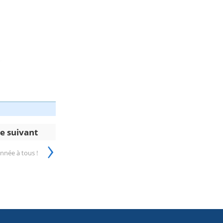
le suivant
›
année à tous !