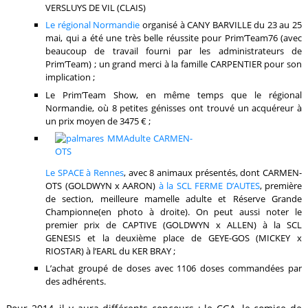
VERSLUYS DE VIL (CLAIS)
Le régional Normandie
organisé à CANY BARVILLE du 23 au 25
mai, qui a été une très belle réussite pour Prim’Team76 (avec
beaucoup de travail fourni par les administrateurs de
Prim’Team) ; un grand merci à la famille CARPENTIER pour son
implication ;
Le Prim’Team Show, en même temps que le régional
Normandie, où 8 petites génisses ont trouvé un acquéreur à
un prix moyen de 3475 € ;
Le SPACE à Rennes
, avec 8 animaux présentés, dont CARMEN-
OTS (GOLDWYN x AARON)
à la SCL FERME D’AUTES
, première
de section, meilleure mamelle adulte et Réserve Grande
Championne(en photo à droite). On peut aussi noter le
premier prix de CAPTIVE (GOLDWYN x ALLEN) à la SCL
GENESIS et la deuxième place de GEYE-GOS (MICKEY x
RIOSTAR) à l’EARL du KER BRAY ;
L’achat groupé de doses avec 1106 doses commandées par
des adhérents.