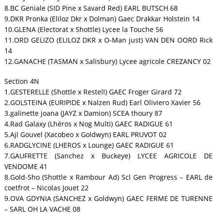
8.BC Geniale (SID Pine x Savard Red) EARL BUTSCH 68
9.DKR Pronka (Eliloz Dkr x Dolman) Gaec Drakkar Holstein 14
10.GLENA (Electorat x Shottle) Lycee la Touche 56
11.ORD GELIZO (ELILOZ DKR x O-Man just) VAN DEN OORD Rick
14
12.GANACHE (TASMAN x Salisbury) Lycee agricole CREZANCY 02
Section 4N
1.GESTERELLE (Shottle x Restell) GAEC Froger Girard 72
2.GOLSTEINA (EURIPIDE x Nalzen Rud) Earl Oliviero Xavier 56
3.galinette joana (JAYZ x Damion) SCEA thoury 87
4.Rad Galaxy (Lhéros x Nog Multi) GAEC RADIGUE 61
5.Ajl Gouvel (Xacobeo x Goldwyn) EARL PRUVOT 02
6.RADGLYCINE (LHEROS x Lounge) GAEC RADIGUE 61
7.GAUFRETTE (Sanchez x Buckeye) LYCEE AGRICOLE DE
VENDOME 41
8.Gold-Sho (Shottle x Rambour Ad) Scl Gen Progress – EARL de
coetfrot – Nicolas Jouet 22
9.OVA GDYNIA (SANCHEZ x Goldwyn) GAEC FERME DE TURENNE
– SARL OH LA VACHE 08