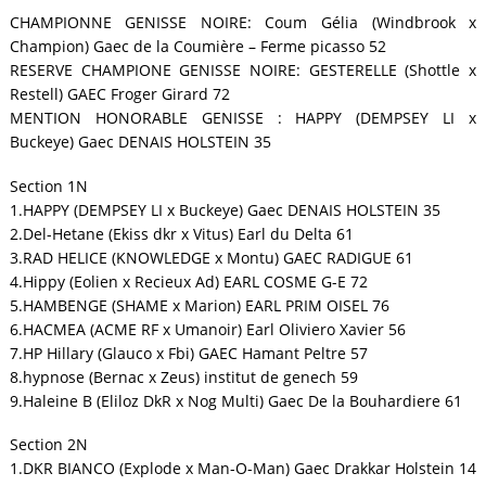
CHAMPIONNE GENISSE NOIRE: Coum Gélia (Windbrook x
Champion) Gaec de la Coumière – Ferme picasso 52
RESERVE CHAMPIONE GENISSE NOIRE: GESTERELLE (Shottle x
Restell) GAEC Froger Girard 72
MENTION HONORABLE GENISSE : HAPPY (DEMPSEY LI x
Buckeye) Gaec DENAIS HOLSTEIN 35
Section 1N
1.HAPPY (DEMPSEY LI x Buckeye) Gaec DENAIS HOLSTEIN 35
2.Del-Hetane (Ekiss dkr x Vitus) Earl du Delta 61
3.RAD HELICE (KNOWLEDGE x Montu) GAEC RADIGUE 61
4.Hippy (Eolien x Recieux Ad) EARL COSME G-E 72
5.HAMBENGE (SHAME x Marion) EARL PRIM OISEL 76
6.HACMEA (ACME RF x Umanoir) Earl Oliviero Xavier 56
7.HP Hillary (Glauco x Fbi) GAEC Hamant Peltre 57
8.hypnose (Bernac x Zeus) institut de genech 59
9.Haleine B (Eliloz DkR x Nog Multi) Gaec De la Bouhardiere 61
Section 2N
1.DKR BIANCO (Explode x Man-O-Man) Gaec Drakkar Holstein 14