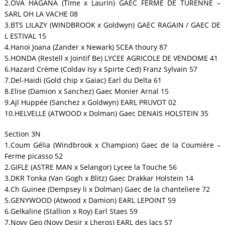
2.OVA HAGANA (Time x Laurin) GAEC FERME DE TURENNE –
SARL OH LA VACHE 08
3.BTS LILAZY (WINDBROOK x Goldwyn) GAEC RAGAIN / GAEC DE
L ESTIVAL 15
4.Hanoï Joana (Zander x Newark) SCEA thoury 87
5.HONDA (Restell x Jointif Be) LYCEE AGRICOLE DE VENDOME 41
6.Hazard Crème (Coldav Isy x Spirte Ced) Franz Sylvain 57
7.Del-Haidi (Gold chip x Gaiac) Earl du Delta 61
8.Elise (Damion x Sanchez) Gaec Monier Arnal 15
9.Ajl Huppée (Sanchez x Goldwyn) EARL PRUVOT 02
10.HELVELLE (ATWOOD x Dolman) Gaec DENAIS HOLSTEIN 35
Section 3N
1.Coum Gélia (Windbrook x Champion) Gaec de la Coumière –
Ferme picasso 52
2.GIFLE (ASTRE MAN x Selangor) Lycee la Touche 56
3.DKR Tonka (Van Gogh x Blitz) Gaec Drakkar Holstein 14
4.Ch Guinee (Dempsey li x Dolman) Gaec de la chanteliere 72
5.GENYWOOD (Atwood x Damion) EARL LEPOINT 59
6.Gelkaline (Stallion x Roy) Earl Staes 59
7.Novy Geo (Novy Desir x Lheros) EARL des lacs 57