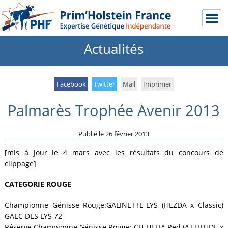
Actualités
Facebook
Twitter
Mail
Imprimer
Palmarès Trophée Avenir 2013
Publié le
26 février 2013
[mis à jour le 4 mars avec les résultats du concours de
clippage]
CATEGORIE ROUGE
Championne Génisse Rouge:GALINETTE-LYS (HEZDA x Classic)
GAEC DES LYS 72
Réserve Championne Génisse Rouge: CH HELIA Red (ATTITUDE x