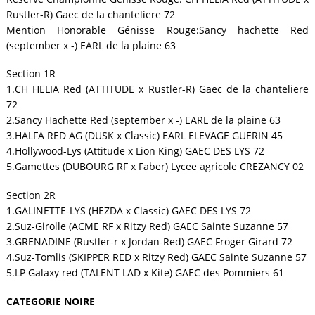
Rustler-R) Gaec de la chanteliere 72
Mention Honorable Génisse Rouge:Sancy hachette Red
(september x -) EARL de la plaine 63
Section 1R
1.CH HELIA Red (ATTITUDE x Rustler-R) Gaec de la chanteliere
72
2.Sancy Hachette Red (september x -) EARL de la plaine 63
3.HALFA RED AG (DUSK x Classic) EARL ELEVAGE GUERIN 45
4.Hollywood-Lys (Attitude x Lion King) GAEC DES LYS 72
5.Gamettes (DUBOURG RF x Faber) Lycee agricole CREZANCY 02
Section 2R
1.GALINETTE-LYS (HEZDA x Classic) GAEC DES LYS 72
2.Suz-Girolle (ACME RF x Ritzy Red) GAEC Sainte Suzanne 57
3.GRENADINE (Rustler-r x Jordan-Red) GAEC Froger Girard 72
4.Suz-Tomlis (SKIPPER RED x Ritzy Red) GAEC Sainte Suzanne 57
5.LP Galaxy red (TALENT LAD x Kite) GAEC des Pommiers 61
CATEGORIE NOIRE