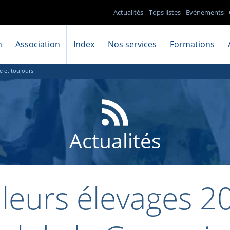
Actualités
Tops listes
Evénements
n
Association
Index
Nos services
Formations
e et toujours
Actualités
leurs élevages 2