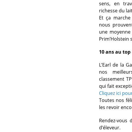
sens, en trav
richesse du lai
Et ça marche 
nous prouvent 
une moyenne 
Prim’Holstein 
10 ans au top
L’Earl de la G
nos meilleu
classement TP 
qui fait except
Cliquez ici po
Toutes nos féli
les revoir enc
Rendez-vous 
d’éleveur.