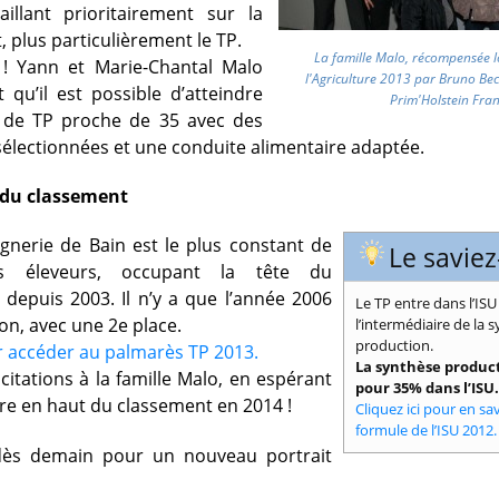
aillant prioritairement sur la
t, plus particulièrement le TP.
La famille Malo, récompensée l
! Yann et Marie-Chantal Malo
l'Agriculture 2013 par Bruno Bec
qu’il est possible d’atteindre
Prim'Holstein Fra
de TP proche de 35 avec des
sélectionnées et une conduite alimentaire adaptée.
 du classement
agnerie de Bain est le plus constant de
Le saviez
rs éleveurs, occupant la tête du
depuis 2003. Il n’y a que l’année 2006
Le TP entre dans l’ISU
ion, avec une 2e place.
l’intermédiaire de la 
production.
ur accéder au palmarès TP 2013.
La synthèse produc
citations à la famille Malo, en espérant
pour 35% dans l’ISU.
ore en haut du classement en 2014 !
Cliquez ici pour en sav
formule de l’ISU 2012.
dès demain pour un nouveau portrait