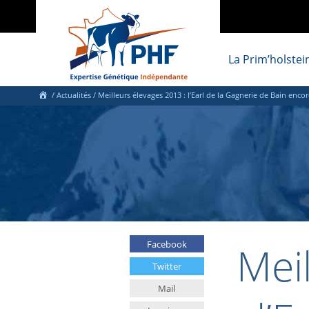
La Prim’holstei
/
Actualités
/
Meilleurs élevages 2013 : l’Earl de la Gagnerie de Bain encor
Meil
Facebook
Twitter
Mail