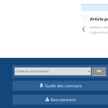
Article 
‹
Meilleurs él
toujours le 
Guide des concours
Recrutement