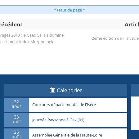
^ Haut de page ^
précédent
Artic
evages 2013 : le Gaec Gallais domine
2ème édition de « la vache
classement index Morphologie
Calendrier
22
Concours départemental de l'Isère
août
23
Journée Paysanne à Gex (01)
août
26
Assemblée Générale de la Haute-Loire
août