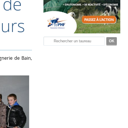
e de
ours
gnerie de Bain,