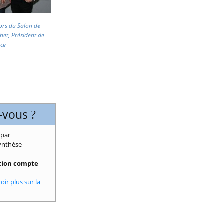
ors du Salon de
het, Président de
nce
-vous ?
 par
synthèse
tion compte
oir plus sur la