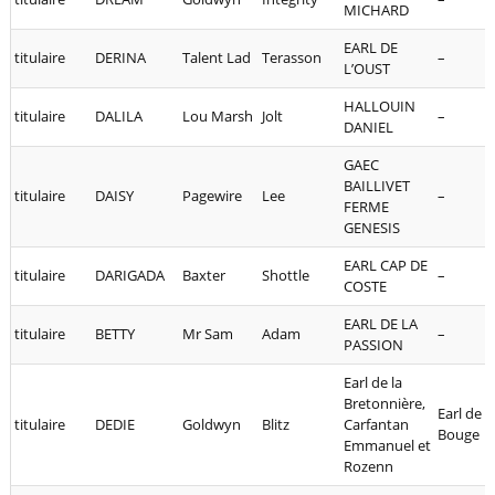
MICHARD
EARL DE
titulaire
DERINA
Talent Lad
Terasson
–
L’OUST
HALLOUIN
titulaire
DALILA
Lou Marsh
Jolt
–
DANIEL
GAEC
BAILLIVET
titulaire
DAISY
Pagewire
Lee
–
FERME
GENESIS
EARL CAP DE
titulaire
DARIGADA
Baxter
Shottle
–
COSTE
EARL DE LA
titulaire
BETTY
Mr Sam
Adam
–
PASSION
Earl de la
Bretonnière,
Earl de l
titulaire
DEDIE
Goldwyn
Blitz
Carfantan
Bouge
Emmanuel et
Rozenn