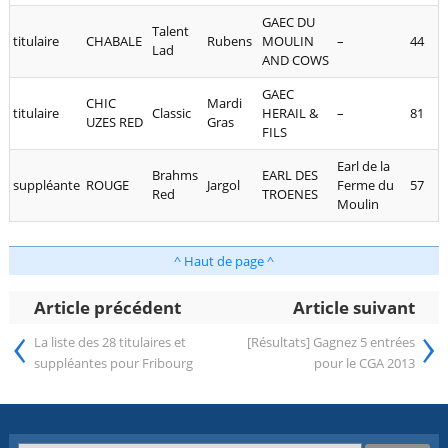
GAEC DU
Talent
titulaire
CHABALE
Rubens
MOULIN
–
44
Lad
AND COWS
GAEC
CHIC
Mardi
titulaire
Classic
HERAIL &
–
81
UZES RED
Gras
FILS
Earl de la
Brahms
EARL DES
suppléante
ROUGE
Jargol
Ferme du
57
Red
TROENES
Moulin
^ Haut de page ^
Article précédent
Article suivant
‹
›
La liste des 28 titulaires et
[Résultats] Gagnez 5 entrées
suppléantes pour Fribourg
pour le CGA 2013