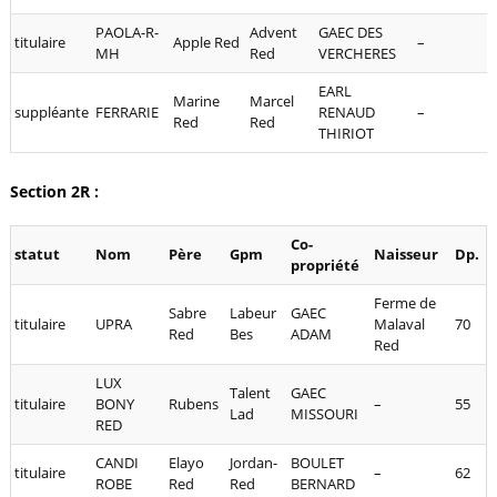
PAOLA-R-
Advent
GAEC DES
titulaire
Apple Red
–
MH
Red
VERCHERES
EARL
Marine
Marcel
suppléante
FERRARIE
RENAUD
–
Red
Red
THIRIOT
Section 2R :
Co-
statut
Nom
Père
Gpm
Naisseur
Dp.
propriété
Ferme de
Sabre
Labeur
GAEC
titulaire
UPRA
Malaval
70
Red
Bes
ADAM
Red
LUX
Talent
GAEC
titulaire
BONY
Rubens
–
55
Lad
MISSOURI
RED
CANDI
Elayo
Jordan-
BOULET
titulaire
–
62
ROBE
Red
Red
BERNARD