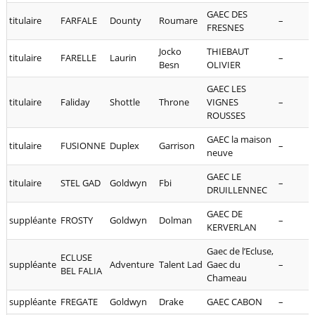
GAEC DES
titulaire
FARFALE
Dounty
Roumare
–
FRESNES
Jocko
THIEBAUT
titulaire
FARELLE
Laurin
–
Besn
OLIVIER
GAEC LES
titulaire
Faliday
Shottle
Throne
VIGNES
–
ROUSSES
GAEC la maison
titulaire
FUSIONNE
Duplex
Garrison
–
neuve
GAEC LE
titulaire
STEL GAD
Goldwyn
Fbi
–
DRUILLENNEC
GAEC DE
suppléante
FROSTY
Goldwyn
Dolman
–
KERVERLAN
Gaec de l’Ecluse,
ECLUSE
suppléante
Adventure
Talent Lad
Gaec du
–
BEL FALIA
Chameau
suppléante
FREGATE
Goldwyn
Drake
GAEC CABON
–