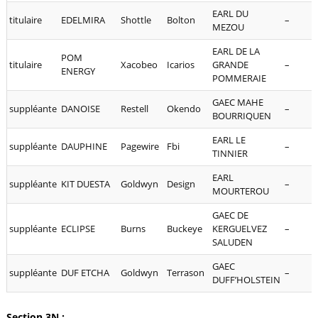
EARL DU
titulaire
EDELMIRA
Shottle
Bolton
–
MEZOU
EARL DE LA
POM
titulaire
Xacobeo
Icarios
GRANDE
–
ENERGY
POMMERAIE
GAEC MAHE
suppléante
DANOISE
Restell
Okendo
–
BOURRIQUEN
EARL LE
suppléante
DAUPHINE
Pagewire
Fbi
–
TINNIER
EARL
suppléante
KIT DUESTA
Goldwyn
Design
–
MOURTEROU
GAEC DE
suppléante
ECLIPSE
Burns
Buckeye
KERGUELVEZ
–
SALUDEN
GAEC
suppléante
DUF ETCHA
Goldwyn
Terrason
–
DUFF’HOLSTEIN
Section 3N :