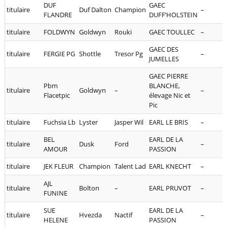
DUF
GAEC
titulaire
Duf Dalton
Champion
–
FLANDRE
DUFF’HOLSTEIN
titulaire
FOLDWYN
Goldwyn
Rouki
GAEC TOULLEC
–
GAEC DES
titulaire
FERGIE PG
Shottle
Tresor Pg
–
JUMELLES
GAEC PIERRE
Pbm
BLANCHE,
titulaire
Goldwyn
–
–
Flacetpic
élevage Nic et
Pic
titulaire
Fuchsia Lb
Lyster
Jasper Wil
EARL LE BRIS
–
BEL
EARL DE LA
titulaire
Dusk
Ford
–
AMOUR
PASSION
titulaire
JEK FLEUR
Champion
Talent Lad
EARL KNECHT
–
AJL
titulaire
Bolton
–
EARL PRUVOT
–
FUNINE
SUE
EARL DE LA
titulaire
Hvezda
Nactif
–
HELENE
PASSION