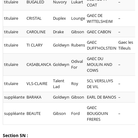
titulaire
BUGALED
Nuvory
Lukart
–
COAT
GAEC DE
titulaire
CRISTAL
Duplex
Lounge
–
WITTELSHEIM
titulaire
CAROLINE
Drake
Gibson
GAEC CABON
–
GAEC
Gaec les
titulaire
TI CLARY
Goldwyn
Rubens
DUFF’HOLSTEIN
Tilleuls
GAEC DU
Odival
titulaire
CASABLANCA
Goldwyn
MOULIN AND
–
For
COWS
Talent
SCL VERSLUYS
titulaire
VLS-CLAIRE
Roy
–
Lad
DE VIL
suppléante
BARAKA
Goldwyn
Gibson
EARL DE BANOS
–
GAEC
suppléante
BEAUTE
Gibson
Ford
BOUGOUIN
–
FRERES
Section 5N :