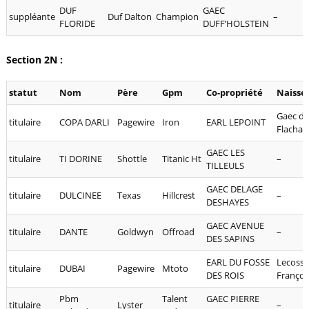
DUF
GAEC
suppléante
Duf Dalton
Champion
–
FLORIDE
DUFF’HOLSTEIN
Section 2N :
statut
Nom
Père
Gpm
Co-propriété
Naisse
Gaec de
titulaire
COPA DARLI
Pagewire
Iron
EARL LEPOINT
Flachar
GAEC LES
titulaire
TI DORINE
Shottle
Titanic Ht
–
TILLEULS
GAEC DELAGE
titulaire
DULCINEE
Texas
Hillcrest
–
DESHAYES
GAEC AVENUE
titulaire
DANTE
Goldwyn
Offroad
–
DES SAPINS
EARL DU FOSSE
Lecossa
titulaire
DUBAI
Pagewire
Mtoto
DES ROIS
Françoi
Pbm
Talent
GAEC PIERRE
titulaire
Lyster
–