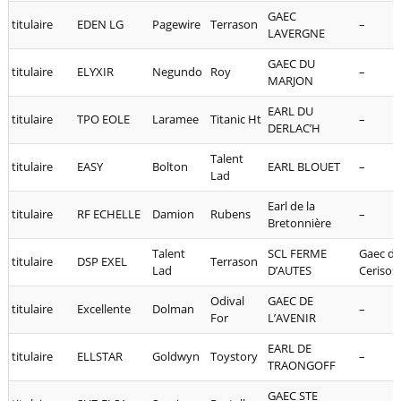
GAEC
titulaire
EDEN LG
Pagewire
Terrason
–
LAVERGNE
GAEC DU
titulaire
ELYXIR
Negundo
Roy
–
MARJON
EARL DU
titulaire
TPO EOLE
Laramee
Titanic Ht
–
DERLAC’H
Talent
titulaire
EASY
Bolton
EARL BLOUET
–
Lad
Earl de la
titulaire
RF ECHELLE
Damion
Rubens
–
Bretonnière
Talent
SCL FERME
Gaec de
titulaire
DSP EXEL
Terrason
Lad
D’AUTES
Cerisos
Odival
GAEC DE
titulaire
Excellente
Dolman
–
For
L’AVENIR
EARL DE
titulaire
ELLSTAR
Goldwyn
Toystory
–
TRAONGOFF
GAEC STE