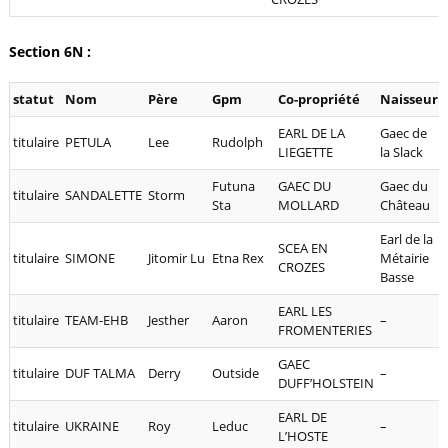
Section 6N :
statut
Nom
Père
Gpm
Co-propriété
Naisseur
EARL DE LA
Gaec de
titulaire
PETULA
Lee
Rudolph
LIEGETTE
la Slack
Futuna
GAEC DU
Gaec du
titulaire
SANDALETTE
Storm
Sta
MOLLARD
Château
Earl de la
SCEA EN
titulaire
SIMONE
Jitomir Lu
Etna Rex
Métairie
CROZES
Basse
EARL LES
titulaire
TEAM-EHB
Jesther
Aaron
–
FROMENTERIES
GAEC
titulaire
DUF TALMA
Derry
Outside
–
DUFF’HOLSTEIN
EARL DE
titulaire
UKRAINE
Roy
Leduc
–
L’HOSTE