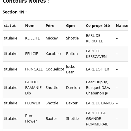
Concours Noires :
Section 1N :
statut
Nom
Père
Gpm
Co-propriété
Naisseu
EARL DE
titulaire
KL ELITE
Mickey
Shottle
–
KERIOTEL
EARL DE
titulaire
FELICIE
Xacobeo
Bolton
–
KERSCAVEN
Jocko
titulaire
FRINGALE
Coquelicot
EARL LOHIER
–
Besn
LAUDU
Gaec Dupuy,
titulaire
FAMANIE
Shottle
Damion
Busquet D&A,
–
Dlp
Chabanon JP
titulaire
FLOWER
Shottle
Baxter
EARL DE BANOS
–
EARL DE LA
Pom
titulaire
Baxter
Shottle
GRANDE
–
Flower
POMMERAIE