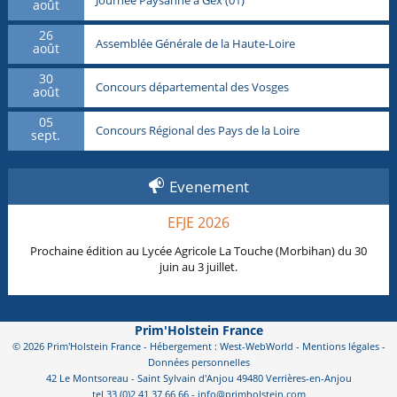
août
26
Assemblée Générale de la Haute-Loire
août
30
Concours départemental des Vosges
août
05
Concours Régional des Pays de la Loire
sept.
Evenement
EFJE 2026
Prochaine édition au Lycée Agricole La Touche (Morbihan) du 30
juin au 3 juillet.
Prim'Holstein France
© 2026 Prim'Holstein France - Hébergement : West-WebWorld -
Mentions légales
-
Données personnelles
42 Le Montsoreau - Saint Sylvain d'Anjou 49480 Verrières-en-Anjou
tel 33 (0)2 41 37 66 66 - info@primholstein.com