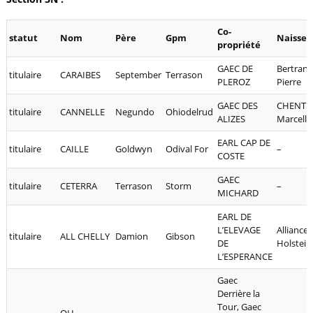
Co-
statut
Nom
Père
Gpm
Naisseu
propriété
GAEC DE
Bertran
titulaire
CARAIBES
September
Terrason
PLEROZ
Pierre
GAEC DES
CHENTI
titulaire
CANNELLE
Negundo
Ohiodelrud
ALIZES
Marcelle
EARL CAP DE
titulaire
CAILLE
Goldwyn
Odival For
–
COSTE
GAEC
titulaire
CETERRA
Terrason
Storm
–
MICHARD
EARL DE
L’ELEVAGE
Alliance
titulaire
ALL CHELLY
Damion
Gibson
DE
Holstein
L’ESPERANCE
Gaec
Derrière la
Tour, Gaec