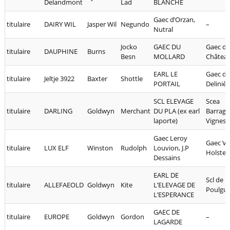
Delandmont
Lad
BLANCHE
Gaec d’Orzan,
titulaire
DAIRY WIL
Jasper Wil
Negundo
–
Nutral
Jocko
GAEC DU
Gaec d
titulaire
DAUPHINE
Burns
Besn
MOLLARD
Châtea
EARL LE
Gaec de
titulaire
Jeltje 3922
Baxter
Shottle
PORTAIL
Delinièr
SCL ELEVAGE
Scea
titulaire
DARLING
Goldwyn
Merchant
DU PLA (ex earl
Barragu
laporte)
Vignes
Gaec Leroy
Gaec V 
titulaire
LUX ELF
Winston
Rudolph
Louvion, J.P
Holstei
Dessains
EARL DE
Scl de
titulaire
ALLEFAEOLD
Goldwyn
Kite
L’ELEVAGE DE
Poulgu
L’ESPERANCE
GAEC DE
titulaire
EUROPE
Goldwyn
Gordon
–
LAGARDE