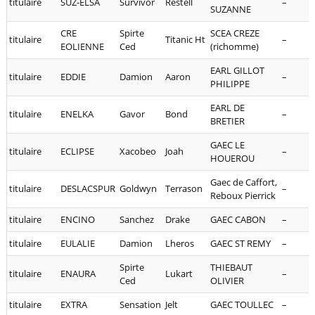
titulaire
SUZ-ELSA
Survivor
Restell
–
SUZANNE
CRE
Spirte
SCEA CREZE
titulaire
Titanic Ht
–
EOLIENNE
Ced
(richomme)
EARL GILLOT
titulaire
EDDIE
Damion
Aaron
–
PHILIPPE
EARL DE
titulaire
ENELKA
Gavor
Bond
–
BRETIER
GAEC LE
titulaire
ECLIPSE
Xacobeo
Joah
–
HOUEROU
Gaec de Caffort,
titulaire
DESLACSPUR
Goldwyn
Terrason
–
Reboux Pierrick
titulaire
ENCINO
Sanchez
Drake
GAEC CABON
–
titulaire
EULALIE
Damion
Lheros
GAEC ST REMY
–
Spirte
THIEBAUT
titulaire
ENAURA
Lukart
–
Ced
OLIVIER
titulaire
EXTRA
Sensation
Jelt
GAEC TOULLEC
–