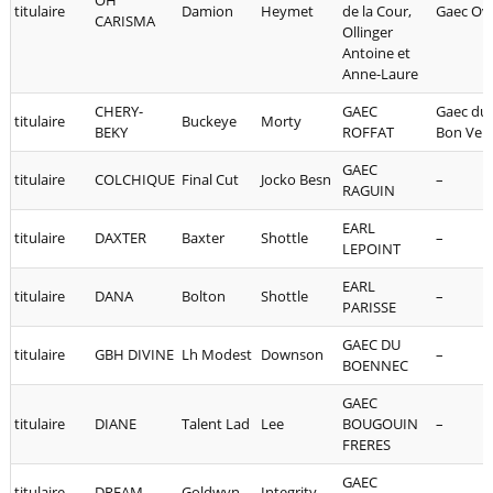
OH
titulaire
Damion
Heymet
de la Cour,
Gaec Ovi
CARISMA
Ollinger
Antoine et
Anne-Laure
CHERY-
GAEC
Gaec du
titulaire
Buckeye
Morty
BEKY
ROFFAT
Bon Ven
GAEC
titulaire
COLCHIQUE
Final Cut
Jocko Besn
–
RAGUIN
EARL
titulaire
DAXTER
Baxter
Shottle
–
LEPOINT
EARL
titulaire
DANA
Bolton
Shottle
–
PARISSE
GAEC DU
titulaire
GBH DIVINE
Lh Modest
Downson
–
BOENNEC
GAEC
titulaire
DIANE
Talent Lad
Lee
BOUGOUIN
–
FRERES
GAEC
titulaire
DREAM
Goldwyn
Integrity
–