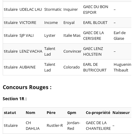
GAEC DU BON
titulaire
UDELAC LAU
Stormatic
Inquirer
–
ESPOIR
titulaire
VICTOIRE
Income
Eroyal
EARL BLOUET
–
GAEC DE LA
Earl de
titulaire
SJP VALI
Lyster
Italie Mas
CERISIERE
Glaise
Talent
GAEC LENZ
titulaire
LENZ VACHA
Convincer
–
Lad
HOLSTEIN
Talent
EARL DE
Huguenin
titulaire
AUBAINE
Colorado
Lad
BUTRICOURT
Thibault
Concours Rouges :
Section 1R :
statut
Nom
Père
Gpm
Co-propriété
Naisseur
CH
Jordan-
GAEC DE LA
titulaire
Rustler-R
–
DAHLIA
Red
CHANTELIERE