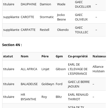
GAEC
titulaire
DAUPHINE
Damion
Wade
–
DUCELLIER
Jocko
GAEC
suppléante
CAROTTE
Stormatic
–
Besne
OLIVEUX
GAEC
suppléante
CARPATTE
Restell
Okendo
–
TOULLEC
Section 4N :
statut
Nom
Père
Gpm
Co-propriété
Naisseur
EARL DE
Alliance
titulaire
ALL AFRICA
Linjet
Gibson
L’ELEVAGE DE
Holstein
L’ESPERANCE
GAEC LE BERRE
titulaire
BALADEUSE
Goldwyn
Ford
–
JAOUEN
HR
EARL RENAUD
titulaire
Roy
Blitz
–
BYSANTHE
THIRIOT
SCEA DE TY