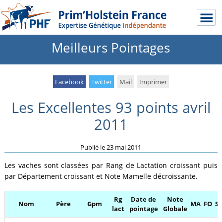
Meilleurs Pointages
Facebook
Twitter
Mail
Imprimer
Les Excellentes 93 points avril
2011
Publié le
23 mai 2011
Les vaches sont classées par Rang de Lactation croissant puis
par Département croissant et Note Mamelle décroissante.
Rg
Date de
Note
Nom
Père
Gpm
MA
FO
SL
lact
pointage
Globale