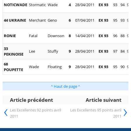
NOTICWADE
Stormatic
Wade
4
28/04/2011
EX 93
93
94
94
44 UKRAINE
Merchant
Geno
6
07/04/2011
EX 93
95
93
96
RONIE
Fatal
Downson
8
14/04/2011
EX 93
96
88
93
33
Lee
Stuffy
9
28/04/2011
EX 93
97
84
95
PEKINOISE
68
Wade
Floating
9
28/04/2011
EX 93
95
90
95
POUPETTE
^ Haut de page ^
Article précédent
Article suivant
‹
›
Les Excellentes 92 points avril
Les Excellentes 95 points avril
2011
2011