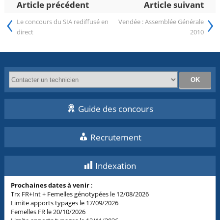
Article précédent
Article suivant
‹
›
Le concours du SIA rediffusé en
Vendée : Assemblée Générale
direct
2010
Guide des concours
Recrutement
Indexation
Prochaines dates à venir
:
Trx FR+Int + Femelles génotypées le 12/08/2026
Limite apports typages le 17/09/2026
Femelles FR le 20/10/2026