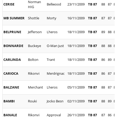
Norman
CERISE
Bellwood
23/11/2009
TB 87
88
87
8
HIG
MB SUMMER
Shottle
Morty
16/11/2009
TB 87
87
87
8
BELPRUNE
Jefferson
Lheros
18/11/2009
TB 87
89
88
8
BONNARDE
Buckeye
O-Man Just
18/11/2009
TB 87
88
88
8
CARLINDA
Bolton
Trant
18/11/2009
TB 87
86
89
8
CARIOCA
Rikonvi
Merdrignac
18/11/2009
TB 87
86
87
8
BALZANE
Merchant
Lheros
05/11/2009
TB 87
88
87
8
BAMBI
Rouki
Jocko Besn
02/11/2009
TB 87
88
89
8
BANALE
Rikonvi
Approval
26/11/2009
TB 87
87
86
8