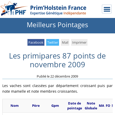
Meilleurs Pointages
Facebook
Twitter
Mail
Imprimer
Les primipares 87 points de
novembre 2009
Publié le
22 décembre 2009
Les vaches sont classées par département croissant puis par
note mamelle et note membres croissantes.
Date de
Note
Nom
Père
Gpm
MA
FO
S
pointage
Globale