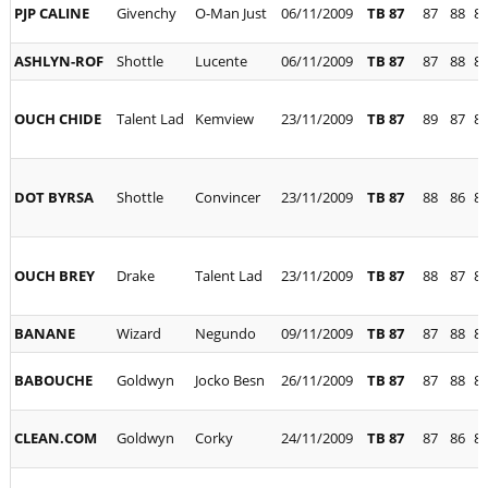
PJP CALINE
Givenchy
O-Man Just
06/11/2009
TB 87
87
88
8
ASHLYN-ROF
Shottle
Lucente
06/11/2009
TB 87
87
88
8
OUCH CHIDE
Talent Lad
Kemview
23/11/2009
TB 87
89
87
8
DOT BYRSA
Shottle
Convincer
23/11/2009
TB 87
88
86
8
OUCH BREY
Drake
Talent Lad
23/11/2009
TB 87
88
87
8
BANANE
Wizard
Negundo
09/11/2009
TB 87
87
88
8
BABOUCHE
Goldwyn
Jocko Besn
26/11/2009
TB 87
87
88
8
CLEAN.COM
Goldwyn
Corky
24/11/2009
TB 87
87
86
8