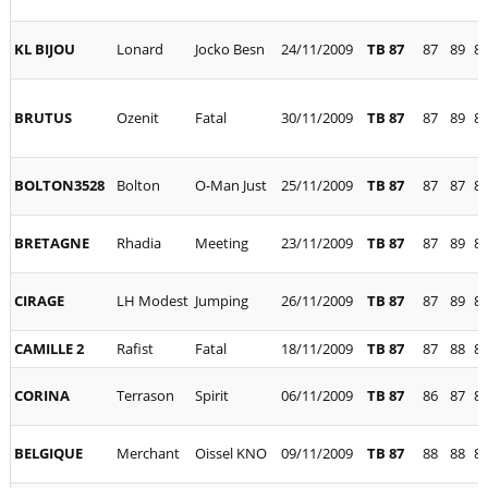
KL BIJOU
Lonard
Jocko Besn
24/11/2009
TB 87
87
89
8
BRUTUS
Ozenit
Fatal
30/11/2009
TB 87
87
89
8
BOLTON3528
Bolton
O-Man Just
25/11/2009
TB 87
87
87
8
BRETAGNE
Rhadia
Meeting
23/11/2009
TB 87
87
89
8
CIRAGE
LH Modest
Jumping
26/11/2009
TB 87
87
89
8
CAMILLE 2
Rafist
Fatal
18/11/2009
TB 87
87
88
8
CORINA
Terrason
Spirit
06/11/2009
TB 87
86
87
8
BELGIQUE
Merchant
Oissel KNO
09/11/2009
TB 87
88
88
8