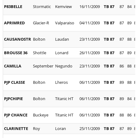
P83BELLE
Stormatic
Kemview
16/11/2009
TB 87
87
84
8
APRIMRED
Glacier-R
Valparaiso
04/11/2009
TB 87
87
89
8
CAUSANOSTR
Bolton
Laudan
23/11/2009
TB 87
87
88
8
BROUSSE 36
Shottle
Lonard
26/11/2009
TB 87
87
89
8
CAMILLA
September
Negundo
23/11/2009
TB 87
86
88
8
PJP CLASSE
Bolton
Lheros
06/11/2009
TB 87
89
88
8
PJPCHIPIE
Bolton
Titanic HT
06/11/2009
TB 87
89
84
8
PJP CHANCE
Buckeye
Titanic HT
06/11/2009
TB 87
88
86
8
CLARINETTE
Roy
Loran
25/11/2009
TB 87
87
89
8