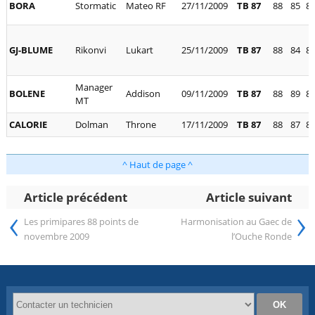
BORA
Stormatic
Mateo RF
27/11/2009
TB 87
88
85
8
GJ-BLUME
Rikonvi
Lukart
25/11/2009
TB 87
88
84
8
Manager
BOLENE
Addison
09/11/2009
TB 87
88
89
8
MT
CALORIE
Dolman
Throne
17/11/2009
TB 87
88
87
8
^ Haut de page ^
Article précédent
Article suivant
‹
›
Les primipares 88 points de
Harmonisation au Gaec de
novembre 2009
l’Ouche Ronde