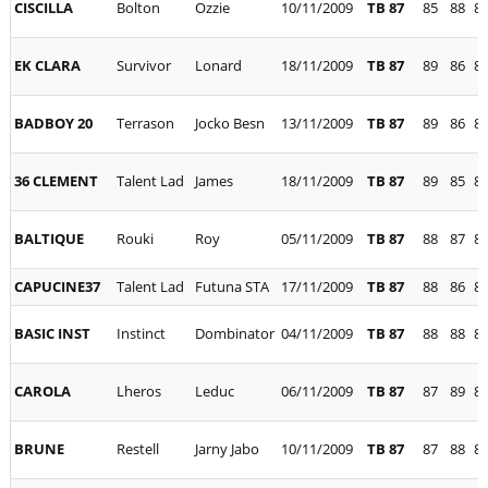
CISCILLA
Bolton
Ozzie
10/11/2009
TB 87
85
88
8
EK CLARA
Survivor
Lonard
18/11/2009
TB 87
89
86
8
BADBOY 20
Terrason
Jocko Besn
13/11/2009
TB 87
89
86
8
36 CLEMENT
Talent Lad
James
18/11/2009
TB 87
89
85
8
BALTIQUE
Rouki
Roy
05/11/2009
TB 87
88
87
8
CAPUCINE37
Talent Lad
Futuna STA
17/11/2009
TB 87
88
86
8
BASIC INST
Instinct
Dombinator
04/11/2009
TB 87
88
88
8
CAROLA
Lheros
Leduc
06/11/2009
TB 87
87
89
8
BRUNE
Restell
Jarny Jabo
10/11/2009
TB 87
87
88
8