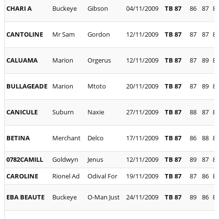
CHARI A
Buckeye
Gibson
04/11/2009
TB 87
86
87
8
CANTOLINE
Mr Sam
Gordon
12/11/2009
TB 87
87
87
8
CALUAMA
Marion
Orgerus
12/11/2009
TB 87
87
89
8
BULLAGEADE
Marion
Mtoto
20/11/2009
TB 87
87
89
8
CANICULE
Suburn
Naxie
27/11/2009
TB 87
88
87
8
BETINA
Merchant
Delco
17/11/2009
TB 87
86
88
8
0782CAMILL
Goldwyn
Jenus
12/11/2009
TB 87
89
87
8
CAROLINE
Rionel Ad
Odival For
19/11/2009
TB 87
87
86
8
EBA BEAUTE
Buckeye
O-Man Just
24/11/2009
TB 87
89
86
8