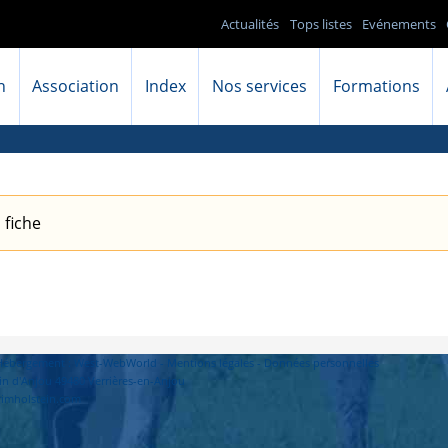
Actualités
Tops listes
Evénements
n
Association
Index
Nos services
Formations
 fiche
- Hébergement : West-WebWorld -
Mentions légales
-
Données personnelles
in d'Anjou 49480 Verrières-en-Anjou
primholstein.com