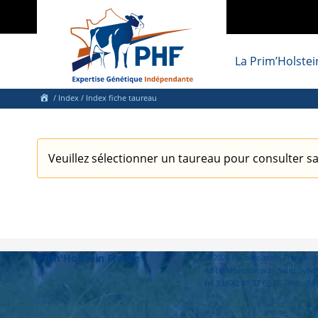
La Prim’Holstei
/
Index
/ Index fiche taureau
Veuillez sélectionner un taureau pour consulter sa
Prim'Holstein France
© 2026 Prim'Holstein France 
42 Le Montsoreau - Saint Sylva
tel 33 (0)2 41 37 66 66 - info@