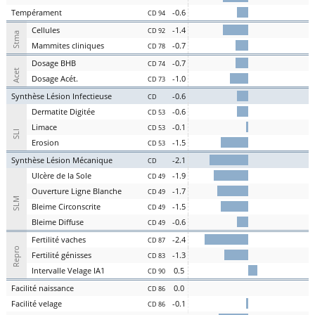
Te
mpérament
-0.6
CD 94
Cel
lules
-1.4
CD 92
Stma
Ma
mmites
cl
iniques
-0.7
CD 78
D
osage
BHB
-0.7
CD 74
Acet
D
osage
Acét
.
-1.0
CD 73
S
ynthèse
L
ésion
I
nfectieuse
-0.6
CD
Der
matite Digitée
-0.6
CD 53
L
i
m
ace
-0.1
CD 53
SLI
Er
osion
-1.5
CD 53
S
ynthèse
L
ésion
M
écanique
-2.1
CD
U
lcère de la
S
ole
-1.9
CD 49
O
uverture
L
igne
B
lanche
-1.7
CD 49
SLM
Bl
eime
C
irconscrite
-1.5
CD 49
Bl
eime
D
iffuse
-0.6
CD 49
Fer
tilité
v
aches
-2.4
CD 87
Repro
Fer
tilité
g
énisses
-1.3
CD 83
Intervalle
V
elage
IA1
0.5
CD 90
Facilité
nai
ssance
0.0
CD 86
Facilité
vel
age
-0.1
CD 86