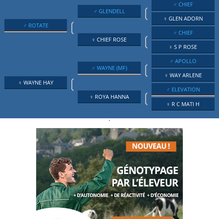
♂ CHIEF
❲
♂ GLENDELL
♀ GLEN ADORN
❲
♂ ROTATE
♂ CHIEF
❲
♀ CHIEF ROSE
♀ S P ROSE
♂ APOLLO
❲
♂ WAYNE (MF)
♀ WAY ARLENE
❲
♀ WAYNE HAY
♂ ELEVATION
❲
♀ ROYA HANNA
♀ R C MATI H
.