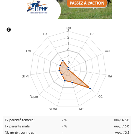
Tx parenté femelle :
- %
moy. 6.6%
Tx parenté mâle :
- %
moy. 7.5%
Nb génér. connues :
-
moy. 10.5