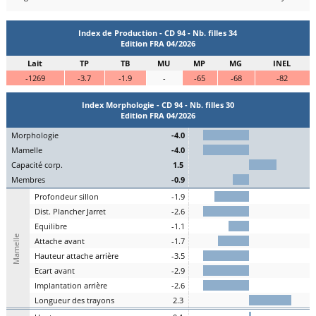
Index de Production - CD 94 - Nb. filles 34
Edition FRA 04/2026
Lait
TP
TB
MU
MP
MG
INEL
-1269
-3.7
-1.9
-
-65
-68
-82
Index Morphologie - CD 94 - Nb. filles 30
Edition FRA 04/2026
Mo
rphologie
-4.0
Ma
melle
-4.0
C
apacité
c
orp.
1.5
Me
mbres
-0.9
P
rofondeur
s
illon
-1.9
Dist.
P
lancher
J
arret
-2.6
Eq
uilibre
-1.1
Mamelle
A
ttache
a
vant
-1.7
H
auteur
a
ttache arrière
-3.5
E
cart
a
vant
-2.9
I
mplantation
a
rrière
-2.6
L
ongueur des
t
rayons
2.3