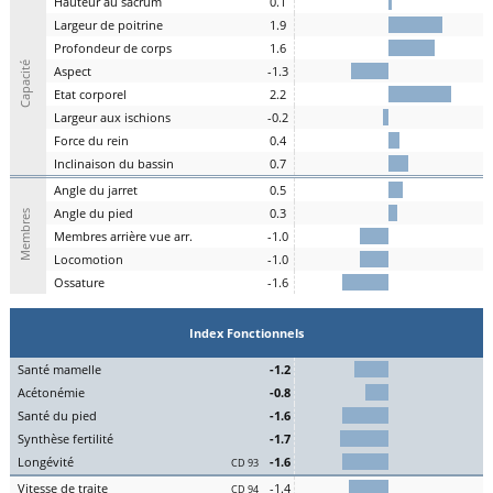
H
auteur au
s
acrum
0.1
L
argeur de
p
oitrine
1.9
P
rofondeur de
c
orps
1.6
Capacité
A
spe
c
t
-1.3
E
tat
c
orporel
2.2
Largeur aux
is
chions
-0.2
F
orce du
r
ein
0.4
I
nclinaison du
b
assin
0.7
A
ngle du
j
arret
0.5
Angle du
pi
ed
0.3
Membres
M
embres a
r
rière vue arr.
-1.0
Lo
comotion
-1.0
Os
sature
-1.6
Index Fonctionnels
S
an
t
é
ma
melle
-1.2
Acét
onémie
-0.8
S
an
t
é du
pi
ed
-1.6
Synthèse
fert
ilité
-1.7
L
on
g
évité
-1.6
CD 93
Vitesse de
tr
aite
-1.4
CD 94