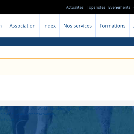
Actualités
Tops listes
Evénements
n
Association
Index
Nos services
Formations
- Hébergement : West-WebWorld -
Mentions légales
-
Données personnelles
in d'Anjou 49480 Verrières-en-Anjou
primholstein.com