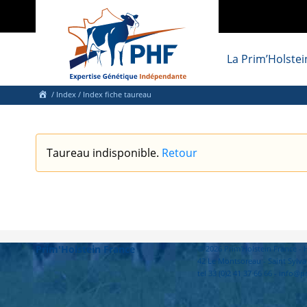
La Prim’Holstei
/
Index
/ Index fiche taureau
Taureau indisponible.
Retour
Prim'Holstein France
© 2026 Prim'Holstein France 
42 Le Montsoreau - Saint Sylva
tel 33 (0)2 41 37 66 66 - info@