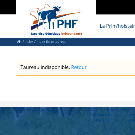
La Prim’holstei
/
Index
/ Index fiche taureau
Taureau indisponible.
Retour
Prim'Holstein France
© 2026 Prim'Holstein France 
42 Le Montsoreau - Saint Sylva
tel 33 (0)2 41 37 66 66 - info@