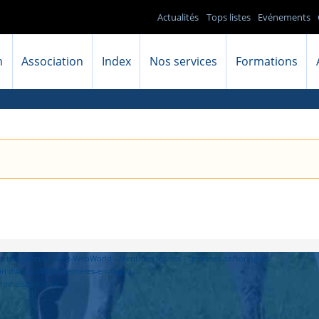
Actualités
Tops listes
Evénements
n
Association
Index
Nos services
Formations
- Hébergement : West-WebWorld -
Mentions légales
-
Données personnelles
in d'Anjou 49480 Verrières-en-Anjou
primholstein.com