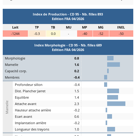
Index de Production - CD 95 - Nb. filles 893
Edition FRA 04/2026
Lait
TP
TB
MU
MP
MG
INEL
-1244
-0.3
0.0
-
-40
-52
-50
Index Morphologie - CD 95 - Nb. filles 689
Edition FRA 04/2026
Mo
rphologie
0.8
Ma
melle
1.6
C
apacité
c
orp.
0.2
Me
mbres
-0.4
P
rofondeur
s
illon
-0.4
Dist.
P
lancher
J
arret
1.5
Eq
uilibre
1.4
Mamelle
A
ttache
a
vant
2.3
H
auteur
a
ttache arrière
-0.2
E
cart
a
vant
0.6
I
mplantation
a
rrière
-0.2
L
ongueur des
t
rayons
1.0