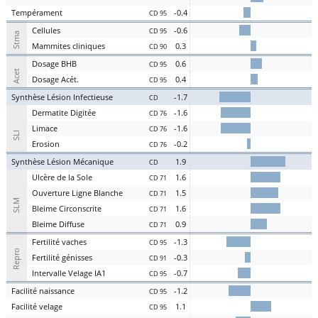
Te
mpérament
-0.4
CD 95
Cel
lules
-0.6
CD 95
Stma
Ma
mmites
cl
iniques
0.3
CD 90
D
osage
BHB
0.6
CD 95
Acet
D
osage
Acét
.
0.4
CD 95
S
ynthèse
L
ésion
I
nfectieuse
-1.7
CD
Der
matite Digitée
-1.6
CD 76
L
i
m
ace
-1.6
CD 76
SLI
Er
osion
-0.2
CD 76
S
ynthèse
L
ésion
M
écanique
1.9
CD
U
lcère de la
S
ole
1.6
CD 71
O
uverture
L
igne
B
lanche
1.5
CD 71
SLM
Bl
eime
C
irconscrite
1.6
CD 71
Bl
eime
D
iffuse
0.9
CD 71
Fer
tilité
v
aches
-1.3
CD 95
Repro
Fer
tilité
g
énisses
-0.3
CD 91
Intervalle
V
elage
IA1
-0.7
CD 95
Facilité
nai
ssance
-1.2
CD 95
Facilité
vel
age
1.1
CD 95