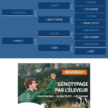
♂ GRAND
❲
♂ JAMES
♀ STE JENINE
❲
♂ GOLDWYN
♂ STORM
❲
♀ BALR TWINE
♀ BRAE GYPSY
♂ MJR EMORY
❲
♂ ALLEN
♀ WST AMBER
❲
♀ AMYLY
♂ PROGRESS
❲
♀ AMY
♀ AMY
.