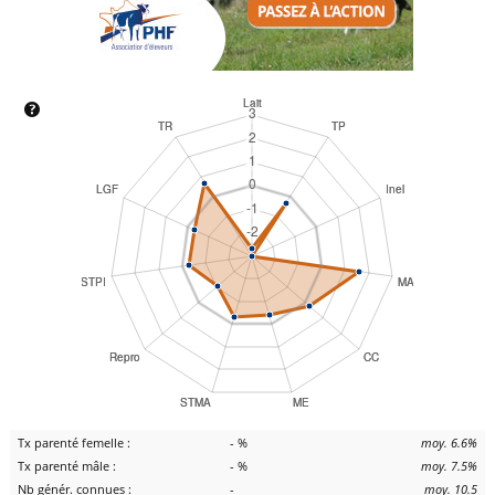
Tx parenté femelle :
- %
moy. 6.6%
Tx parenté mâle :
- %
moy. 7.5%
Nb génér. connues :
-
moy. 10.5