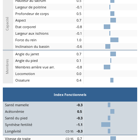
H
auteur au
s
acrum
0.5
L
argeur de
p
oitrine
-0.1
P
rofondeur de
c
orps
0.5
Capacité
A
spe
c
t
0.7
E
tat
c
orporel
-0.8
Largeur aux
is
chions
-0.1
F
orce du
r
ein
1.0
I
nclinaison du
b
assin
-0.6
A
ngle du
j
arret
0.7
Angle du
pi
ed
0.1
Membres
M
embres a
r
rière vue arr.
-0.8
Lo
comotion
0.0
Os
sature
0.4
Index Fonctionnels
S
an
t
é
ma
melle
-0.3
Acét
onémie
0.5
S
an
t
é du
pi
ed
-0.3
Synthèse
fert
ilité
-1.1
L
on
g
évité
-0.3
CD 95
Vitesse de
tr
aite
0.7
CD 95