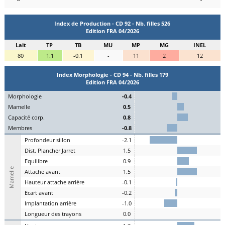
Index de Production - CD 92 - Nb. filles 526
Edition FRA 04/2026
Lait
TP
TB
MU
MP
MG
INEL
80
1.1
-0.1
-
11
2
12
Index Morphologie - CD 94 - Nb. filles 179
Edition FRA 04/2026
Mo
rphologie
-0.4
Ma
melle
0.5
C
apacité
c
orp.
0.8
Me
mbres
-0.8
P
rofondeur
s
illon
-2.1
Dist.
P
lancher
J
arret
1.5
Eq
uilibre
0.9
Mamelle
A
ttache
a
vant
1.5
H
auteur
a
ttache arrière
-0.1
E
cart
a
vant
-0.2
I
mplantation
a
rrière
-1.0
L
ongueur des
t
rayons
0.0