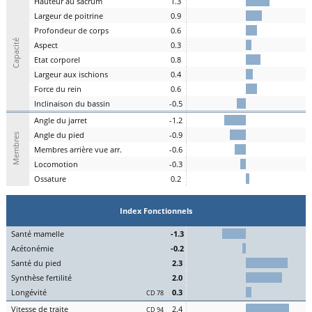
H
auteur au
s
acrum
1.3
L
argeur de
p
oitrine
0.9
P
rofondeur de
c
orps
0.6
Capacité
A
spe
c
t
0.3
E
tat
c
orporel
0.8
Largeur aux
is
chions
0.4
F
orce du
r
ein
0.6
I
nclinaison du
b
assin
-0.5
A
ngle du
j
arret
-1.2
Angle du
pi
ed
-0.9
Membres
M
embres a
r
rière vue arr.
-0.6
Lo
comotion
-0.3
Os
sature
0.2
Index Fonctionnels
S
an
t
é
ma
melle
-1.3
Acét
onémie
-0.2
S
an
t
é du
pi
ed
2.3
Synthèse
fert
ilité
2.0
L
on
g
évité
0.3
CD 78
Vitesse de
tr
aite
2.4
CD 94