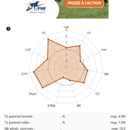
Tx parenté femelle :
- %
moy. 6.6%
Tx parenté mâle :
- %
moy. 7.5%
Nb génér. connues :
-
moy. 10.5