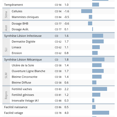
Te
mpérament
1.0
CD 94
Cel
lules
-1.6
CD 94
Stma
Ma
mmites
cl
iniques
-0.5
CD 84
D
osage
BHB
-0.6
CD 77
Acet
D
osage
Acét
.
0.1
CD 77
S
ynthèse
L
ésion
I
nfectieuse
1.6
CD
Der
matite Digitée
1.7
CD 62
L
i
m
ace
1.1
CD 62
SLI
Er
osion
0.8
CD 62
S
ynthèse
L
ésion
M
écanique
1.8
CD
U
lcère de la
S
ole
1.4
CD 58
O
uverture
L
igne
B
lanche
1.7
CD 58
SLM
Bl
eime
C
irconscrite
1.4
CD 58
Bl
eime
D
iffuse
0.6
CD 58
Fer
tilité
v
aches
2.2
CD 83
Repro
Fer
tilité
g
énisses
1.2
CD 81
Intervalle
V
elage
IA1
0.3
CD 88
Facilité
nai
ssance
0.5
CD 86
Facilité
vel
age
4.0
CD 78