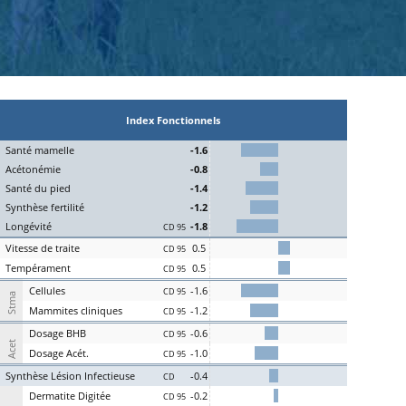
Index Fonctionnels
S
an
t
é
ma
melle
-1.6
Acét
onémie
-0.8
S
an
t
é du
pi
ed
-1.4
Synthèse
fert
ilité
-1.2
L
on
g
évité
-1.8
CD 95
Vitesse de
tr
aite
0.5
CD 95
Te
mpérament
0.5
CD 95
Cel
lules
-1.6
CD 95
Stma
Ma
mmites
cl
iniques
-1.2
CD 95
D
osage
BHB
-0.6
CD 95
Acet
D
osage
Acét
.
-1.0
CD 95
S
ynthèse
L
ésion
I
nfectieuse
-0.4
CD
Der
matite Digitée
-0.2
CD 95