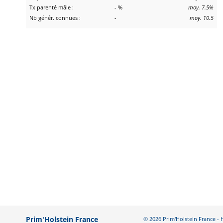
Tx parenté mâle :
- %
moy. 7.5%
Nb génér. connues :
-
moy. 10.5
Prim'Holstein France
© 2026 Prim'Holstein France 