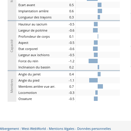
E
cart
a
vant
0.5
I
mplantation
a
rrière
0.6
L
ongueur des
t
rayons
0.3
H
auteur au
s
acrum
-0.5
L
argeur de
p
oitrine
-0.6
P
rofondeur de
c
orps
0.1
Capacité
A
spe
c
t
-0.5
E
tat
c
orporel
-0.6
Largeur aux
is
chions
-0.5
F
orce du
r
ein
-1.2
I
nclinaison du
b
assin
0.2
A
ngle du
j
arret
0.4
Angle du
pi
ed
-1.1
Membres
M
embres a
r
rière vue arr.
0.7
Lo
comotion
-0.3
Os
sature
-0.5
- Hébergement : West-WebWorld -
Mentions légales
-
Données personnelles