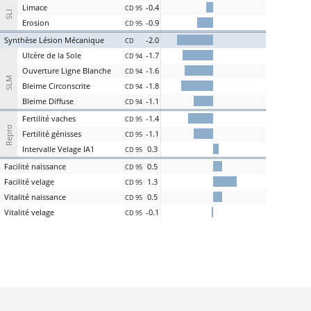
L
i
m
ace
-0.4
CD 95
SLI
Er
osion
-0.9
CD 95
S
ynthèse
L
ésion
M
écanique
-2.0
CD
U
lcère de la
S
ole
-1.7
CD 94
O
uverture
L
igne
B
lanche
-1.6
CD 94
SLM
Bl
eime
C
irconscrite
-1.8
CD 94
Bl
eime
D
iffuse
-1.1
CD 94
Fer
tilité
v
aches
-1.4
CD 95
Repro
Fer
tilité
g
énisses
-1.1
CD 95
Intervalle
V
elage
IA1
0.3
CD 95
Facilité
nai
ssance
0.5
CD 95
Facilité
vel
age
1.3
CD 95
Vi
talité
n
aissance
0.5
CD 95
Vi
talité
v
elage
-0.1
CD 95