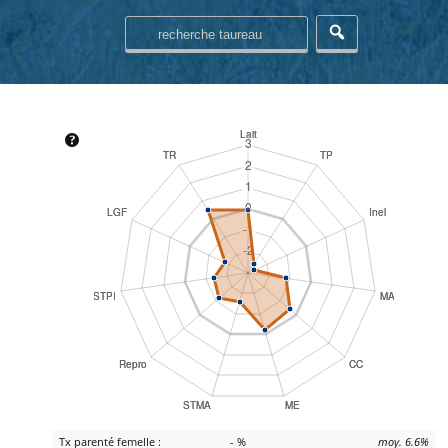
Tx parenté femelle :
- %
moy. 6.6%