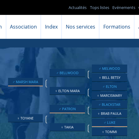
Actualités
Tops listes
Evénements
n
Association
Index
Nos services
Formations
♂ MELWOOD
❲
♂ BELLWOOD
♀ BELL BETSY
❲
♂ MARSH MARA
♂ ELTON
❲
♀ ELTON MARA
♀ MARCISMARY
♂ BLACKSTAR
❲
♂ PATRON
♀ BRAB PAULA
❲
♀ TOYANE
♂ LUKE
❲
♀ TAKIA
♀ TOMMI