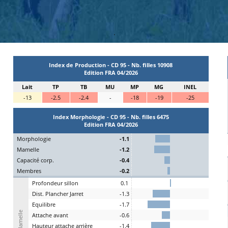
.
Index de Production - CD 95 - Nb. filles 10908
Edition FRA 04/2026
Lait
TP
TB
MU
MP
MG
INEL
-13
-2.5
-2.4
-
-18
-19
-25
Index Morphologie - CD 95 - Nb. filles 6475
Edition FRA 04/2026
Mo
rphologie
-1.1
Ma
melle
-1.2
C
apacité
c
orp.
-0.4
Me
mbres
-0.2
P
rofondeur
s
illon
0.1
Dist.
P
lancher
J
arret
-1.3
Eq
uilibre
-1.7
Mamelle
A
ttache
a
vant
-0.6
H
auteur
a
ttache arrière
-1.4