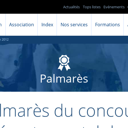
Actualités
Tops listes
Evénements
n
Association
Index
Nos services
Formations
e 2012
Palmarès
lmarès du conco