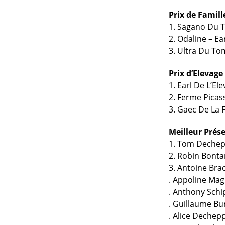
Prix de Famill
1. Sagano Du T
2. Odaline – E
3. Ultra Du T
Prix d’Elevage
1. Earl De L’E
2. Ferme Picas
3. Gaec De La 
Meilleur Prés
1. Tom Dechep
2. Robin Bonta
3. Antoine Bra
. Appoline Mag
. Anthony Schi
. Guillaume Bu
. Alice Dechep