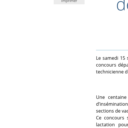
d
Imprimer
Le samedi 15 
concours dépa
technicienne 
Une centaine
d’insémination
sections de va
Ce concours s
lactation po