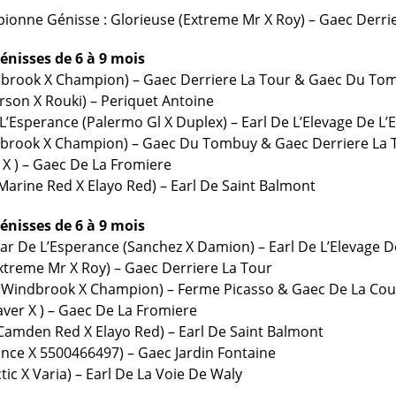
onne Génisse : Glorieuse (Extreme Mr X Roy) – Gaec Derri
Génisses de 6 à 9 mois
ndbrook X Champion) – Gaec Derriere La Tour & Gaec Du To
son X Rouki) – Periquet Antoine
L’Esperance (Palermo Gl X Duplex) – Earl De L’Elevage De L
ndbrook X Champion) – Gaec Du Tombuy & Gaec Derriere La 
e X ) – Gaec De La Fromiere
Marine Red X Elayo Red) – Earl De Saint Balmont
Génisses de 6 à 9 mois
tar De L’Esperance (Sanchez X Damion) – Earl De L’Elevage 
Extreme Mr X Roy) – Gaec Derriere La Tour
 (Windbrook X Champion) – Ferme Picasso & Gaec De La Co
aver X ) – Gaec De La Fromiere
(Camden Red X Elayo Red) – Earl De Saint Balmont
nce X 5500466497) – Gaec Jardin Fontaine
ctic X Varia) – Earl De La Voie De Waly