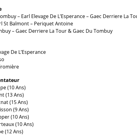
e
ombuy – Earl Elevage De L’Esperance – Gaec Derriere La To
arl St Balmont – Periquet Antoine
ombuy – Gaec Derriere La Tour & Gaec Du Tombuy
levage De L’Esperance
so
Fromière
entateur
pe (10 Ans)
nt (13 Ans)
cnat (15 Ans)
isson (9 Ans)
pper (10 Ans)
rteaux (10 Ans)
pe (12 Ans)