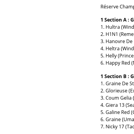
Réserve Champi
1 Section A : 
1. Hultra (Wi
2. H1N1 (Remer
3. Hanovre De 
4. Heltra (Wi
5. Helly (Princ
6. Happy Red (
1 Section B : 
1. Graine De S
2. Glorieuse (
3. Coum Gelia
4. Giera 13 (Se
5. Galine Red 
6. Graine (Uma
7. Nicky 17 (Ta