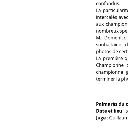
confondus.
La particulari
intercalés ave
aux championna
nombreux spec
M. Domenico R
souhaitaient 
photos de cert
La première q
Championne de
championne g
terminer la ph
Palmarès du c
Date et lieu
: 
Juge
: Guillaum