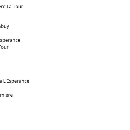
ere La Tour
mbuy
’Esperance
Tour
De L’Esperance
umiere