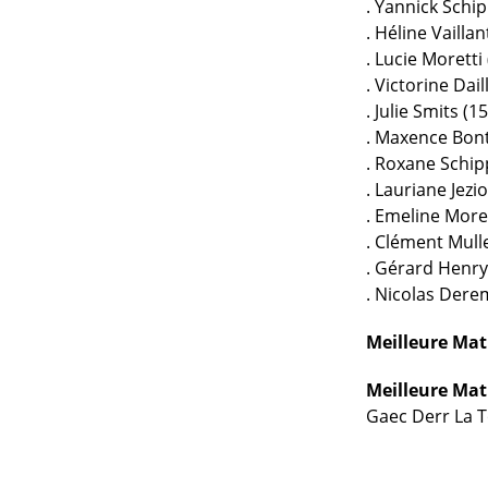
. Yannick Schip
. Héline Vaillan
. Lucie Moretti
. Victorine Dail
. Julie Smits (1
. Maxence Bont
. Roxane Schip
. Lauriane Jezi
. Emeline Moret
. Clément Mull
. Gérard Henry
. Nicolas Dere
Meilleure Mat
Meilleure Mat
Gaec Derr La T