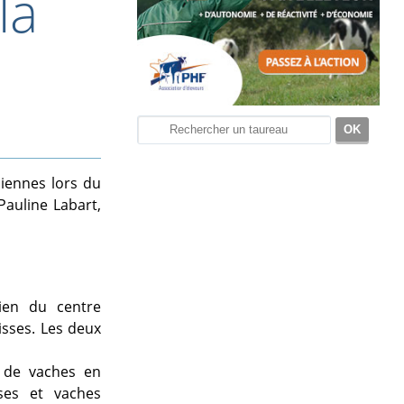
la
iennes lors du
auline Labart,
ien du centre
isses. Les deux
s de vaches en
ses et vaches