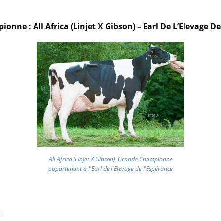
nne : All Africa (Linjet X Gibson) – Earl De L’Elevage D
All Africa (Linjet X Gibson), Grande Championne
appartenant à l'Earl de l'Elevage de l'Espérance
: