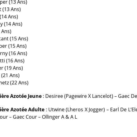
per (13 Ans)
t (13 Ans)
 (14 Ans)
ly (14 Ans)
5 Ans)
ant (15 Ans)
per (15 Ans)
orny (16 Ans)
ti (16 Ans)
er (19 Ans)
 (21 Ans)
metz (22 Ans)
ière Azotée Jeune
: Desiree (Pagewire X Lancelot) – Gaec D
ière Azotée Adulte
: Utwine (Lheros X Jogger) – Earl De L’El
our – Gaec Cour – Ollinger A & A L