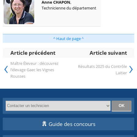
Anne CHAPON
,
Technicienne du département
^ Haut de page ^
Article précédent
Article suivant
‹
›
Maître Éleveur : découvrez
Résultats 2025 du Contrôle
l’élevage Gaec les Vignes
Laitier
Rousses
Guide des concours