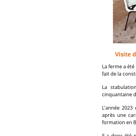
Visite 
La ferme a été 
fait de la cons
La stabulatio
cinquantaine d
L’année 2023 e
après une carr
formation en B
Il a donc été 