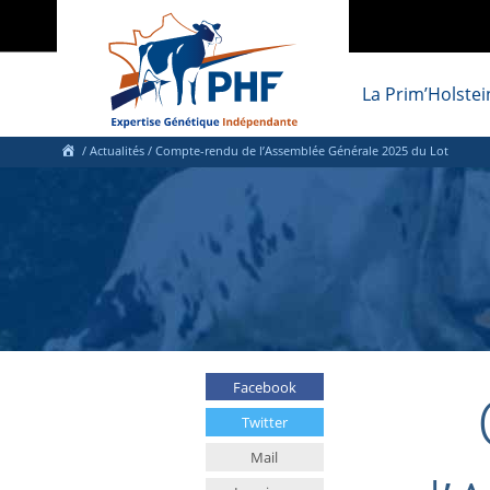
La Prim’Holstei
/
Actualités
/
Compte-rendu de l’Assemblée Générale 2025 du Lot
Facebook
Twitter
Mail