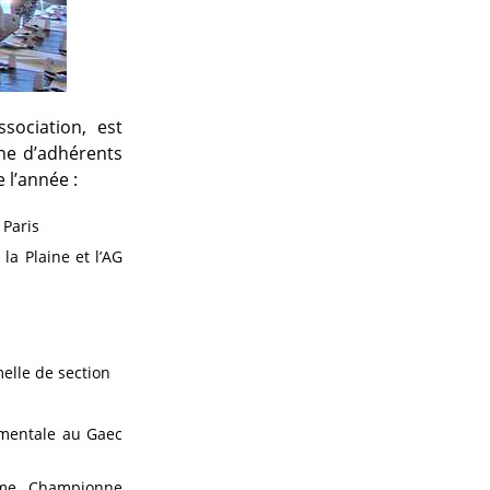
ssociation, est
ine d’adhérents
 l’année :
 Paris
a Plaine et l’AG
elle de section
mentale au Gaec
ême Championne