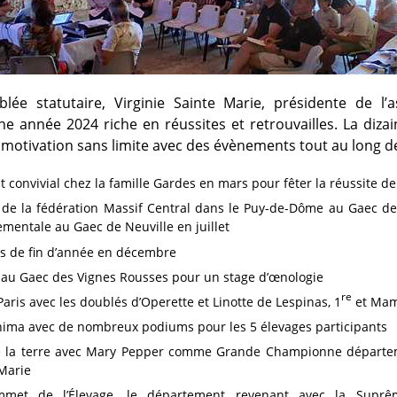
lée statutaire, Virginie Sainte Marie, présidente de l’a
e année 2024 riche en réussites et retrouvailles. La diza
otivation sans limite avec des évènements tout au long de
convivial chez la famille Gardes en mars pour fêter la réussite de
de la fédération Massif Central dans le Puy-de-Dôme au Gaec de l
mentale au Gaec de Neuville en juillet
as de fin d’année en décembre
 au Gaec des Vignes Rousses pour un stage d’œnologie
re
Paris avec les doublés d’Operette et Linotte de Lespinas, 1
et Mam
nima avec de nombreux podiums pour les 5 élevages participants
e la terre avec Mary Pepper comme Grande Championne départe
 Marie
met de l’Élevage, le département revenant avec la Supr