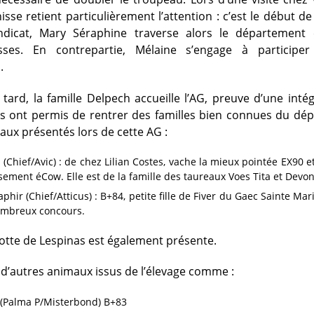
sse retient particulièrement l’attention : c’est le début de 
ndicat, Mary Séraphine traverse alors le département
isses. En contrepartie, Mélaine s’engage à participe
.
tard, la famille Delpech accueille l’AG, preuve d’une intég
ts ont permis de rentrer des familles bien connues du dé
ux présentés lors de cette AG :
(Chief/Avic) : de chez Lilian Costes, vache la mieux pointée EX90 e
sement éCow. Elle est de la famille des taureaux Voes Tita et Devon
phir (Chief/Atticus) : B+84, petite fille de Fiver du Gaec Sainte Mar
ombreux concours.
inotte de Lespinas est également présente.
r d’autres animaux issus de l’élevage comme :
 (Palma P/Misterbond) B+83