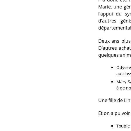
Marie, une géni
l’appui du sy
d’autres gén
départemental
Deux ans plus 
D’autres acha
quelques anima
Odysée 
au clas
Mary Sa
à de n
Une fille de L
Et on a pu voi
Toupie