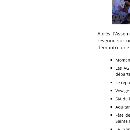
Après l’Assemb
revenue sur un
démontre une m
Moment 
Les AG 
départe
Le rep
Voyage
SIA de 
Aquita
Fête d
Sainte
Le Som