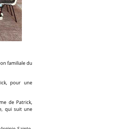
ion familiale du
rick, pour une
me de Patrick,
e, qui suit une
irginie Sainte-