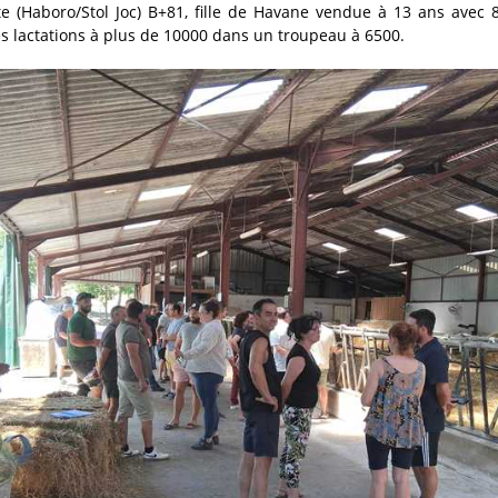
e (Haboro/Stol Joc) B+81, fille de Havane vendue à 13 ans avec 
s lactations à plus de 10000 dans un troupeau à 6500.