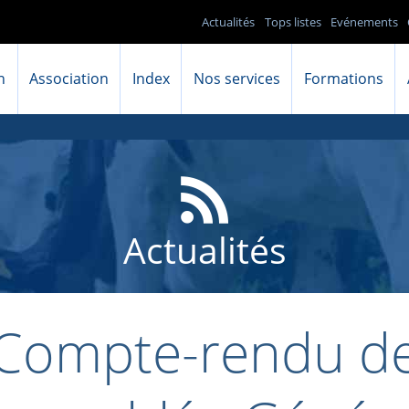
Actualités
Tops listes
Evénements
n
Association
Index
Nos services
Formations
Actualités
Compte-rendu d