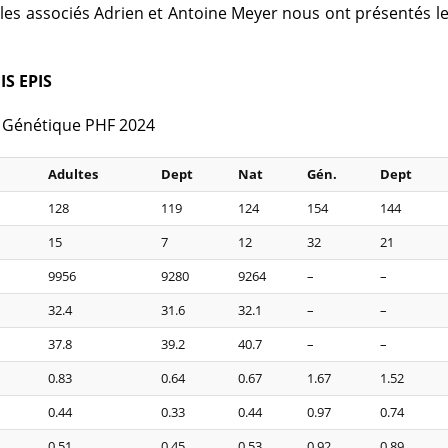
, les associés Adrien et Antoine Meyer nous ont présentés le
IS EPIS
n Génétique PHF 2024
Adultes
Dept
Nat
Gén.
Dept
128
119
124
154
144
15
7
12
32
21
9956
9280
9264
–
–
32.4
31.6
32.1
–
–
37.8
39.2
40.7
–
–
0.83
0.64
0.67
1.67
1.52
0.44
0.33
0.44
0.97
0.74
0.51
0.45
0.53
0.92
0.89