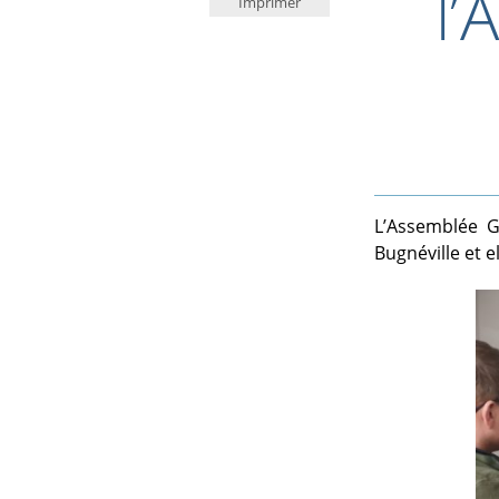
l’
Imprimer
L’Assemblée G
Bugnéville et e