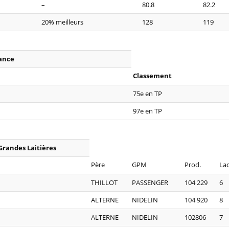
–
80.8
82.2
20% meilleurs
128
119
rance
Classement
75e en TP
97e en TP
Grandes Laitières
Père
GPM
Prod.
Lac
THILLOT
PASSENGER
104 229
6
ALTERNE
NIDELIN
104 920
8
ALTERNE
NIDELIN
102806
7