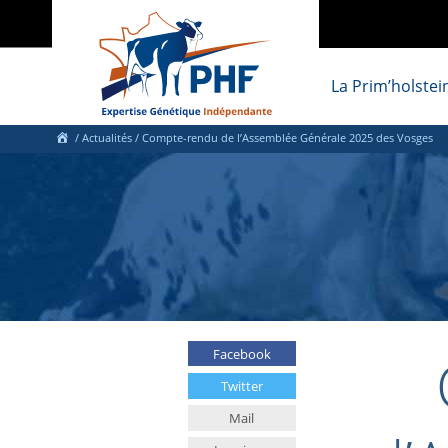
La Prim’holstei
/
Actualités
/
Compte-rendu de l’Assemblée Générale 2025 des Vosges
Facebook
Twitter
Mail