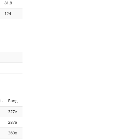
81.8
124
t.
Rang
327e
287e
360e