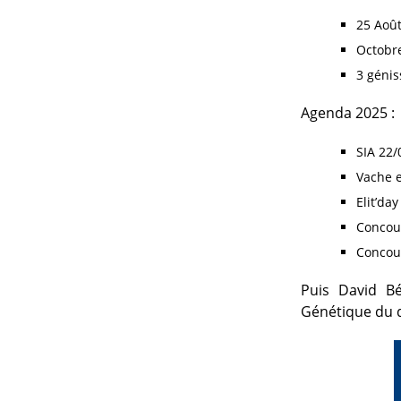
25 Aoû
Octobr
3 génis
Agenda 2025 :
SIA 22/
Vache 
Elit’da
Concou
Concou
Puis David Bé
Génétique du 