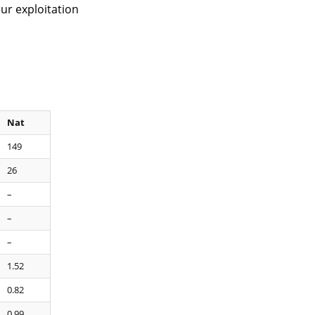
ur exploitation
Nat
149
26
–
–
–
1.52
0.82
0.99