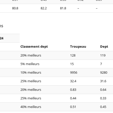
80.8
82.2
81.8
–
–
ns
24
Classement dept
Troupeau
Dept
20% meilleurs
128
119
5% meilleurs
15
7
10% meilleurs
9956
9280
25% meilleurs
32.4
31.6
20% meilleurs
0.83
0.64
25% meilleurs
0.44
0.33
40% meilleurs
0.51
0.45