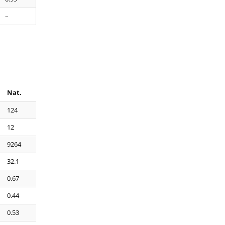
–
Nat
.
124
12
9264
32.1
0.67
0.44
0.53