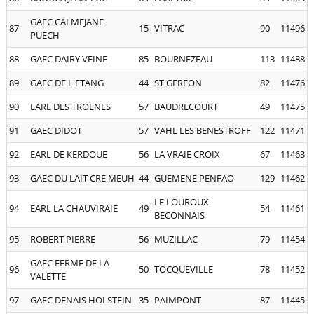
GAEC CALMEJANE
87
15
VITRAC
90
11496
PUECH
88
GAEC DAIRY VEINE
85
BOURNEZEAU
113
11488
89
GAEC DE L'ETANG
44
ST GEREON
82
11476
90
EARL DES TROENES
57
BAUDRECOURT
49
11475
91
GAEC DIDOT
57
VAHL LES BENESTROFF
122
11471
92
EARL DE KERDOUE
56
LA VRAIE CROIX
67
11463
93
GAEC DU LAIT CRE'MEUH
44
GUEMENE PENFAO
129
11462
LE LOUROUX
94
EARL LA CHAUVIRAIE
49
54
11461
BECONNAIS
95
ROBERT PIERRE
56
MUZILLAC
79
11454
GAEC FERME DE LA
96
50
TOCQUEVILLE
78
11452
VALETTE
97
GAEC DENAIS HOLSTEIN
35
PAIMPONT
87
11445