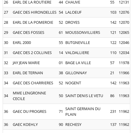
26
EARL DE LA ROUTIERE
44
CHAUVE
55
12131
27
GAEC DES HIRONDELLES
54
LALOEUF
103
12076
28
EARL DE LA POMEROIE
52
DROYES
142
12070
29
GAEC DES FOSSES
61
MOUSSONVILLIERS
121
12065
30
EARL 2000
55
BUTGNEVILLE
122
12046
31
GAEC DES 2 COLLINES
14
VALDALLIERE
110
12034
32
JAY JEAN MARIE
01
BAGE LA VILLE
57
11978
33
EARL DE TERNAN
38
GILLONNAY
21
11966
34
GAEC DES CHARRIERES
52
NOGENT
142
11963
MME LENGRONNE
34
50
SAINT DENIS LE VETU
86
11963
CECILE
SAINT GERMAIN DU
36
GAEC DU PROGRES
71
231
11962
PLAIN
36
GAEC KOEHLY
90
RECHESY
137
11962