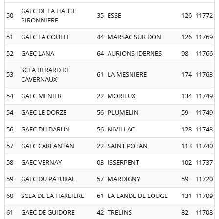
GAEC DE LA HAUTE
50
35
ESSE
126
11772
PIRONNIERE
51
GAEC LA COULEE
44
MARSAC SUR DON
126
11769
52
GAEC LANA
64
AURIONS IDERNES
98
11766
SCEA BERARD DE
53
61
LA MESNIERE
174
11763
CAVERNAUX
54
GAEC MENIER
22
MORIEUX
134
11749
54
GAEC LE DORZE
56
PLUMELIN
59
11749
56
GAEC DU DARUN
56
NIVILLAC
128
11748
57
GAEC CARFANTAN
22
SAINT POTAN
113
11740
58
GAEC VERNAY
03
ISSERPENT
102
11737
59
GAEC DU PATURAL
57
MARDIGNY
59
11720
60
SCEA DE LA HARLIERE
61
LA LANDE DE LOUGE
131
11709
61
GAEC DE GUIDORE
42
TRELINS
82
11708