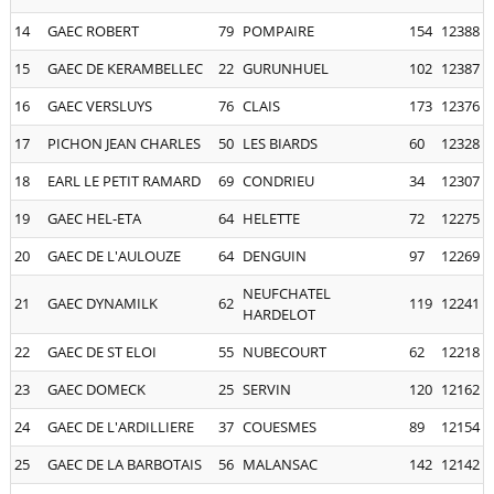
14
GAEC ROBERT
79
POMPAIRE
154
12388
15
GAEC DE KERAMBELLEC
22
GURUNHUEL
102
12387
16
GAEC VERSLUYS
76
CLAIS
173
12376
17
PICHON JEAN CHARLES
50
LES BIARDS
60
12328
18
EARL LE PETIT RAMARD
69
CONDRIEU
34
12307
19
GAEC HEL-ETA
64
HELETTE
72
12275
20
GAEC DE L'AULOUZE
64
DENGUIN
97
12269
NEUFCHATEL
21
GAEC DYNAMILK
62
119
12241
HARDELOT
22
GAEC DE ST ELOI
55
NUBECOURT
62
12218
23
GAEC DOMECK
25
SERVIN
120
12162
24
GAEC DE L'ARDILLIERE
37
COUESMES
89
12154
25
GAEC DE LA BARBOTAIS
56
MALANSAC
142
12142