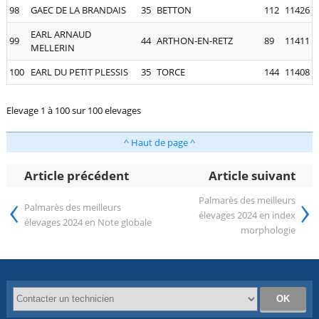
98
GAEC DE LA BRANDAIS
35
BETTON
112
11426
EARL ARNAUD
99
44
ARTHON-EN-RETZ
89
11411
MELLERIN
100
EARL DU PETIT PLESSIS
35
TORCE
144
11408
Elevage 1 à 100 sur 100 elevages
^ Haut de page ^
Article précédent
Article suivant
‹
›
Palmarès des meilleurs
Palmarès des meilleurs
élevages 2024 en index
élevages 2024 en Note globale
morphologie