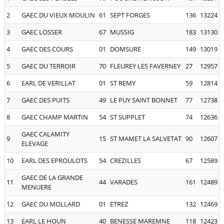
2
GAEC DU VIEUX MOULIN
61
SEPT FORGES
136
13224
3
GAEC LOSSER
67
MUSSIG
183
13130
4
GAEC DES COURS
01
DOMSURE
149
13019
5
GAEC DU TERROIR
70
FLEUREY LES FAVERNEY
27
12957
6
EARL DE VERILLAT
01
ST REMY
59
12814
7
GAEC DES PUITS
49
LE PUY SAINT BONNET
77
12738
8
GAEC CHAMP MARTIN
54
ST SUPPLET
74
12636
GAEC CALAMITY
9
15
ST MAMET LA SALVETAT
90
12607
ELEVAGE
10
EARL DES EPROULOTS
54
CREZILLES
67
12589
GAEC DE LA GRANDE
11
44
VARADES
161
12489
MENUERE
12
GAEC DU MOLLARD
01
ETREZ
132
12469
13
EARL LE HOUN
40
BENESSE MAREMNE
118
12423