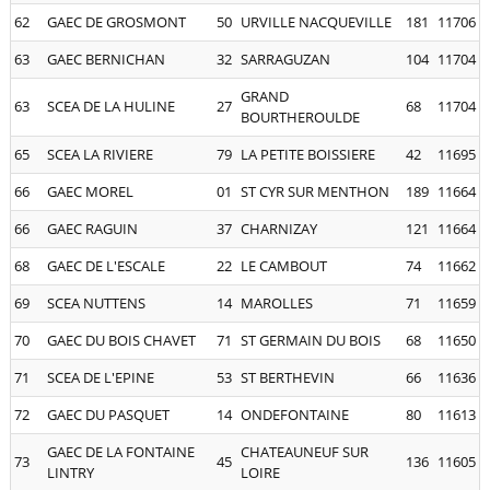
62
GAEC DE GROSMONT
50
URVILLE NACQUEVILLE
181
11706
63
GAEC BERNICHAN
32
SARRAGUZAN
104
11704
GRAND
63
SCEA DE LA HULINE
27
68
11704
BOURTHEROULDE
65
SCEA LA RIVIERE
79
LA PETITE BOISSIERE
42
11695
66
GAEC MOREL
01
ST CYR SUR MENTHON
189
11664
66
GAEC RAGUIN
37
CHARNIZAY
121
11664
68
GAEC DE L'ESCALE
22
LE CAMBOUT
74
11662
69
SCEA NUTTENS
14
MAROLLES
71
11659
70
GAEC DU BOIS CHAVET
71
ST GERMAIN DU BOIS
68
11650
71
SCEA DE L'EPINE
53
ST BERTHEVIN
66
11636
72
GAEC DU PASQUET
14
ONDEFONTAINE
80
11613
GAEC DE LA FONTAINE
CHATEAUNEUF SUR
73
45
136
11605
LINTRY
LOIRE