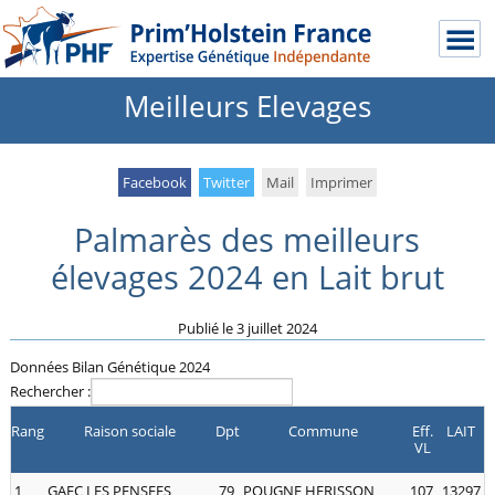
Meilleurs Elevages
Facebook
Twitter
Mail
Imprimer
Palmarès des meilleurs
élevages 2024 en Lait brut
Publié le
3 juillet 2024
Données Bilan Génétique 2024
Rechercher :
Rang
Raison sociale
Dpt
Commune
Eff.
LAIT
VL
1
GAEC LES PENSEES
79
POUGNE HERISSON
107
13297