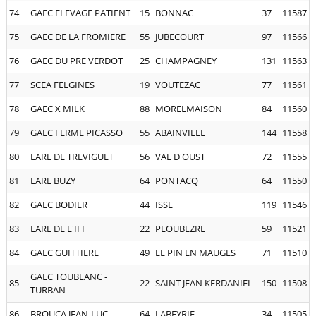
74
GAEC ELEVAGE PATIENT
15
BONNAC
37
11587
75
GAEC DE LA FROMIERE
55
JUBECOURT
97
11566
76
GAEC DU PRE VERDOT
25
CHAMPAGNEY
131
11563
77
SCEA FELGINES
19
VOUTEZAC
77
11561
78
GAEC X MILK
88
MORELMAISON
84
11560
79
GAEC FERME PICASSO
55
ABAINVILLE
144
11558
80
EARL DE TREVIGUET
56
VAL D'OUST
72
11555
81
EARL BUZY
64
PONTACQ
64
11550
82
GAEC BODIER
44
ISSE
119
11546
83
EARL DE L'IFF
22
PLOUBEZRE
59
11521
84
GAEC GUITTIERE
49
LE PIN EN MAUGES
71
11510
GAEC TOUBLANC -
85
22
SAINT JEAN KERDANIEL
150
11508
TURBAN
86
BROUCA JEAN-LUC
64
LABEYRIE
34
11505