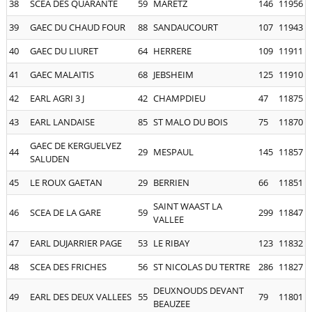
38
SCEA DES QUARANTE
59
MARETZ
146
11956
39
GAEC DU CHAUD FOUR
88
SANDAUCOURT
107
11943
40
GAEC DU LIURET
64
HERRERE
109
11911
41
GAEC MALAITIS
68
JEBSHEIM
125
11910
42
EARL AGRI 3 J
42
CHAMPDIEU
47
11875
43
EARL LANDAISE
85
ST MALO DU BOIS
75
11870
GAEC DE KERGUELVEZ
44
29
MESPAUL
145
11857
SALUDEN
45
LE ROUX GAETAN
29
BERRIEN
66
11851
SAINT WAAST LA
46
SCEA DE LA GARE
59
299
11847
VALLEE
47
EARL DUJARRIER PAGE
53
LE RIBAY
123
11832
48
SCEA DES FRICHES
56
ST NICOLAS DU TERTRE
286
11827
DEUXNOUDS DEVANT
49
EARL DES DEUX VALLEES
55
79
11801
BEAUZEE