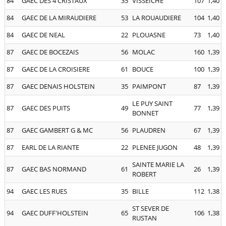
84
GAEC DES 4 CRISTAUX
35
VISSEICHE
107
1,40
84
GAEC DE LA MIRAUDIERE
53
LA ROUAUDIERE
104
1,40
84
GAEC DE NEAL
22
PLOUASNE
73
1,40
87
GAEC DE BOCEZAIS
56
MOLAC
160
1,39
87
GAEC DE LA CROISIERE
61
BOUCE
100
1,39
87
GAEC DENAIS HOLSTEIN
35
PAIMPONT
87
1,39
LE PUY SAINT
87
GAEC DES PUITS
49
77
1,39
BONNET
87
GAEC GAMBERT G & MC
56
PLAUDREN
67
1,39
87
EARL DE LA RIANTE
22
PLENEE JUGON
48
1,39
SAINTE MARIE LA
87
GAEC BAS NORMAND
61
26
1,39
ROBERT
94
GAEC LES RUES
35
BILLE
112
1,38
ST SEVER DE
94
GAEC DUFF'HOLSTEIN
65
106
1,38
RUSTAN