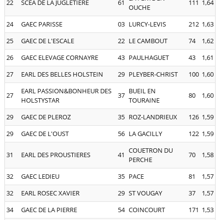
22
SCEA DE LA JUGLETIERE
61
111
1,64
OUCHE
24
GAEC PARISSE
03
LURCY-LEVIS
212
1,63
25
GAEC DE L'ESCALE
22
LE CAMBOUT
74
1,62
26
GAEC ELEVAGE CORNAYRE
43
PAULHAGUET
43
1,61
27
EARL DES BELLES HOLSTEIN
29
PLEYBER-CHRIST
100
1,60
EARL PASSION&BONHEUR DES
BUEIL EN
27
37
80
1,60
HOLSTYSTAR
TOURAINE
29
GAEC DE PLEROZ
35
ROZ-LANDRIEUX
126
1,59
29
GAEC DE L'OUST
56
LA GACILLY
122
1,59
COUETRON DU
31
EARL DES PROUSTIERES
41
70
1,58
PERCHE
32
GAEC LEDIEU
35
PACE
81
1,57
32
EARL ROSEC XAVIER
29
ST VOUGAY
37
1,57
34
GAEC DE LA PIERRE
54
COINCOURT
171
1,53