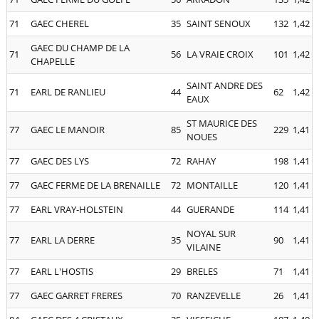
71
GAEC CHEREL
35
SAINT SENOUX
132
1,42
GAEC DU CHAMP DE LA
71
56
LA VRAIE CROIX
101
1,42
CHAPELLE
SAINT ANDRE DES
71
EARL DE RANLIEU
44
62
1,42
EAUX
ST MAURICE DES
77
GAEC LE MANOIR
85
229
1,41
NOUES
77
GAEC DES LYS
72
RAHAY
198
1,41
77
GAEC FERME DE LA BRENAILLE
72
MONTAILLE
120
1,41
77
EARL VRAY-HOLSTEIN
44
GUERANDE
114
1,41
NOYAL SUR
77
EARL LA DERRE
35
90
1,41
VILAINE
77
EARL L'HOSTIS
29
BRELES
71
1,41
77
GAEC GARRET FRERES
70
RANZEVELLE
26
1,41