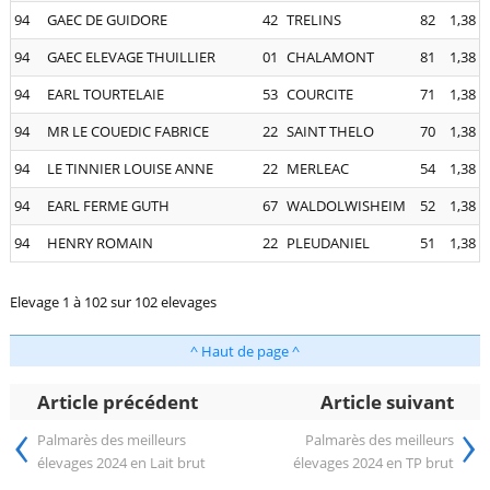
94
GAEC DE GUIDORE
42
TRELINS
82
1,38
94
GAEC ELEVAGE THUILLIER
01
CHALAMONT
81
1,38
94
EARL TOURTELAIE
53
COURCITE
71
1,38
94
MR LE COUEDIC FABRICE
22
SAINT THELO
70
1,38
94
LE TINNIER LOUISE ANNE
22
MERLEAC
54
1,38
94
EARL FERME GUTH
67
WALDOLWISHEIM
52
1,38
94
HENRY ROMAIN
22
PLEUDANIEL
51
1,38
Elevage 1 à 102 sur 102 elevages
^ Haut de page ^
Article précédent
Article suivant
‹
›
Palmarès des meilleurs
Palmarès des meilleurs
élevages 2024 en Lait brut
élevages 2024 en TP brut