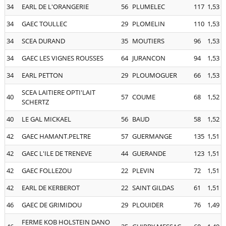
34
EARL DE L'ORANGERIE
56
PLUMELEC
117
1,53
34
GAEC TOULLEC
29
PLOMELIN
110
1,53
34
SCEA DURAND
35
MOUTIERS
96
1,53
34
GAEC LES VIGNES ROUSSES
64
JURANCON
94
1,53
34
EARL PETTON
29
PLOUMOGUER
66
1,53
SCEA LAITIERE OPTI'LAIT
40
57
COUME
68
1,52
SCHERTZ
40
LE GAL MICKAEL
56
BAUD
58
1,52
42
GAEC HAMANT.PELTRE
57
GUERMANGE
135
1,51
42
GAEC L'ILE DE TRENEVE
44
GUERANDE
123
1,51
42
GAEC FOLLEZOU
22
PLEVIN
72
1,51
42
EARL DE KERBEROT
22
SAINT GILDAS
61
1,51
46
GAEC DE GRIMIDOU
29
PLOUIDER
76
1,49
FERME KOB HOLSTEIN DANO