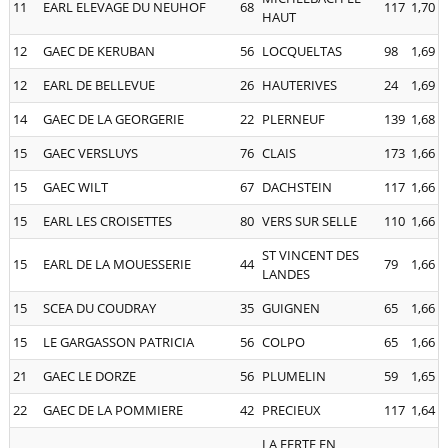
11
EARL ELEVAGE DU NEUHOF
68
117
1,70
HAUT
12
GAEC DE KERUBAN
56
LOCQUELTAS
98
1,69
12
EARL DE BELLEVUE
26
HAUTERIVES
24
1,69
14
GAEC DE LA GEORGERIE
22
PLERNEUF
139
1,68
15
GAEC VERSLUYS
76
CLAIS
173
1,66
15
GAEC WILT
67
DACHSTEIN
117
1,66
15
EARL LES CROISETTES
80
VERS SUR SELLE
110
1,66
ST VINCENT DES
15
EARL DE LA MOUESSERIE
44
79
1,66
LANDES
15
SCEA DU COUDRAY
35
GUIGNEN
65
1,66
15
LE GARGASSON PATRICIA
56
COLPO
65
1,66
21
GAEC LE DORZE
56
PLUMELIN
59
1,65
22
GAEC DE LA POMMIERE
42
PRECIEUX
117
1,64
LA FERTE EN