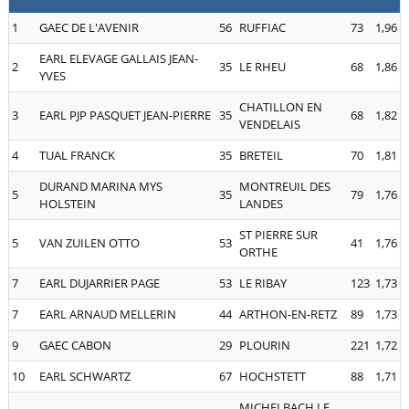
1
GAEC DE L'AVENIR
56
RUFFIAC
73
1,96
EARL ELEVAGE GALLAIS JEAN-
2
35
LE RHEU
68
1,86
YVES
CHATILLON EN
3
EARL PJP PASQUET JEAN-PIERRE
35
68
1,82
VENDELAIS
4
TUAL FRANCK
35
BRETEIL
70
1,81
DURAND MARINA MYS
MONTREUIL DES
5
35
79
1,76
HOLSTEIN
LANDES
ST PIERRE SUR
5
VAN ZUILEN OTTO
53
41
1,76
ORTHE
7
EARL DUJARRIER PAGE
53
LE RIBAY
123
1,73
7
EARL ARNAUD MELLERIN
44
ARTHON-EN-RETZ
89
1,73
9
GAEC CABON
29
PLOURIN
221
1,72
10
EARL SCHWARTZ
67
HOCHSTETT
88
1,71
MICHELBACH LE