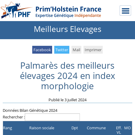
Meilleurs Elevages
Facebook
Twitter
Mail
Imprimer
Palmarès des meilleurs
élevages 2024 en index
morphologie
Publié le
3 juillet 2024
Données Bilan Génétique 2024
Rechercher :
Rang
Raison sociale
Dpt
Commune
Eff.
MO
VL