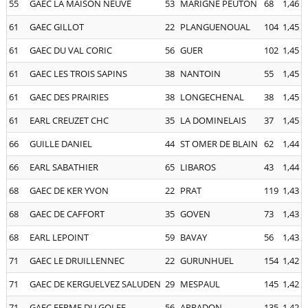
55
GAEC LA MAISON NEUVE
53
MARIGNE PEUTON
68
1,46
61
GAEC GILLOT
22
PLANGUENOUAL
104
1,45
61
GAEC DU VAL CORIC
56
GUER
102
1,45
61
GAEC LES TROIS SAPINS
38
NANTOIN
55
1,45
61
GAEC DES PRAIRIES
38
LONGECHENAL
38
1,45
61
EARL CREUZET CHC
35
LA DOMINELAIS
37
1,45
66
GUILLE DANIEL
44
ST OMER DE BLAIN
62
1,44
66
EARL SABATHIER
65
LIBAROS
43
1,44
68
GAEC DE KER YVON
22
PRAT
119
1,43
68
GAEC DE CAFFORT
35
GOVEN
73
1,43
68
EARL LEPOINT
59
BAVAY
56
1,43
71
GAEC LE DRUILLENNEC
22
GURUNHUEL
154
1,42
71
GAEC DE KERGUELVEZ SALUDEN
29
MESPAUL
145
1,42
71
GAEC FERME DU GOLFE
56
ARRADON
135
1,42