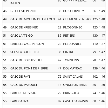
46
35
GUIPRY MESSAC
60
1,49
JULIEN
46
GILLET STEPHANE
35
BOISGERVILLY
56
1,49
49
GAEC DU MOULIN DE TREFOUX
44
GUEMENE PENFAO
125
1,48
49
GAEC DE KREIS KER
29
PLOGONNEC
125
1,48
51
GAEC LAIT'S GO
35
RETIERS
130
1,47
51
EARL ELEVAGE PERSON
22
PLEUDANIEL
110
1,47
51
SCEA LA BOFFETIERE
35
CINTRE
79
1,47
51
GAEC DE BORDEVIEILLE
47
TONNEINS
78
1,47
55
GAEC DU PONT DE PIERRE
47
DOLMAYRAC
139
1,46
55
GAEC DE FAYE
72
SAINT CALAIS
102
1,46
55
GAEC DU PASQUET
14
ONDEFONTAINE
80
1,46
55
EARL DE KERVISIO
22
BRINGOLO
74
1,46
55
EARL GANZA
82
CASTELSARRASIN
68
1,46