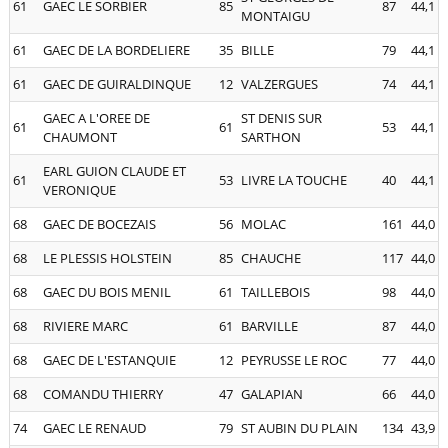
61
GAEC LE SORBIER
85
87
44,1
MONTAIGU
61
GAEC DE LA BORDELIERE
35
BILLE
79
44,1
61
GAEC DE GUIRALDINQUE
12
VALZERGUES
74
44,1
GAEC A L'OREE DE
ST DENIS SUR
61
61
53
44,1
CHAUMONT
SARTHON
EARL GUION CLAUDE ET
61
53
LIVRE LA TOUCHE
40
44,1
VERONIQUE
68
GAEC DE BOCEZAIS
56
MOLAC
161
44,0
68
LE PLESSIS HOLSTEIN
85
CHAUCHE
117
44,0
68
GAEC DU BOIS MENIL
61
TAILLEBOIS
98
44,0
68
RIVIERE MARC
61
BARVILLE
87
44,0
68
GAEC DE L'ESTANQUIE
12
PEYRUSSE LE ROC
77
44,0
68
COMANDU THIERRY
47
GALAPIAN
66
44,0
74
GAEC LE RENAUD
79
ST AUBIN DU PLAIN
134
43,9