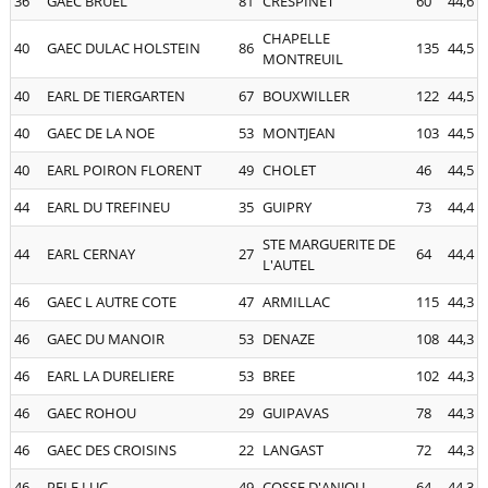
36
GAEC BRUEL
81
CRESPINET
60
44,6
CHAPELLE
40
GAEC DULAC HOLSTEIN
86
135
44,5
MONTREUIL
40
EARL DE TIERGARTEN
67
BOUXWILLER
122
44,5
40
GAEC DE LA NOE
53
MONTJEAN
103
44,5
40
EARL POIRON FLORENT
49
CHOLET
46
44,5
44
EARL DU TREFINEU
35
GUIPRY
73
44,4
STE MARGUERITE DE
44
EARL CERNAY
27
64
44,4
L'AUTEL
46
GAEC L AUTRE COTE
47
ARMILLAC
115
44,3
46
GAEC DU MANOIR
53
DENAZE
108
44,3
46
EARL LA DURELIERE
53
BREE
102
44,3
46
GAEC ROHOU
29
GUIPAVAS
78
44,3
46
GAEC DES CROISINS
22
LANGAST
72
44,3
46
PELE LUC
49
COSSE D'ANJOU
64
44,3