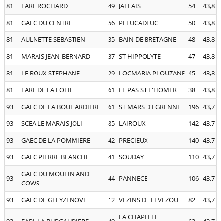
81
EARL ROCHARD
49
JALLAIS
54
43,8
81
GAEC DU CENTRE
56
PLEUCADEUC
50
43,8
81
AULNETTE SEBASTIEN
35
BAIN DE BRETAGNE
48
43,8
81
MARAIS JEAN-BERNARD
37
ST HIPPOLYTE
47
43,8
81
LE ROUX STEPHANE
29
LOCMARIA PLOUZANE
45
43,8
81
EARL DE LA FOLIE
61
LE PAS ST L'HOMER
38
43,8
93
GAEC DE LA BOUHARDIERE
61
ST MARS D'EGRENNE
196
43,7
93
SCEA LE MARAIS JOLI
85
LAIROUX
142
43,7
93
GAEC DE LA POMMIERE
42
PRECIEUX
140
43,7
93
GAEC PIERRE BLANCHE
41
SOUDAY
110
43,7
GAEC DU MOULIN AND
93
44
PANNECE
106
43,7
COWS
93
GAEC DE GLEYZENOVE
12
VEZINS DE LEVEZOU
82
43,7
LA CHAPELLE
93
EARL LA BURGAUDIERE
49
62
43,7