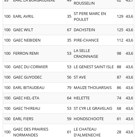
ROUSSELIN
ST PERE MARC EN
100
EARL AVRIL
35
129
43,6
POULET
100
GAEC WILT
67
DACHSTEIN
125
43,6
100
GAEC NEBIDEN
35
PIRE-CHANCE
112
43,6
LA SELLE
100
FERRON REMI
53
98
43,6
CRAONNAISE
100
GAEC DU CORMIER
53
LE GENEST SAINT ISLE
88
43,6
100
GAEC GUYODEC
56
ST AVE
87
43,6
100
EARL BITAUDEAU
79
MAUZE THOUARSAIS
86
43,6
100
GAEC HEL-ETA
64
HELETTE
74
43,6
100
GAEC THIREAU
53
ST CYR LE GRAVELAIS
68
43,6
100
EARL FIERS
59
HONDSCHOOTE
61
43,6
GAEC DES PRAIRIES
LE CHATEAU
100
61
28
43,6
NORMANDES
D'ALMENECHE