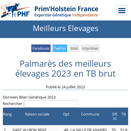
Meilleurs Elevages
Facebook
Twitter
Mail
Imprimer
Palmarès des meilleurs
élevages 2023 en TB brut
Publié le
24 juillet 2023
Données Bilan Génétique 2023
Rechercher :
Rang
Raison sociale
Dpt
Commune
Eff.
TB
VL
1
GAEC AU BON REVE
49
LA SALLE DE VIHIERS
55
51,8