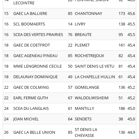
LECOINTRE
15
GAEC LA BALLIERE
85
CHANTONNAY
173
45,6
16
SCL BOOMAERTS
14
LIVRY
138
45,5
16
SCEA DES VERTES PRAIRIES
76
BREAUTE
95
45,5
18
GAEC DE COETFROT
22
PLEMET
161
45,4
18
GAEC AGENEAU PINEAU
85
ROCHETREJOUX
82
45,4
18
MME LENGRONNE CECILE
50
SAINT DENIS LE VETU
81
45,4
18
DELAUNAY DOMINIQUE
49
LA CHAPELLE HULLIN
61
45,4
22
GAEC DE COLMING
57
GOMELANGE
136
45,2
22
EARL FERME GUTH
67
WALDOLWISHEIM
51
45,2
24
SCEA DU LANGLAIS
61
MANTILLY
186
45,0
24
JOAN MICHEL
64
SENDETS
38
45,0
ST DENIS LA
26
GAEC LA BELLE UNION
85
136
44,9
CHEVASSE