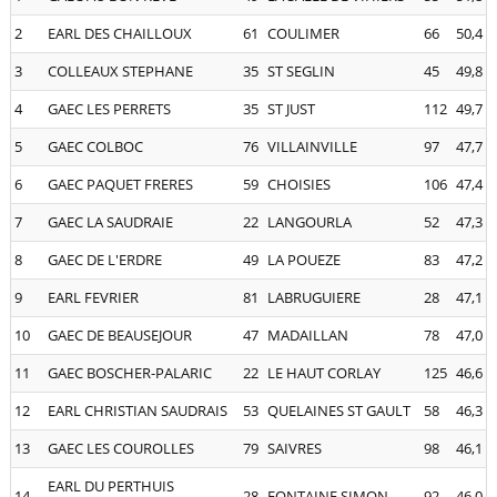
2
EARL DES CHAILLOUX
61
COULIMER
66
50,4
3
COLLEAUX STEPHANE
35
ST SEGLIN
45
49,8
4
GAEC LES PERRETS
35
ST JUST
112
49,7
5
GAEC COLBOC
76
VILLAINVILLE
97
47,7
6
GAEC PAQUET FRERES
59
CHOISIES
106
47,4
7
GAEC LA SAUDRAIE
22
LANGOURLA
52
47,3
8
GAEC DE L'ERDRE
49
LA POUEZE
83
47,2
9
EARL FEVRIER
81
LABRUGUIERE
28
47,1
10
GAEC DE BEAUSEJOUR
47
MADAILLAN
78
47,0
11
GAEC BOSCHER-PALARIC
22
LE HAUT CORLAY
125
46,6
12
EARL CHRISTIAN SAUDRAIS
53
QUELAINES ST GAULT
58
46,3
13
GAEC LES COUROLLES
79
SAIVRES
98
46,1
EARL DU PERTHUIS
14
28
FONTAINE SIMON
92
46,0