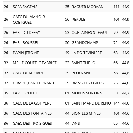
26
SCEA SAGEAIS
35
BAGUER MORVAN
111
44,9
GAEC DU MANOIR
26
56
PEAULE
101
44,9
COETGUEL
26
EARL DU DEFAY
53
QUELAINES ST GAULT
79
44,9
26
EARL ROUSSEL
56
GRANDCHAMP
72
44,9
26
PAPIN JEROME
49
LA POITEVINIERE
63
44,9
32
MR LE COUEDIC FABRICE
22
SAINT THELO
66
44,8
32
GAEC DE KERIVIN
29
PLOUZANE
58
44,8
32
GIRARD JEAN-BERNARD
25
BIANS-LES-USIERS
25
44,8
35
EARL GOULET
61
MONTS SUR ORNE
33
44,7
36
GAEC DE LA GOHYERE
61
SAINT MARD DE RENO
144
44,6
36
GAEC DES FONTAINES
44
SION LES MINES
101
44,6
36
GAEC DES TROIS GUES
44
JANS
95
44,6