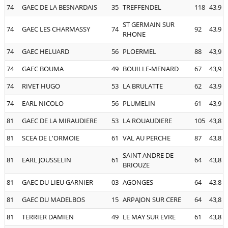
74
GAEC DE LA BESNARDAIS
35
TREFFENDEL
118
43,9
ST GERMAIN SUR
74
GAEC LES CHARMASSY
74
92
43,9
RHONE
74
GAEC HELUARD
56
PLOERMEL
88
43,9
74
GAEC BOUMA
49
BOUILLE-MENARD
67
43,9
74
RIVET HUGO
53
LA BRULATTE
62
43,9
74
EARL NICOLO
56
PLUMELIN
61
43,9
81
GAEC DE LA MIRAUDIERE
53
LA ROUAUDIERE
105
43,8
81
SCEA DE L'ORMOIE
61
VAL AU PERCHE
87
43,8
SAINT ANDRE DE
81
EARL JOUSSELIN
61
64
43,8
BRIOUZE
81
GAEC DU LIEU GARNIER
03
AGONGES
64
43,8
81
GAEC DU MADELBOS
15
ARPAJON SUR CERE
64
43,8
81
TERRIER DAMIEN
49
LE MAY SUR EVRE
61
43,8