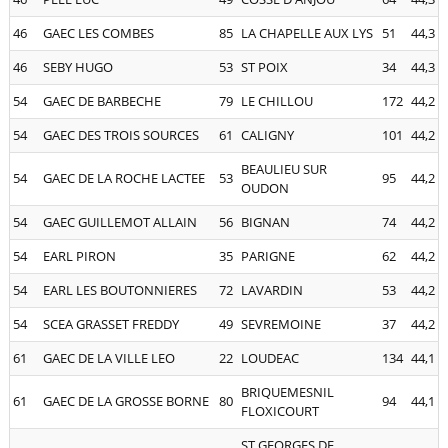
46
GAEC LES COMBES
85
LA CHAPELLE AUX LYS
51
44,3
46
SEBY HUGO
53
ST POIX
34
44,3
54
GAEC DE BARBECHE
79
LE CHILLOU
172
44,2
54
GAEC DES TROIS SOURCES
61
CALIGNY
101
44,2
BEAULIEU SUR
54
GAEC DE LA ROCHE LACTEE
53
95
44,2
OUDON
54
GAEC GUILLEMOT ALLAIN
56
BIGNAN
74
44,2
54
EARL PIRON
35
PARIGNE
62
44,2
54
EARL LES BOUTONNIERES
72
LAVARDIN
53
44,2
54
SCEA GRASSET FREDDY
49
SEVREMOINE
37
44,2
61
GAEC DE LA VILLE LEO
22
LOUDEAC
134
44,1
BRIQUEMESNIL
61
GAEC DE LA GROSSE BORNE
80
94
44,1
FLOXICOURT
ST GEORGES DE