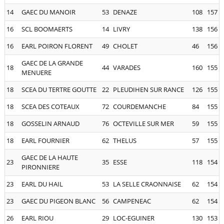
14
GAEC DU MANOIR
53
DENAZE
108
157
16
SCL BOOMAERTS
14
LIVRY
138
156
16
EARL POIRON FLORENT
49
CHOLET
46
156
GAEC DE LA GRANDE
18
44
VARADES
160
155
MENUERE
18
SCEA DU TERTRE GOUTTE
22
PLEUDIHEN SUR RANCE
126
155
18
SCEA DES COTEAUX
72
COURDEMANCHE
84
155
18
GOSSELIN ARNAUD
76
OCTEVILLE SUR MER
59
155
18
EARL FOURNIER
62
THELUS
57
155
GAEC DE LA HAUTE
23
35
ESSE
118
154
PIRONNIERE
23
EARL DU HAIL
53
LA SELLE CRAONNAISE
62
154
23
GAEC DU PIGEON BLANC
56
CAMPENEAC
62
154
26
EARL RIOU
29
LOC-EGUINER
130
153