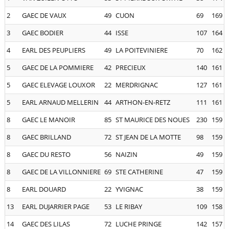
2
GAEC DE VAUX
49
CUON
69
169
3
GAEC BODIER
44
ISSE
107
164
4
EARL DES PEUPLIERS
49
LA POITEVINIERE
70
162
5
GAEC DE LA POMMIERE
42
PRECIEUX
140
161
5
GAEC ELEVAGE LOUXOR
22
MERDRIGNAC
127
161
5
EARL ARNAUD MELLERIN
44
ARTHON-EN-RETZ
111
161
8
GAEC LE MANOIR
85
ST MAURICE DES NOUES
230
159
8
GAEC BRILLAND
72
ST JEAN DE LA MOTTE
98
159
8
GAEC DU RESTO
56
NAIZIN
49
159
8
GAEC DE LA VILLONNIERE
69
STE CATHERINE
47
159
8
EARL DOUARD
22
YVIGNAC
38
159
13
EARL DUJARRIER PAGE
53
LE RIBAY
109
158
14
GAEC DES LILAS
72
LUCHE PRINGE
142
157