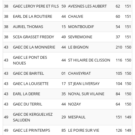
38
GAEC LEROY PERE ET FILS
59
AVESNES LES AUBERT
62
151
38
EARL DE LA ROUTIERE
44
CHAUVE
60
151
38
AURIEL THOMAS
15
MONTBOUDIF
54
151
38
SCEA GRASSET FREDDY
49
SEVREMOINE
37
151
43
GAEC DE LA MONNERIE
44
LE BIGNON
210
150
GAEC LE PONT DES
43
44
ST HILAIRE DE CLISSON
116
150
NOUES
43
GAEC DE BARITEL
01
CHAVEYRIAT
105
150
43
GAEC LA LOUISETTE
17
ST JEAN LIVERSAY
104
150
43
EARL LA DERRE
35
NOYAL SUR VILAINE
84
150
43
GAEC DU TERRIL
44
NOZAY
64
150
GAEC DE KERGUELVEZ
49
29
MESPAUL
151
149
SALUDEN
49
GAEC LE PRINTEMPS
85
LE POIRE SUR VIE
126
149