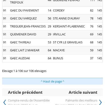
TREFOUX
91
GAEC DU PAVEMENT
14
CORDEY
82
145
91
GAEC DU VARQUEZ
56
STE ANNE D'AURAY
78
145
91
TREGUER JEAN-FRANCOIS
29
KERSAINT-PLABENNEC
76
145
91
QUEMENER DAVID
29
IRVILLAC
69
145
91
GAEC THIREAU
53
ST CYR LE GRAVELAIS
68
145
91
GAEC LAIT 2 MAKEAR
64
MACAYE
59
145
91
GAEC AUZOAK
64
BUNUS
37
145
Elevage 1 à 106 sur 106 elevages
^ Haut de page ^
Article précédent
Article suivant
‹
›
Compte-rendu de l’Assemblée
Palmarès des meilleurs