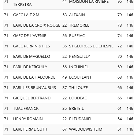
71
44
MOISDON LA RIVIERE
95
146
TERPSTRA
71
GAEC LAIT 2 M
53
ALEXAIN
79
146
71
EARL DE LA CROIX ROUGE
22
TREMOREL
78
146
71
GAEC DE L'AVENIR
56
RUFFIAC
74
146
71
GAEC PERRIN & FILS
35
ST GEORGES DE CHESNE
72
146
71
EARL DE MAGUELLO
22
PENGUILLY
70
146
71
EARL DE KERGUILY
56
INGUINIEL
69
146
71
EARL DE LA HALOURDE
49
ECOUFLANT
68
146
71
EARL LES BRUN'AUBUIS
37
THILOUZE
66
146
71
GICQUEL BERTRAND
22
LOUDEAC
65
146
71
TUAL FRANCK
35
BRETEIL
61
146
71
HENRY ROMAIN
22
PLEUDANIEL
54
146
71
EARL FERME GUTH
67
WALDOLWISHEIM
51
146