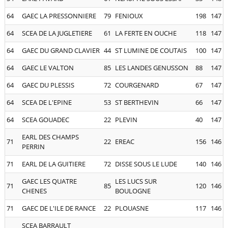
64
GAEC LA PRESSONNIERE
79
FENIOUX
198
147
64
SCEA DE LA JUGLETIERE
61
LA FERTE EN OUCHE
118
147
64
GAEC DU GRAND CLAVIER
44
ST LUMINE DE COUTAIS
100
147
64
GAEC LE VALTON
85
LES LANDES GENUSSON
88
147
64
GAEC DU PLESSIS
72
COURGENARD
67
147
64
SCEA DE L'EPINE
53
ST BERTHEVIN
66
147
64
SCEA GOUADEC
22
PLEVIN
40
147
EARL DES CHAMPS
71
22
EREAC
156
146
PERRIN
71
EARL DE LA GUITIERE
72
DISSE SOUS LE LUDE
140
146
GAEC LES QUATRE
LES LUCS SUR
71
85
120
146
CHENES
BOULOGNE
71
GAEC DE L'ILE DE RANCE
22
PLOUASNE
117
146
SCEA BARRAULT