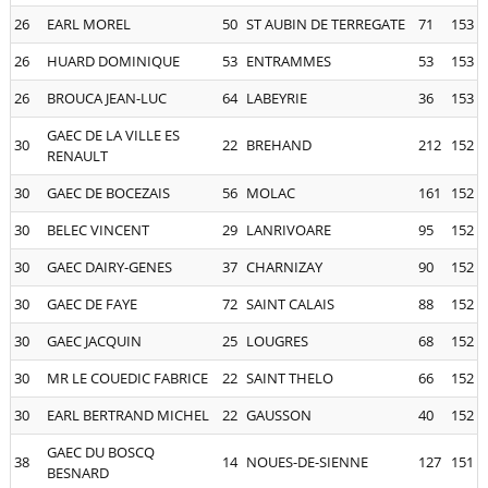
26
EARL MOREL
50
ST AUBIN DE TERREGATE
71
153
26
HUARD DOMINIQUE
53
ENTRAMMES
53
153
26
BROUCA JEAN-LUC
64
LABEYRIE
36
153
GAEC DE LA VILLE ES
30
22
BREHAND
212
152
RENAULT
30
GAEC DE BOCEZAIS
56
MOLAC
161
152
30
BELEC VINCENT
29
LANRIVOARE
95
152
30
GAEC DAIRY-GENES
37
CHARNIZAY
90
152
30
GAEC DE FAYE
72
SAINT CALAIS
88
152
30
GAEC JACQUIN
25
LOUGRES
68
152
30
MR LE COUEDIC FABRICE
22
SAINT THELO
66
152
30
EARL BERTRAND MICHEL
22
GAUSSON
40
152
GAEC DU BOSCQ
38
14
NOUES-DE-SIENNE
127
151
BESNARD