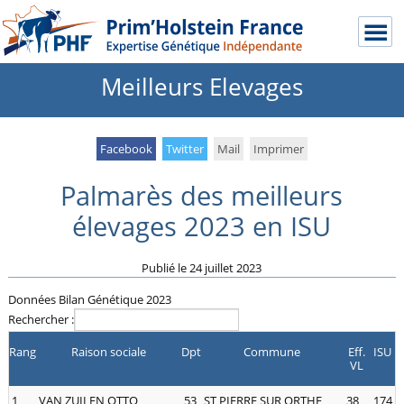
Meilleurs Elevages
Facebook
Twitter
Mail
Imprimer
Palmarès des meilleurs
élevages 2023 en ISU
Publié le
24 juillet 2023
Données Bilan Génétique 2023
Rechercher :
Rang
Raison sociale
Dpt
Commune
Eff.
ISU
VL
1
VAN ZUILEN OTTO
53
ST PIERRE SUR ORTHE
38
174