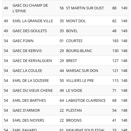
GAEC DU CHAMP DE
49
56
ST MARTIN SUR OUST
88
149
L'EPINE
49
EARL LA GRANDE VILLE
35
MONT DOL
82
149
49
GAEC DES GOULETS
35
BOVEL
48
149
54
GAEC P2MN
01
COURTES
183
148
54
GAEC DE KERIVIS
29
BOURG-BLANC
130
148
54
GAEC DE KERVALGUEN
29
BREST
127
148
54
GAEC LA COULEE
44
MARSAC SUR DON
121
148
54
EARL DE LA SOIZIERE
50
VILLIERS LE PRE
115
148
54
GAEC DU VIEUX CHENE
49
LE VOIDE
71
148
54
EARL DES BARTHES
64
LABASTIDE CLAIRENCE
68
148
54
GAEC D'ARMOR
22
PLESTAN
54
148
54
EARL DES NOYERS
22
BROONS
41
148
54
EARL PAVARD
61
NEAUPHE SOUS ESSAI
33
148