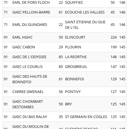
71
EARL DE PORS FLOCH
22
SQUIFFIEC
50
146
71
GAEC PELLOIN-BARRE
61
ECOUCHE LES VALLEES
45
146
SAINT ETIENNE DU GUE
71
EARL DU GUINDARD
22
45
146
DE L'ISL
91
EARL HGHC
59
ELINCOURT
224
145
91
GAEC CABON
29
PLOURIN
199
145
91
GAEC DE L'ODYSSEE
85
LA REORTHE
148
145
91
GAEC LE COURLIS
85
GROSBREUIL
147
145
GAEC DES HAUTS DE
91
61
BONNEFOI
129
145
BONNEFOI
91
CARREE GWENAEL
56
PONTIVY
127
145
GAEC CHOMBART
91
59
BRY
125
145
DESTOMBES
91
GAEC DU BAS RALAY
35
ST GERMAIN EN COGLES
125
145
GAEC DU MOULIN DE
91
44
GUEMENE PENFAO
111
145