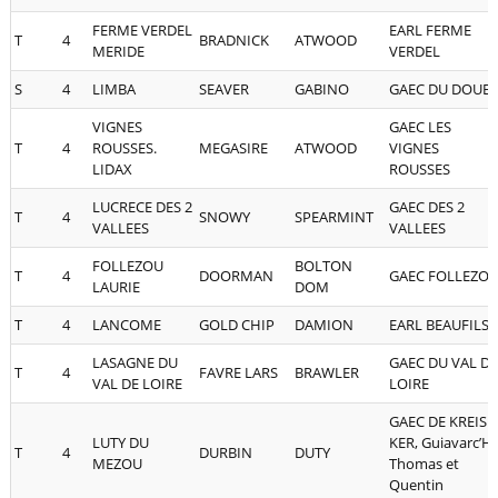
FERME VERDEL
EARL FERME
T
4
BRADNICK
ATWOOD
MERIDE
VERDEL
S
4
LIMBA
SEAVER
GABINO
GAEC DU DOUET
VIGNES
GAEC LES
T
4
ROUSSES.
MEGASIRE
ATWOOD
VIGNES
LIDAX
ROUSSES
LUCRECE DES 2
GAEC DES 2
T
4
SNOWY
SPEARMINT
VALLEES
VALLEES
FOLLEZOU
BOLTON
T
4
DOORMAN
GAEC FOLLEZO
LAURIE
DOM
T
4
LANCOME
GOLD CHIP
DAMION
EARL BEAUFILS
LASAGNE DU
GAEC DU VAL DE
T
4
FAVRE LARS
BRAWLER
VAL DE LOIRE
LOIRE
GAEC DE KREIS
LUTY DU
KER, Guiavarc’H
T
4
DURBIN
DUTY
MEZOU
Thomas et
Quentin