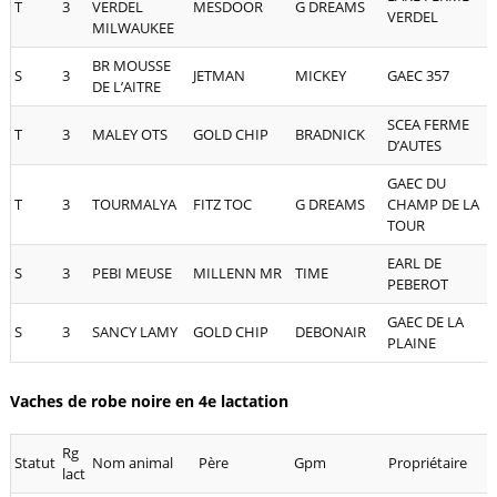
T
3
VERDEL
MESDOOR
G DREAMS
3
VERDEL
MILWAUKEE
BR MOUSSE
S
3
JETMAN
MICKEY
GAEC 357
7
DE L’AITRE
SCEA FERME
T
3
MALEY OTS
GOLD CHIP
BRADNICK
7
D’AUTES
GAEC DU
T
3
TOURMALYA
FITZ TOC
G DREAMS
CHAMP DE LA
7
TOUR
EARL DE
S
3
PEBI MEUSE
MILLENN MR
TIME
4
PEBEROT
GAEC DE LA
S
3
SANCY LAMY
GOLD CHIP
DEBONAIR
6
PLAINE
Vaches de robe noire en 4e lactation
Rg
Statut
Nom animal
Père
Gpm
Propriétaire
lact