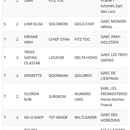
T
2
OMA
FITZ TOC
Prairie –
Schmitt, Earl
des Lacs
GAEC MONIER-
S
2
LAM OLGA
SOLOMON
GOLD CHIP
ARNAL
ORIANE
GAEC VRAY-
T
2
CHIEF STAN
FITZ TOC
VRAY
HOLSTEIN
TROIS
GAEC LES TROIS
T
2
SAPINS
LOUXOR
DELTA HOVD
SAPINS
OLASTAR
GAEC DE
T
2
OPERETTE
DOORMAN
GOLDROY
L’ESPINAS
EARL LES
OLERON
NUMERO
FROMENTERIES,
T
2
SURGEON
EHB
UNO
Heras-Gomez
Franck
GAEC DES
T
2
GH O KADY
1ST GRADE
WILTLEADER
HORIZONS