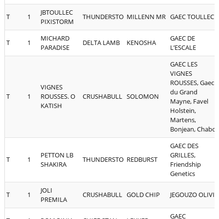
JBTOULLEC
T
1
THUNDERSTO
MILLENN MR
GAEC TOULLEC
PIXISTORM
MICHARD
GAEC DE
T
1
DELTA LAMB
KENOSHA
PARADISE
L’ESCALE
GAEC LES
VIGNES
ROUSSES, Gaec
VIGNES
du Grand
T
1
ROUSSES. O
CRUSHABULL
SOLOMON
Mayne, Favel
KATISH
Holstein,
Martens,
Bonjean, Chabot
GAEC DES
PETTON LB
GRILLES,
T
1
THUNDERSTO
REDBURST
SHAKIRA
Friendship
Genetics
JOLI
T
1
CRUSHABULL
GOLD CHIP
JEGOUZO OLIVIA
PREMILA
GAEC