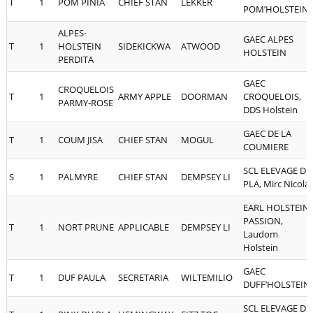
T
1
POM PINIA
CHIEF STAN
LEKKER
POM’HOLSTEIN
ALPES-
GAEC ALPES
T
1
HOLSTEIN
SIDEKICKWA
ATWOOD
HOLSTEIN
PERDITA
GAEC
CROQUELOIS
T
1
ARMY APPLE
DOORMAN
CROQUELOIS,
PARMY-ROSE
DDS Holstein
GAEC DE LA
T
1
COUM JISA
CHIEF STAN
MOGUL
COUMIERE
SCL ELEVAGE DU
S
1
PALMYRE
CHIEF STAN
DEMPSEY LI
PLA, Mirc Nicola
EARL HOLSTEIN
PASSION,
T
1
NORT PRUNE
APPLICABLE
DEMPSEY LI
Laudom
Holstein
GAEC
T
1
DUF PAULA
SECRETARIA
WILTEMILIO
DUFF’HOLSTEIN
SCL ELEVAGE DU