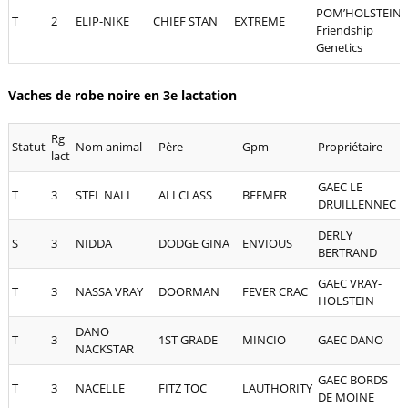
POM’HOLSTEIN,
T
2
ELIP-NIKE
CHIEF STAN
EXTREME
Friendship
Genetics
Vaches de robe noire en 3e lactation
Rg
Statut
Nom animal
Père
Gpm
Propriétaire
lact
GAEC LE
T
3
STEL NALL
ALLCLASS
BEEMER
2
DRUILLENNEC
DERLY
S
3
NIDDA
DODGE GINA
ENVIOUS
8
BERTRAND
GAEC VRAY-
T
3
NASSA VRAY
DOORMAN
FEVER CRAC
4
HOLSTEIN
DANO
T
3
1ST GRADE
MINCIO
GAEC DANO
5
NACKSTAR
GAEC BORDS
T
3
NACELLE
FITZ TOC
LAUTHORITY
4
DE MOINE