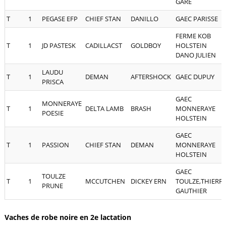
GARE
T
1
PEGASE EFP
CHIEF STAN
DANILLO
GAEC PARISSE
FERME KOB
T
1
JD PASTESK
CADILLACST
GOLDBOY
HOLSTEIN
DANO JULIEN
LAUDU
T
1
DEMAN
AFTERSHOCK
GAEC DUPUY
PRISCA
GAEC
MONNERAYE
T
1
DELTA LAMB
BRASH
MONNERAYE
POESIE
HOLSTEIN
GAEC
T
1
PASSION
CHIEF STAN
DEMAN
MONNERAYE
HOLSTEIN
GAEC
TOULZE
T
1
MCCUTCHEN
DICKEY ERN
TOULZE,THIERR
PRUNE
GAUTHIER
Vaches de robe noire en 2e lactation