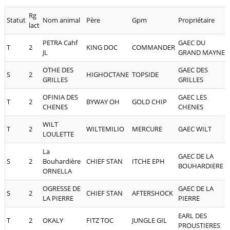
Rg
Statut
Nom animal
Père
Gpm
Propriétaire
lact
PETRA Cahf
GAEC DU
T
2
KING DOC
COMMANDER
JL
GRAND MAYNE
OTHE DES
GAEC DES
S
2
HIGHOCTANE
TOPSIDE
GRILLES
GRILLES
OFINIA DES
GAEC LES
T
2
BYWAY OH
GOLD CHIP
CHENES
CHENES
WILT
T
2
WILTEMILIO
MERCURE
GAEC WILT
LOULETTE
La
GAEC DE LA
S
2
Bouhardière
CHIEF STAN
ITCHE EPH
BOUHARDIERE
ORNELLA
OGRESSE DE
GAEC DE LA
S
2
CHIEF STAN
AFTERSHOCK
LA PIERRE
PIERRE
EARL DES
T
2
OKALY
FITZ TOC
JUNGLE GIL
PROUSTIERES