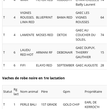
Bailly Laurent
VIGNES
GAEC LES
T
4
ROUSSES.
BLUEPRINT
BAMA RED
VIGNES
64
LIMA RED
ROUSSES
GAEC AU
T
4
LAMENTE
MOSES RED
DETOX
COUCHER DU
74
SOLEIL
GAEC DUPUY,
LAUDU
T
6
ARMANI RF
DEBONAIR
THIERRY
15
RED HOT
GAUTHIER
T
6
FIFI
ELAYO RED
SEPTEMBER
GAEC AUGUSTE
28
Vaches de robe noire en 1re lactation
Rg
Statut
Nom animal
Père
Gpm
Propriétaire
lact
EARL DE
T
1
PERLE BALI
1ST GRADE
GOLD CHIP
KERROC’H