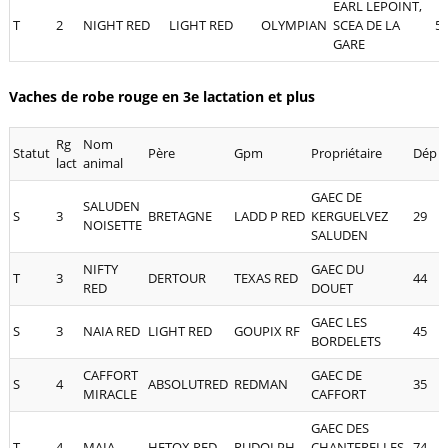
EARL LEPOINT,
T
2
NIGHT RED
LIGHT RED
OLYMPIAN
SCEA DE LA
5
GARE
Vaches de robe rouge en 3e lactation et plus
Rg
Nom
Statut
Père
Gpm
Propriétaire
Dép
lact
animal
GAEC DE
SALUDEN
S
3
BRETAGNE
LADD P RED
KERGUELVEZ
29
NOISETTE
SALUDEN
NIFTY
GAEC DU
T
3
DERTOUR
TEXAS RED
44
RED
DOUET
GAEC LES
S
3
NAIA RED
LIGHT RED
GOUPIX RF
45
BORDELETS
CAFFORT
GAEC DE
S
4
ABSOLUTRED
REDMAN
35
MIRACLE
CAFFORT
GAEC DES
T
4
MAIA
HETOX RED
RUDOLPH
CHANTERELLES,
74