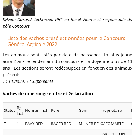
Sylvain Durand, technicien PHF en Ille-et-Vilaine et responsable du
pôle Concours
Liste des vaches présélectionnées pour le Concours
Général Agricole 2022
Les animaux sont listés par date de naissance. La plus jeune
aura 2 ans le lendemain du concours et la doyenne plus de 13
ans ! Les sections seront redécoupées en fonction des animaux
présents.
T : Titulaire, S : Suppléante
Vaches de robe rouge en 1re et 2e lactation
Rg
Statut
Nom animal
Père
Gpm
Propriétaire
D
lact
T
1
RAVY-RED
RAGER RED
MILNER RF
GAEC MARTEL
6
EARL PETTON,