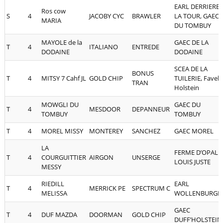
EARL DERRIERE
Ros cow
S
4
JACOBY CYC
BRAWLER
LA TOUR, GAEC
MARIA
DU TOMBUY
MAYOLE de la
GAEC DE LA
T
4
ITALIANO
ENTREDE
DODAINE
DODAINE
SCEA DE LA
BONUS
T
4
MITSY 7 Cahf JL
GOLD CHIP
TUILERIE, Favel
TRAN
Holstein
MOWGLI DU
GAEC DU
T
4
MESDOOR
DEPANNEUR
TOMBUY
TOMBUY
T
4
MOREL MISSY
MONTEREY
SANCHEZ
GAEC MOREL
LA
FERME D’OPAL
T
4
COURGUITTIER
AIRGON
UNSERGE
LOUIS JUSTE
MESSY
RIEDILL
EARL
T
4
MERRICK PE
SPECTRUM C
MELISSA
WOLLENBURGE
GAEC
T
4
DUF MAZDA
DOORMAN
GOLD CHIP
DUFF’HOLSTEIN