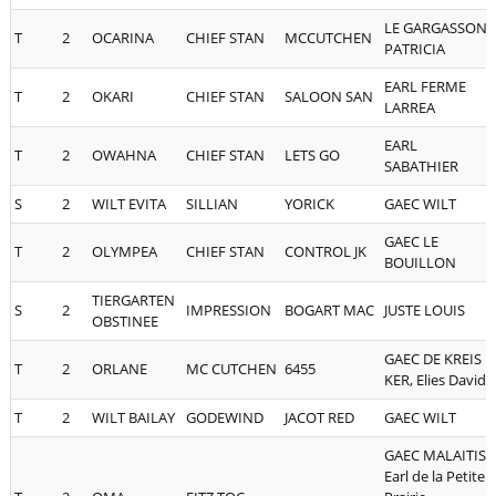
LE GARGASSON
T
2
OCARINA
CHIEF STAN
MCCUTCHEN
PATRICIA
EARL FERME
T
2
OKARI
CHIEF STAN
SALOON SAN
LARREA
EARL
T
2
OWAHNA
CHIEF STAN
LETS GO
SABATHIER
S
2
WILT EVITA
SILLIAN
YORICK
GAEC WILT
GAEC LE
T
2
OLYMPEA
CHIEF STAN
CONTROL JK
BOUILLON
TIERGARTEN
S
2
IMPRESSION
BOGART MAC
JUSTE LOUIS
OBSTINEE
GAEC DE KREIS
T
2
ORLANE
MC CUTCHEN
6455
KER, Elies David
T
2
WILT BAILAY
GODEWIND
JACOT RED
GAEC WILT
GAEC MALAITIS,
Earl de la Petite