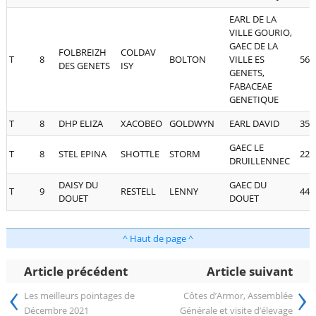
EARL DE LA
VILLE GOURIO,
GAEC DE LA
FOLBREIZH
COLDAV
T
8
BOLTON
VILLE ES
56
DES GENETS
ISY
GENETS,
FABACEAE
GENETIQUE
T
8
DHP ELIZA
XACOBEO
GOLDWYN
EARL DAVID
35
GAEC LE
T
8
STEL EPINA
SHOTTLE
STORM
22
DRUILLENNEC
DAISY DU
GAEC DU
T
9
RESTELL
LENNY
44
DOUET
DOUET
^ Haut de page ^
Article précédent
Article suivant
‹
›
Les meilleurs pointages de
Côtes d’Armor, Assemblée
Décembre 2021
Générale et visite d’élevage