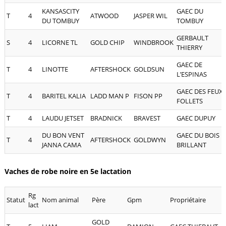
KANSASCITY
GAEC DU
T
4
ATWOOD
JASPER WIL
DU TOMBUY
TOMBUY
GERBAULT
S
4
LICORNE TL
GOLD CHIP
WINDBROOK
THIERRY
GAEC DE
T
4
LINOTTE
AFTERSHOCK
GOLDSUN
L’ESPINAS
GAEC DES FEUX
T
4
BARITEL KALIA
LADD MAN P
FISON PP
FOLLETS
T
4
LAUDU JETSET
BRADNICK
BRAVEST
GAEC DUPUY
DU BON VENT
GAEC DU BOIS
T
4
AFTERSHOCK
GOLDWYN
JANNA CAMA
BRILLANT
Vaches de robe noire en 5e lactation
Rg
Statut
Nom animal
Père
Gpm
Propriétaire
lact
GOLD