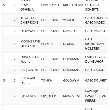
ROUPEL
SCEA LAITIERE
S
2
COWS
FAVI LOSKO
MILLENN MR
OPTI’LAIT
OPHELIA
SCHERTZ
JBTOULLEC
GAEC TOULLEC,
T
2
CHIEF STAN
YORICK
CHIEF ROXE
GAEC MADEC
T
2
OTTAWA EFP
CHIEF STAN
DANILLO
GAEC PARISSE
GAEC
MONNERAYE
T
2
BEEMER
DEMAN
MONNERAYE
OCCITANE
HOLSTEIN
ORNELLA Du
EARL ELEVAGE
T
2
CHIEF STAN
DOORMAN
Neuhof
DU NEUHOF
T
2
CAPJ OZONE
CHIEF STAN
DOORMAN
GAEC CABON
CHEYLADE
S
2
TONKA
GOLDWYN
GAEC DOUHET
OSIRIS
EARL PJP
T
2
PJP OLALA
PJP JOLT P
MASCALESE
PASQUET JEAN-
PIERRE
GAEC