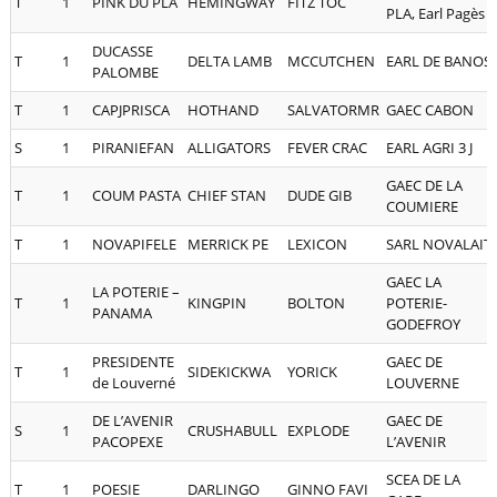
T
1
PINK DU PLA
HEMINGWAY
FITZ TOC
PLA, Earl Pagès
DUCASSE
T
1
DELTA LAMB
MCCUTCHEN
EARL DE BANOS
PALOMBE
T
1
CAPJPRISCA
HOTHAND
SALVATORMR
GAEC CABON
S
1
PIRANIEFAN
ALLIGATORS
FEVER CRAC
EARL AGRI 3 J
GAEC DE LA
T
1
COUM PASTA
CHIEF STAN
DUDE GIB
COUMIERE
T
1
NOVAPIFELE
MERRICK PE
LEXICON
SARL NOVALAIT
GAEC LA
LA POTERIE –
T
1
KINGPIN
BOLTON
POTERIE-
PANAMA
GODEFROY
PRESIDENTE
GAEC DE
T
1
SIDEKICKWA
YORICK
de Louverné
LOUVERNE
DE L’AVENIR
GAEC DE
S
1
CRUSHABULL
EXPLODE
PACOPEXE
L’AVENIR
SCEA DE LA
T
1
POESIE
DARLINGO
GINNO FAVI