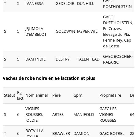
GAEC
T
5
IVANESSA
GEDELOIR
DUNHILL
POM’HOLSTEIN
GAEC
DUFF’HOLSTEIN,
JBJ IMOLA
En Crozes,
S
5
GOLDWYN
JASPER WIL
D’EMBELOT
Elevage du Pla,
Ferme Rey, Cap
de Coste
GAEC BOSCHER-
S
5
DAM INDIE
DESTRY
TALENT LAD
PALARIC
Vaches de robe noire en 6e lactation et plus
Rg
Statut
Nom animal
Père
Gpm
Propriétaire
Dé
lact
VIGNES
GAEC LES
S
6
ROUSSES.
ARTES
MANIFOLD
VIGNES
64
JOLDIE
ROUSSES
BOTVILLA
T
6
BRAWLER
DAMION
GAEC BOTREL
22
IDYLLE