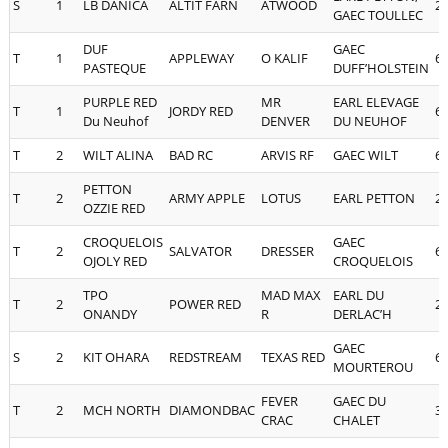
S
1
LB DANICA
ALTIT FARN
ATWOOD
2
GAEC TOULLEC
DUF
GAEC
T
1
APPLEWAY
O KALIF
6
PASTEQUE
DUFF’HOLSTEIN
PURPLE RED
MR
EARL ELEVAGE
T
1
JORDY RED
6
Du Neuhof
DENVER
DU NEUHOF
T
2
WILT ALINA
BAD RC
ARVIS RF
GAEC WILT
6
PETTON
T
2
ARMY APPLE
LOTUS
EARL PETTON
2
OZZIE RED
CROQUELOIS
GAEC
T
2
SALVATOR
DRESSER
6
OJOLY RED
CROQUELOIS
TPO
MAD MAX
EARL DU
T
2
POWER RED
2
ONANDY
R
DERLAC’H
GAEC
S
2
KIT OHARA
REDSTREAM
TEXAS RED
6
MOURTEROU
FEVER
GAEC DU
T
2
MCH NORTH
DIAMONDBAC
3
CRAC
CHALET