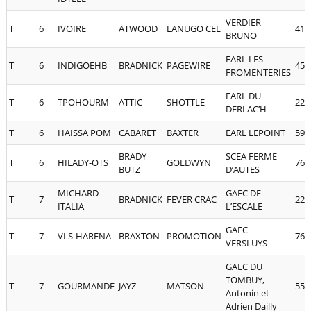
VERDIER
T
6
IVOIRE
ATWOOD
LANUGO CEL
41
BRUNO
EARL LES
T
6
INDIGOEHB
BRADNICK
PAGEWIRE
45
FROMENTERIES
EARL DU
T
6
TPOHOURM
ATTIC
SHOTTLE
22
DERLAC’H
T
6
HAISSA POM
CABARET
BAXTER
EARL LEPOINT
59
BRADY
SCEA FERME
T
6
HILADY-OTS
GOLDWYN
76
BUTZ
D’AUTES
MICHARD
GAEC DE
T
7
BRADNICK
FEVER CRAC
22
ITALIA
L’ESCALE
GAEC
T
7
VLS-HARENA
BRAXTON
PROMOTION
76
VERSLUYS
GAEC DU
TOMBUY,
T
7
GOURMANDE
JAYZ
MATSON
55
Antonin et
Adrien Dailly