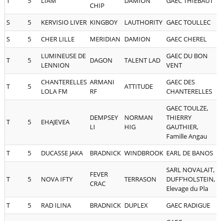
T
5
LIAM
DAMION
GAEC THIEBAUT
CHIP
S
5
KERVISIO LIVER
KINGBOY
LAUTHORITY
GAEC TOULLEC
S
5
CHER LILLE
MERIDIAN
DAMION
GAEC CHEREL
LUMINEUSE DE
GAEC DU BON
T
5
DAGON
TALENT LAD
LENNION
VENT
CHANTERELLES
ARMANI
GAEC DES
T
5
ATTITUDE
LOLA FM
RF
CHANTERELLES
GAEC TOULZE,
DEMPSEY
NORMAN
THIERRY
T
5
EHAJEVEA
LI
HIG
GAUTHIER,
Famille Angau
T
5
DUCASSE JAKA
BRADNICK
WINDBROOK
EARL DE BANOS
SARL NOVALAIT,
FEVER
T
5
NOVA IFTY
TERRASON
DUFF’HOLSTEIN,
CRAC
Elevage du Pla
T
5
RAD ILINA
BRADNICK
DUPLEX
GAEC RADIGUE