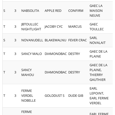
GAEC LA
S
3
NABSOLITA
APPLE RED
CONFIRM
MAISON
5
NEUVE
JBTOULLEC
GAEC
T
3
JACOBY CYC
MARCUS
2
NIGHTLIGHT
TOULLEC
SARL
S
3
NOVANUDELL
BLAKEWALNU
FEVER CRAC
5
NOVALAIT
GAEC DE LA
T
3
SANCY MALO
DIAMONDBAC
DESTRY
6
PLAINE
GAEC DE LA
SANCY
PLAINE,
T
3
DIAMONDBAC
DESTRY
6
MAHOU
THIERRY
GAUTHIER
EARL
FERME
LEPOINT,
T
3
VERDEL
GOLDDUST S
DUDE GIB
5
EARL FERME
NOBELLE
VERDEL
FERME
EARL FERME