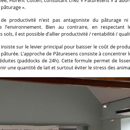
née, Florent Cotten, consultant chez « Pâturesens » a abor
 pâturage ».
 de productivité n’est pas antagoniste du pâturage n
e l’environnement. Bien au contraire, en respectant 
sols, il est possible d’allier productivité / rentabilité / quali
insiste sur le levier principal pour baisser le coût de prod
e pâturée. L’approche de Pâturesens consiste à concentrer 
éduites (paddocks de 24h). Cette formule permet de lisse
enir une quantité de lait et surtout éviter le stress des anim