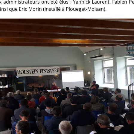
 administrateurs ont été élus : Yannick Laurent, Fabien Pet
nsi que Eric Morin (installé à Plouegat-Moisan).