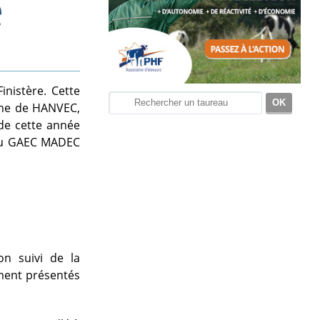
e
inistère. Cette
une de HANVEC,
de cette année
e du GAEC MADEC
on suivi de la
ement présentés