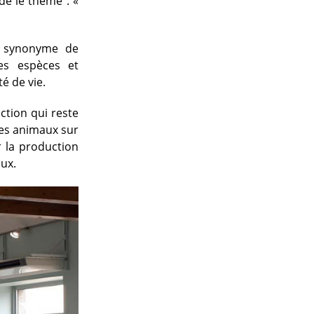
dé le thème : «
i synonyme de
les espèces et
té de vie.
uction qui reste
les animaux sur
r la production
aux.