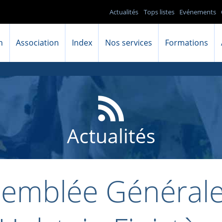
Actualités
Tops listes
Evénements
n
Association
Index
Nos services
Formations
Actualités
semblée Générale