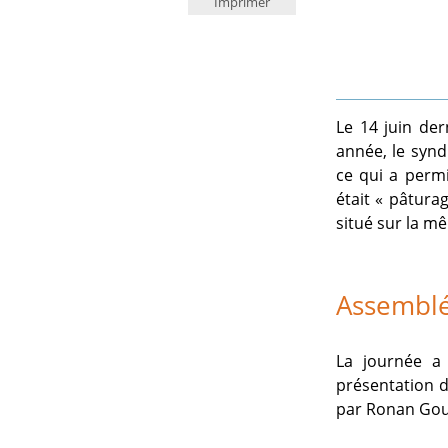
Imprimer
Le 14 juin der
année, le syn
ce qui a perm
était « pâtura
situé sur la 
Assemblé
La journée a 
présentation d
par Ronan Gou