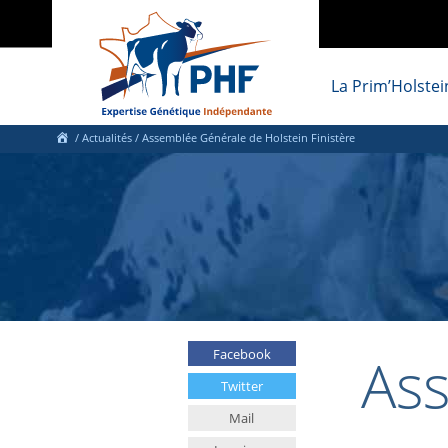
La Prim’Holstei
/
Actualités
/
Assemblée Générale de Holstein Finistère
As
Facebook
Twitter
Mail