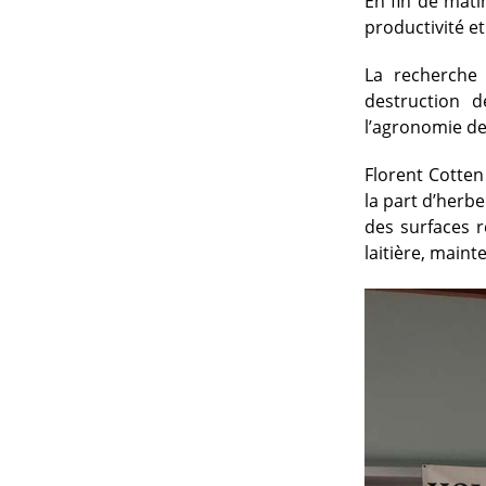
En fin de mati
productivité et
La recherche
destruction d
l’agronomie des 
Florent Cotten 
la part d’herb
des surfaces r
laitière, maint