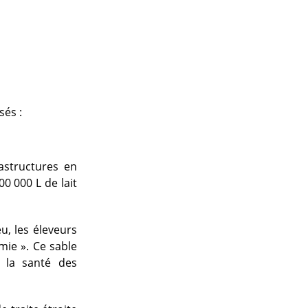
sés :
rastructures en
0 000 L de lait
u, les éleveurs
mie ». Ce sable
 la santé des