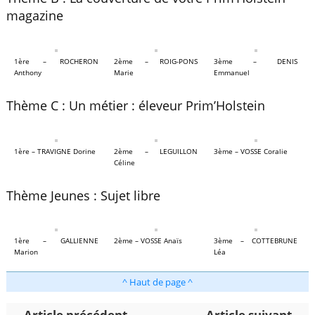
magazine
1ère – ROCHERON
2ème – ROIG-PONS
3ème – DENIS
Anthony
Marie
Emmanuel
Thème C : Un métier : éleveur Prim’Holstein
1ère – TRAVIGNE Dorine
2ème – LEGUILLON
3ème – VOSSE Coralie
Céline
Thème Jeunes : Sujet libre
1ère – GALLIENNE
2ème – VOSSE Anaïs
3ème – COTTEBRUNE
Marion
Léa
^ Haut de page ^
Article précédent
Article suivant