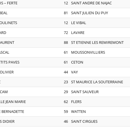
IS – FERTE
12
SAINT ANDRE DE NAJAC
BEAL
81
SAINT JULIEN DU PUY
MOULINETS
12
LE VIBAL
ARD
72
LAVARE
LAURENT
88
ST ETIENNE LES REMIREMONT
ASCAL
61
MOUSSONVILLIERS
ETITS PAVES
61
CETON
OLIVIER
44
VAY
C
23
ST MAURICE LA SOUTERRAINE
 CAM
29
SAINT SAUVEUR
LLE JEAN MARIE
62
FLERS
 BERNADETTE
59
WATTEN
 DIDIER
46
SAINT CIRGUES