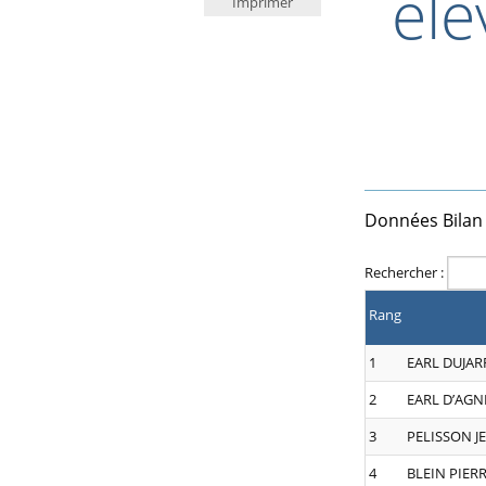
éle
Imprimer
Données Bilan
Rechercher :
Rang
1
EARL DUJAR
2
EARL D’AG
3
PELISSON J
4
BLEIN PIER