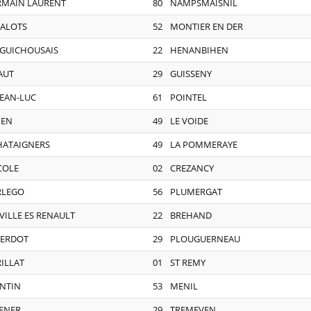
MAIN LAURENT
80
NAMPSMAISNIL
MALOTS
52
MONTIER EN DER
 GUICHOUSAIS
22
HENANBIHEN
AUT
29
GUISSENY
JEAN-LUC
61
POINTEL
IEN
49
LE VOIDE
HATAIGNERS
49
LA POMMERAYE
COLE
02
CREZANCY
RLEGO
56
PLUMERGAT
 VILLE ES RENAULT
22
BREHAND
ZERDOT
29
PLOUGUERNEAU
RILLAT
01
ST REMY
NTIN
53
MENIL
ENER
29
TREMEVEN