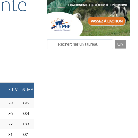
anté
Eff. VL
iSTMA
78
0,85
86
0,84
27
0,83
31
0,81