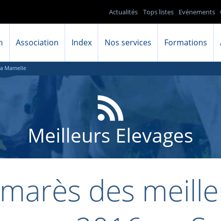
Actualités
Tops listes
Evénements
n
Association
Index
Nos services
Formations
la Mamelle
Meilleurs Elevages
lmarès des meille