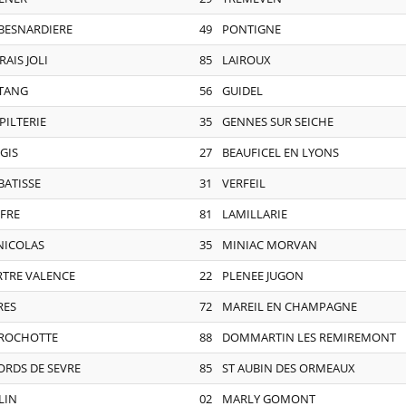
 BESNARDIERE
49
PONTIGNE
AIS JOLI
85
LAIROUX
ETANG
56
GUIDEL
PILTERIE
35
GENNES SUR SEICHE
GIS
27
BEAUFICEL EN LYONS
BATISSE
31
VERFEIL
FFRE
81
LAMILLARIE
NICOLAS
35
MINIAC MORVAN
RTRE VALENCE
22
PLENEE JUGON
RES
72
MAREIL EN CHAMPAGNE
 ROCHOTTE
88
DOMMARTIN LES REMIREMONT
ORDS DE SEVRE
85
ST AUBIN DES ORMEAUX
LIN
02
MARLY GOMONT