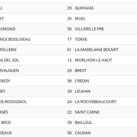
U
29
GUIPAVAS
ET
35
MUEL
RAYMOND
50
VILLIERS LE PRE
NCE BOISLIVEAU
17
TORXE
 PELLERIE
61
LA MADELAINE BOUVET
S DEL SOL
12
MORLHON LE HAUT
ERVALGUEN
29
BREST
ENEZY
56
CREDIN
UET
29
LEUHAN
RIE-ROSSIGNOL
24
LA ROCHEBEAUCOURT
OGES
22
SAINT CARNE
 BECK
59
BAILLEUL
ISEAUX
56
CAUDAN