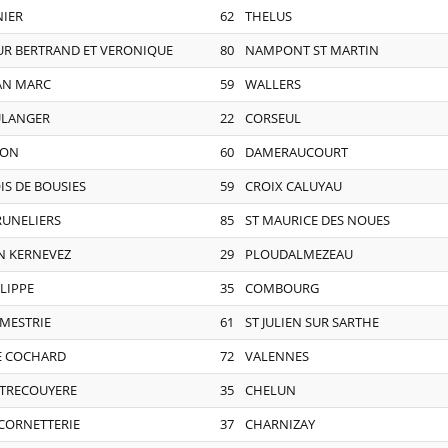
NIER
62
THELUS
UR BERTRAND ET VERONIQUE
80
NAMPONT ST MARTIN
AN MARC
59
WALLERS
ULANGER
22
CORSEUL
NON
60
DAMERAUCOURT
IS DE BOUSIES
59
CROIX CALUYAU
RUNELIERS
85
ST MAURICE DES NOUES
N KERNEVEZ
29
PLOUDALMEZEAU
LIPPE
35
COMBOURG
 MESTRIE
61
ST JULIEN SUR SARTHE
E COCHARD
72
VALENNES
 TRECOUYERE
35
CHELUN
 CORNETTERIE
37
CHARNIZAY