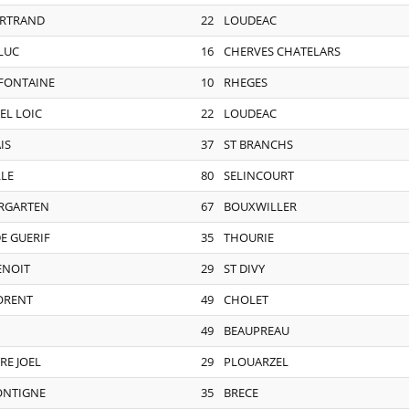
ERTRAND
22
LOUDEAC
LUC
16
CHERVES CHATELARS
 FONTAINE
10
RHEGES
EL LOIC
22
LOUDEAC
IS
37
ST BRANCHS
LLE
80
SELINCOURT
ERGARTEN
67
BOUXWILLER
E GUERIF
35
THOURIE
ENOIT
29
ST DIVY
ORENT
49
CHOLET
49
BEAUPREAU
RE JOEL
29
PLOUARZEL
ONTIGNE
35
BRECE