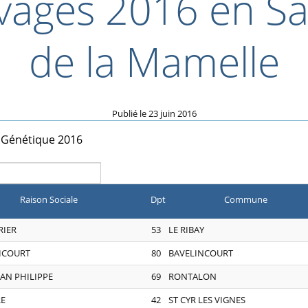
vages 2016 en S
de la Mamelle
Publié le
23 juin 2016
 Génétique 2016
Raison Sociale
Dpt
Commune
RIER
53
LE RIBAY
NICOURT
80
BAVELINCOURT
EAN PHILIPPE
69
RONTALON
RE
42
ST CYR LES VIGNES