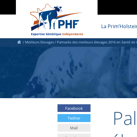
La Prim’Holstei
/
Meilleurs Elevages
/
Palmarès des meilleurs élevages 2016 en Santé de 
Pa
Facebook
Twitter
Mail