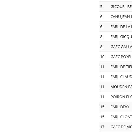
5
GICQUEL B
6
CAHU JEAN-
6
EARL DE LA
8
EARL GICQU
8
GAEC GALLA
10
GAEC POYE
11
EARL DE TI
11
EARL CLAUD
11
MOUDEN B
11
POIRON FL
15
EARL DEVY
15
EARL CLOAT
17
GAEC DE M