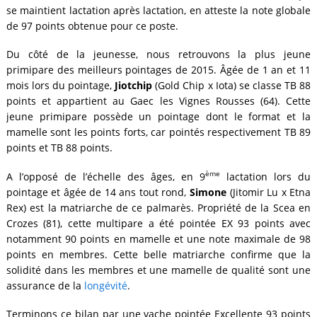
se maintient lactation après lactation, en atteste la note globale
de 97 points obtenue pour ce poste.
Du côté de la jeunesse, nous retrouvons la plus jeune
primipare des meilleurs pointages de 2015. Âgée de 1 an et 11
mois lors du pointage,
Jiotchip
(Gold Chip x Iota) se classe TB 88
points et appartient au Gaec les Vignes Rousses (64). Cette
jeune primipare possède un pointage dont le format et la
mamelle sont les points forts, car pointés respectivement TB 89
points et TB 88 points.
ème
A l’opposé de l’échelle des âges, en 9
lactation lors du
pointage et âgée de 14 ans tout rond,
Simone
(Jitomir Lu x Etna
Rex) est la matriarche de ce palmarès. Propriété de la Scea en
Crozes (81), cette multipare a été pointée EX 93 points avec
notamment 90 points en mamelle et une note maximale de 98
points en membres. Cette belle matriarche confirme que la
solidité dans les membres et une mamelle de qualité sont une
assurance de la
longévité
.
Terminons ce bilan par une vache pointée Excellente 93 points