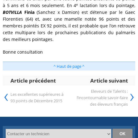
e
à 5 ans et 6 mois seulement. En 4
lactation lors du pointage,
BOTVILLA
Finia
(Sanchez x Damion) est détenue par le Gaec
Florenties (64) et, avec une mamelle notée 96 points et des
membres pointés EX 92 points, il est probable que l’on retrouve
cette multipare lors de prochaines publications du palmarès
des meilleurs pointages.
Bonne consultation
^ Haut de page ^
Article précédent
Article suivant
‹
›
Eleveurs de Talents :
Les excellentes supérieures à
l’incontournable savoir-faire
93 points de Décembre 2015
des éleveurs français