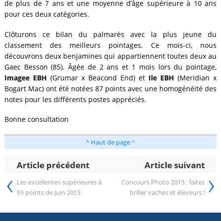
de plus de 7 ans et une moyenne d’âge supérieure à 10 ans
pour ces deux catégories.
Clôturons ce bilan du palmarès avec la plus jeune du
classement des meilleurs pointages. Ce mois-ci, nous
découvrons deux benjamines qui appartiennent toutes deux au
Gaec Besson (85). Âgée de 2 ans et 1 mois lors du pointage,
Imagee EBH
(Grumar x Beacond End) et
Ile EBH
(Meridian x
Bogart Mac) ont été notées 87 points avec une homogénéité des
notes pour les différents postes appréciés.
Bonne consultation
^ Haut de page ^
Article précédent
Article suivant
‹
›
Les excellentes supérieures à
Concours Photo 2015 : faites
93 points de Juin 2015
briller vaches et éleveurs !