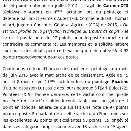
de 94 points obtenue en juillet 2014. Il s’agit de
Carmen-OTS
ème
(Goldwyn x Aaron), en 4
lactation lors du pointage et
détenue par la Scl Ferme d’Autès (76). Comme le disait Thomas
Allard, juge du Concours Général Agricole (CGA) de 2015, «
On
est tout proche de la perfection technique au travers de ce pis
» et
ce n’est pas la note de 97 points pour le poste mamelle qui
contredira ce commentaire. Les membres et la solidité laitière
sont aussi des atouts pour cette vache qui a été notée 96 et 92
points respectivement pour ces postes.
Continuons ce tour d’horizon des meilleurs pointages du mois
de juin 2015 avec la matriarche de ce classement. Âgée de 15
ème
ans et 8 mois et en 11
lactation lors du pointage,
Picotine
(Futuna x Jouston Lu) coule des jours heureux à l’Earl Bulot (72).
Pointées EX 92 l’année dernière, cette vache confirme qu’elle
possède un caractère laitier incontestable avec un gain de 1
point en solidité laitière, ce qui lui fait une note de 97 points
pour ce poste. En parlant de « vieille vache », arrêtons nous sur
les excellentes 92 points et excellentes 93 points. La longévité
dans ces catégories impressionne, avec 13 vaches sur 15 âgées