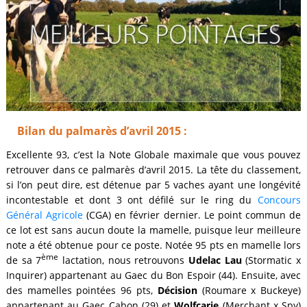
Bilan du palmarès d’avril 2015 :
Excellente 93, c’est la Note Globale maximale que vous pouvez
retrouver dans ce palmarès d’avril 2015. La tête du classement,
si l’on peut dire, est détenue par 5 vaches ayant une longévité
incontestable et dont 3 ont défilé sur le ring du
Concours
Général Agricole
(CGA) en février dernier. Le point commun de
ce lot est sans aucun doute la mamelle, puisque leur meilleure
note a été obtenue pour ce poste. Notée 95 pts en mamelle lors
ème
de sa 7
lactation, nous retrouvons
Udelac Lau
(Stormatic x
Inquirer) appartenant au Gaec du Bon Espoir (44). Ensuite, avec
des mamelles pointées 96 pts,
Décision
(Roumare x Buckeye)
appartenant au Gaec Cabon (29) et
Wolfcarie
(Merchant x Spy)