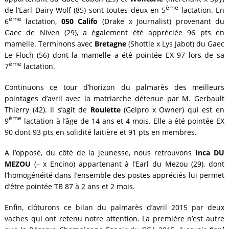
ème
de l’Earl Dairy Wolf (85) sont toutes deux en 5
lactation. En
ème
6
lactation,
050 Califo
(Drake x Journalist) provenant du
Gaec de Niven (29), a également été appréciée 96 pts en
mamelle. Terminons avec
Bretagne
(Shottle x Lys Jabot) du Gaec
Le Floch (56) dont la mamelle a été pointée EX 97 lors de sa
ème
7
lactation.
Continuons ce tour d’horizon du palmarès des meilleurs
pointages d’avril avec la matriarche détenue par M. Gerbault
Thierry (42). Il s’agit de
Roulette
(Gelpro x Owner) qui est en
ème
9
lactation à l’âge de 14 ans et 4 mois. Elle a été pointée EX
90 dont 93 pts en solidité laitière et 91 pts en membres.
A l’opposé, du côté de la jeunesse, nous retrouvons
Inca DU
MEZOU
(– x Encino) appartenant à l’Earl du Mezou (29), dont
l’homogénéité dans l’ensemble des postes appréciés lui permet
d’être pointée TB 87 à 2 ans et 2 mois.
Enfin, clôturons ce bilan du palmarès d’avril 2015 par deux
vaches qui ont retenu notre attention. La première n’est autre