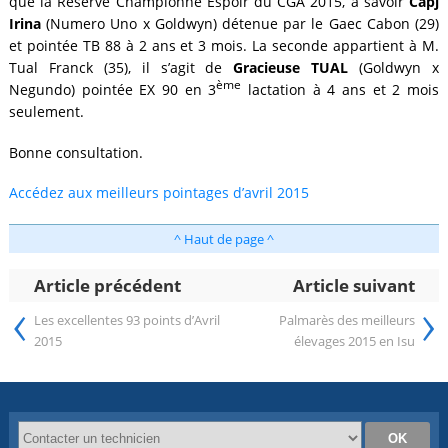
que la Réserve Championne Espoir du CGA 2015, à savoir
Capj
Irina
(Numero Uno x Goldwyn) détenue par le Gaec Cabon (29)
et pointée TB 88 à 2 ans et 3 mois. La seconde appartient à M.
Tual Franck (35), il s’agit de
Gracieuse TUAL
(Goldwyn x
ème
Negundo) pointée EX 90 en 3
lactation à 4 ans et 2 mois
seulement.
Bonne consultation.
Accédez aux meilleurs pointages d’avril 2015
^ Haut de page ^
Article précédent
Article suivant
‹
›
Les excellentes 93 points d’Avril
Palmarès des meilleurs
2015
élevages 2015 en Isu