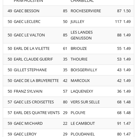
PRIM’HOLSTEIN
CHARBILLAC
49
GAEC BESSON
85
ROCHESERVIERE
87
1.50
50
GAEC LECLERC
50
JUILLEY
117
1.49
LES LANDES
50
GAEC LE VALTON
85
88
1.49
GENUSSON
50
EARL DE LA VILETTE
61
BRIOUZE
55
1.49
50
EARL CLAUDE GUERIF
35
THOURIE
53
1.49
50
GILLET STEPHANE
35
BOISGERVILLY
43
1.49
50
GAEC DE LA BRUYERETTE
42
MARCOUX
42
1.49
50
FRANZ SYLVAIN
57
LAQUENEXY
36
1.49
57
GAEC LES CROISETTES
80
VERS SUR SELLE
68
1.48
57
EARL DES QUATRE VENTS
29
PLOUYE
68
1.48
59
GAEC MICHARD
22
LE CAMBOUT
91
1.47
59
GAEC LEROY
29
PLOUDANIEL
80
1.47