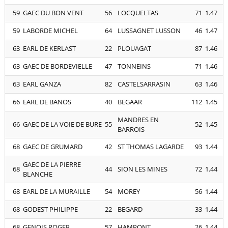
59
GAEC DU BON VENT
56
LOCQUELTAS
71
1.47
59
LABORDE MICHEL
64
LUSSAGNET LUSSON
46
1.47
63
EARL DE KERLAST
22
PLOUAGAT
87
1.46
63
GAEC DE BORDEVIELLE
47
TONNEINS
71
1.46
63
EARL GANZA
82
CASTELSARRASIN
63
1.46
66
EARL DE BANOS
40
BEGAAR
112
1.45
MANDRES EN
66
GAEC DE LA VOIE DE BURE
55
52
1.45
BARROIS
68
GAEC DE GRUMARD
42
ST THOMAS LAGARDE
93
1.44
GAEC DE LA PIERRE
68
44
SION LES MINES
72
1.44
BLANCHE
68
EARL DE LA MURAILLE
54
MOREY
56
1.44
68
GODEST PHILIPPE
22
BEGARD
33
1.44
68
GENOIS ROGER
57
HAMPONT
26
1.44