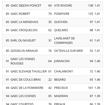
85
GAEC DEJOIN PONCET
69
HTE RIVOIRE
138
1.41
85
GAEC ROBERT
79
POMPAIRE
125
1.41
85
GAEC LA MENEHAIS
35
GUICHEN
97
1.41
85
GAEC CROQUELOIS
62
QUELMES
88
1.41
LAVELANET DE
85
EARL DU MUGUET
31
61
1.41
COMMINGES
85
GOSSELIN ARNAUD
76
OCTEVILLE SUR MER
52
1.41
GAEC LES VIGNES
91
64
JURANCON
94
1.40
ROUSSES
91
GAEC ELEVAGE THUILLIER
01
CHALAMONT
72
1.40
91
GAEC DE COULS BRAS
22
BEGARD
65
1.40
94
GAEC DE LA POMMIERE
42
PRECIEUX
101
1.39
94
GAEC LES CHENES
65
MADIRAN
87
1.39
94
GAEC COURTOIS
76
PREAUX
66
1.39