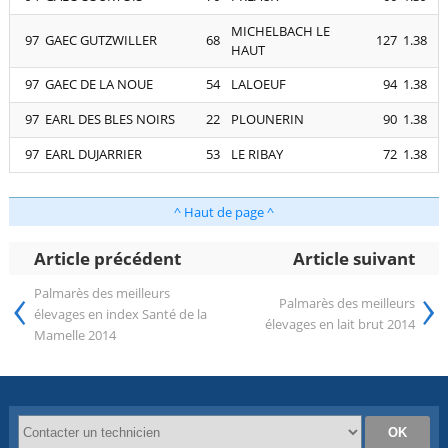
MICHELBACH LE
97
GAEC GUTZWILLER
68
127
1.38
HAUT
97
GAEC DE LA NOUE
54
LALOEUF
94
1.38
97
EARL DES BLES NOIRS
22
PLOUNERIN
90
1.38
97
EARL DUJARRIER
53
LE RIBAY
72
1.38
^ Haut de page ^
Article précédent
Article suivant
‹
›
Palmarès des meilleurs
Palmarès des meilleurs
élevages en index Santé de la
élevages en lait brut 2014
Mamelle 2014