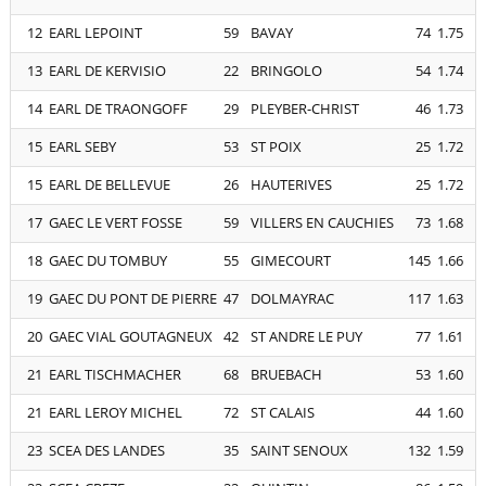
12
EARL LEPOINT
59
BAVAY
74
1.75
13
EARL DE KERVISIO
22
BRINGOLO
54
1.74
14
EARL DE TRAONGOFF
29
PLEYBER-CHRIST
46
1.73
15
EARL SEBY
53
ST POIX
25
1.72
15
EARL DE BELLEVUE
26
HAUTERIVES
25
1.72
17
GAEC LE VERT FOSSE
59
VILLERS EN CAUCHIES
73
1.68
18
GAEC DU TOMBUY
55
GIMECOURT
145
1.66
19
GAEC DU PONT DE PIERRE
47
DOLMAYRAC
117
1.63
20
GAEC VIAL GOUTAGNEUX
42
ST ANDRE LE PUY
77
1.61
21
EARL TISCHMACHER
68
BRUEBACH
53
1.60
21
EARL LEROY MICHEL
72
ST CALAIS
44
1.60
23
SCEA DES LANDES
35
SAINT SENOUX
132
1.59