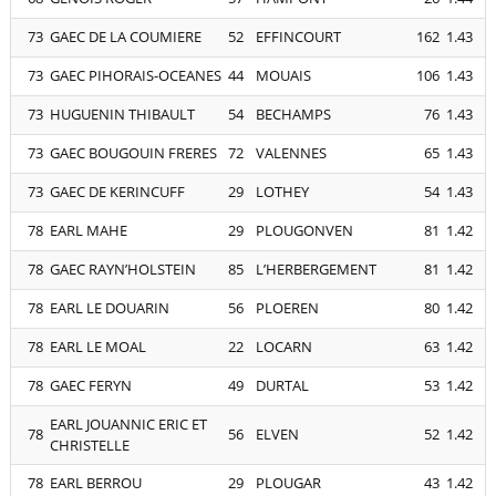
73
GAEC DE LA COUMIERE
52
EFFINCOURT
162
1.43
73
GAEC PIHORAIS-OCEANES
44
MOUAIS
106
1.43
73
HUGUENIN THIBAULT
54
BECHAMPS
76
1.43
73
GAEC BOUGOUIN FRERES
72
VALENNES
65
1.43
73
GAEC DE KERINCUFF
29
LOTHEY
54
1.43
78
EARL MAHE
29
PLOUGONVEN
81
1.42
78
GAEC RAYN’HOLSTEIN
85
L’HERBERGEMENT
81
1.42
78
EARL LE DOUARIN
56
PLOEREN
80
1.42
78
EARL LE MOAL
22
LOCARN
63
1.42
78
GAEC FERYN
49
DURTAL
53
1.42
EARL JOUANNIC ERIC ET
78
56
ELVEN
52
1.42
CHRISTELLE
78
EARL BERROU
29
PLOUGAR
43
1.42