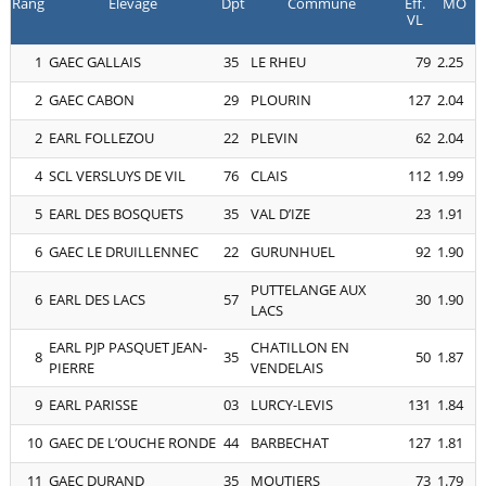
Rang
Elevage
Dpt
Commune
Eff.
MO
VL
1
GAEC GALLAIS
35
LE RHEU
79
2.25
2
GAEC CABON
29
PLOURIN
127
2.04
2
EARL FOLLEZOU
22
PLEVIN
62
2.04
4
SCL VERSLUYS DE VIL
76
CLAIS
112
1.99
5
EARL DES BOSQUETS
35
VAL D’IZE
23
1.91
6
GAEC LE DRUILLENNEC
22
GURUNHUEL
92
1.90
PUTTELANGE AUX
6
EARL DES LACS
57
30
1.90
LACS
EARL PJP PASQUET JEAN-
CHATILLON EN
8
35
50
1.87
PIERRE
VENDELAIS
9
EARL PARISSE
03
LURCY-LEVIS
131
1.84
10
GAEC DE L’OUCHE RONDE
44
BARBECHAT
127
1.81
11
GAEC DURAND
35
MOUTIERS
73
1.79