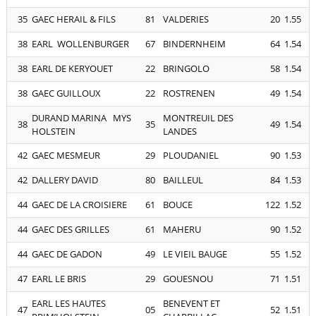
35
GAEC HERAIL & FILS
81
VALDERIES
20
1.55
38
EARL WOLLENBURGER
67
BINDERNHEIM
64
1.54
38
EARL DE KERYOUET
22
BRINGOLO
58
1.54
38
GAEC GUILLOUX
22
ROSTRENEN
49
1.54
DURAND MARINA MYS
MONTREUIL DES
38
35
49
1.54
HOLSTEIN
LANDES
42
GAEC MESMEUR
29
PLOUDANIEL
90
1.53
42
DALLERY DAVID
80
BAILLEUL
84
1.53
44
GAEC DE LA CROISIERE
61
BOUCE
122
1.52
44
GAEC DES GRILLES
61
MAHERU
90
1.52
44
GAEC DE GADON
49
LE VIEIL BAUGE
55
1.52
47
EARL LE BRIS
29
GOUESNOU
71
1.51
EARL LES HAUTES
BENEVENT ET
47
05
52
1.51