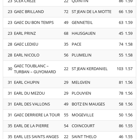
23
SCEA CREZE
22
QUINTIN
86
1.59
23
GAEC BRILLAND
72
ST JEAN DE LA MOTTE
66
1.59
23
GAEC DU BON TEMPS
49
GENNETEIL
63
1.59
23
EARL PRINZ
68
HAUSGAUEN
45
1.59
28
GAEC LEDIEU
35
PACE
74
1.58
28
EARL NICOLO
56
PLUMELIN
55
1.58
GAEC TOUBLANC –
30
22
ST JEAN KERDANIEL
103
1.57
TURBAN – GUYOMARD
31
EARL CHUPIN
29
MELGVEN
81
1.56
31
EARL DU MEZOU
29
PLOUVIEN
78
1.56
31
EARL DES VALLONS
49
BOTZ EN MAUGES
58
1.56
31
GAEC DERRIERE LA TOUR
55
MOGEVILLE
50
1.56
35
EARL DE LA PIERRE
54
COINCOURT
86
1.55
35
EARL LES SAINTS ANGES
22
SAINT THELO
46
1.55