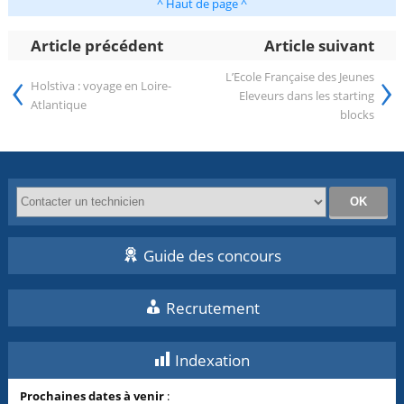
^ Haut de page ^
Article précédent
Article suivant
‹
›
L’Ecole Française des Jeunes
Holstiva : voyage en Loire-
Eleveurs dans les starting
Atlantique
blocks
Guide des concours
Recrutement
Indexation
Prochaines dates à venir
: