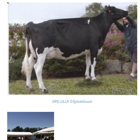
GPG ULLA ©SylvieGouin