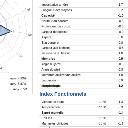
Implantation arrière
1.7
Longueur des trayons
0.2
Capacité
-1.0
Hauteur au sacrum
-0.5
Profondeur de corps
-0.6
Largeur de poitrine
-0.9
Aspect
0.6
Etat corporel
0.0
Largeur aux ischions
-0.8
Inclinaison du bassin
1.0
Membres
0.9
Angle du jarret
-0.5
Angle du pied
0.3
Membres arrière vue arrière
1.0
moy. 4.93%
Locomotion
0.9
moy. 5.67%
Morphologie
1.2
moy. 8.58
Index Fonctionnels
Vitesse de traite
1.3
CD 95
Tempérament
0.3
CD 95
Santé mamelle
-1.4
Cellules
-1.0
CD 95
Mammites cliniques
-1.7
CD 95