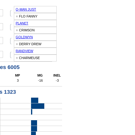
O-MAN JUST
❲
♀ FLO FANNY
PLANET
❲
♀ CRIMSON
GOLDWYN
❲
♀ DERRY DREW
RANDVIEW
❲
♀ CHARMEUSE
les 6005
MP
MG
INEL
3
-16
-3
es 1323