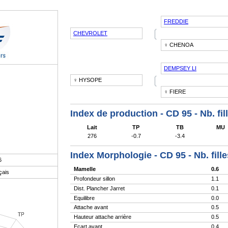
FREDDIE
❲
CHEVROLET
♀ CHENOA
DEMPSEY LI
❲
♀ HYSOPE
♀ FIERE
Index de production - CD 95 - Nb. fil
Lait
TP
TB
MU
276
-0.7
-3.4
Index Morphologie - CD 95 - Nb. fill
6
Mamelle
0.6
çais
Profondeur sillon
1.1
Dist. Plancher Jarret
0.1
Equilibre
0.0
Attache avant
0.5
Hauteur attache arrière
0.5
Ecart avant
0.4