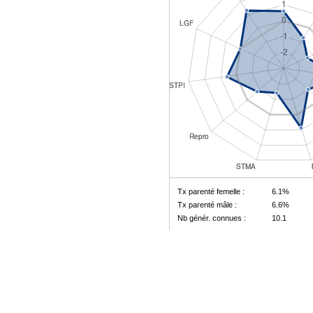
Tx parenté femelle :
6.1%
Tx parenté mâle :
6.6%
Nb génér. connues :
10.1